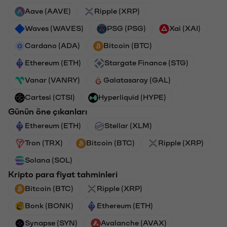
Aave (AAVE)
Ripple (XRP)
Waves (WAVES)
PSG (PSG)
Xai (XAI)
Cardano (ADA)
Bitcoin (BTC)
Ethereum (ETH)
Stargate Finance (STG)
Vanar (VANRY)
Galatasaray (GAL)
Cartesi (CTSI)
Hyperliquid (HYPE)
Günün öne çıkanları
Ethereum (ETH)
Stellar (XLM)
Tron (TRX)
Bitcoin (BTC)
Ripple (XRP)
Solana (SOL)
Kripto para fiyat tahminleri
Bitcoin (BTC)
Ripple (XRP)
Bonk (BONK)
Ethereum (ETH)
Synapse (SYN)
Avalanche (AVAX)