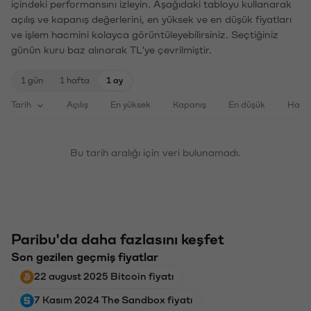
içindeki performansını izleyin. Aşağıdaki tabloyu kullanarak
açılış ve kapanış değerlerini, en yüksek ve en düşük fiyatları
ve işlem hacmini kolayca görüntüleyebilirsiniz. Seçtiğiniz
günün kuru baz alınarak TL'ye çevrilmiştir.
1 gün
1 hafta
1 ay
Tarih
Açılış
En yüksek
Kapanış
En düşük
Haci
Bu tarih aralığı için veri bulunamadı.
Paribu'da daha fazlasını keşfet
Son gezilen geçmiş fiyatlar
22 august 2025 Bitcoin fiyatı
7 Kasım 2024 The Sandbox fiyatı