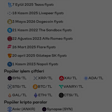
7 Eylül 2025 Tezos fiyatı
18 Kasım 2025 Livepeer fiyatı
3 Mayıs 2026 Dogecoin fiyatı
21 Kasım 2022 The Sandbox fiyatı
22 Ağustos 2023 Alfa Romeo fiyatı
26 Mart 2025 Flare fiyatı
20 april 2025 Göztepe SK fiyatı
1 Kasım 2023 Napoli fiyatı
Popüler işlem çiftleri
SYN/TL
XRP/TL
XAI/TL
ADA/TL
STG/TL
BTC/TL
VANRY/TL
GAL/TL
ETH/TL
CTSI/TL
Popüler kripto paralar
Ankr (ANKR)
Synapse (SYN)