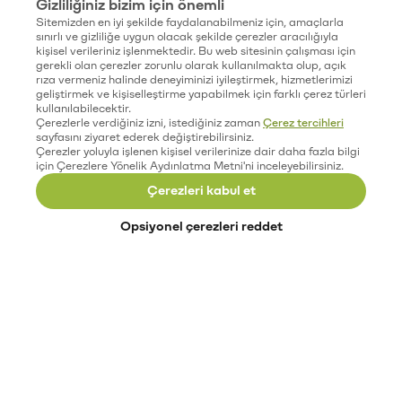
Gizliliğiniz bizim için önemli
Sitemizden en iyi şekilde faydalanabilmeniz için, amaçlarla
sınırlı ve gizliliğe uygun olacak şekilde çerezler aracılığıyla
kişisel verileriniz işlenmektedir. Bu web sitesinin çalışması için
gerekli olan çerezler zorunlu olarak kullanılmakta olup, açık
rıza vermeniz halinde deneyiminizi iyileştirmek, hizmetlerimizi
geliştirmek ve kişiselleştirme yapabilmek için farklı çerez türleri
kullanılabilecektir.
Çerezlerle verdiğiniz izni, istediğiniz zaman
Çerez tercihleri
sayfasını ziyaret ederek değiştirebilirsiniz.
Çerezler yoluyla işlenen kişisel verilerinize dair daha fazla bilgi
için Çerezlere Yönelik Aydınlatma Metni'ni inceleyebilirsiniz.
Çerezleri kabul et
Opsiyonel çerezleri reddet
Paribu’yu keşfet
Eğitimler
Etkinlikler
Açık pozisyonlar