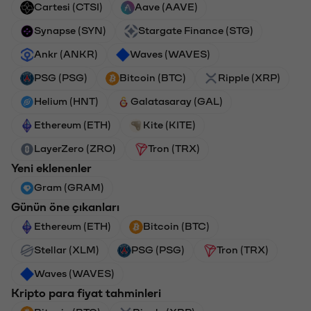
Cartesi (CTSI)
Aave (AAVE)
Synapse (SYN)
Stargate Finance (STG)
Ankr (ANKR)
Waves (WAVES)
PSG (PSG)
Bitcoin (BTC)
Ripple (XRP)
Helium (HNT)
Galatasaray (GAL)
Ethereum (ETH)
Kite (KITE)
LayerZero (ZRO)
Tron (TRX)
Yeni eklenenler
Gram (GRAM)
Günün öne çıkanları
Ethereum (ETH)
Bitcoin (BTC)
Stellar (XLM)
PSG (PSG)
Tron (TRX)
Waves (WAVES)
Kripto para fiyat tahminleri