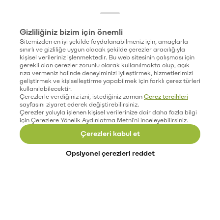
Gizliliğiniz bizim için önemli
Sitemizden en iyi şekilde faydalanabilmeniz için, amaçlarla
sınırlı ve gizliliğe uygun olacak şekilde çerezler aracılığıyla
kişisel verileriniz işlenmektedir. Bu web sitesinin çalışması için
gerekli olan çerezler zorunlu olarak kullanılmakta olup, açık
rıza vermeniz halinde deneyiminizi iyileştirmek, hizmetlerimizi
geliştirmek ve kişiselleştirme yapabilmek için farklı çerez türleri
kullanılabilecektir.
Çerezlerle verdiğiniz izni, istediğiniz zaman
Çerez tercihleri
sayfasını ziyaret ederek değiştirebilirsiniz.
Çerezler yoluyla işlenen kişisel verilerinize dair daha fazla bilgi
için Çerezlere Yönelik Aydınlatma Metni'ni inceleyebilirsiniz.
Çerezleri kabul et
Opsiyonel çerezleri reddet