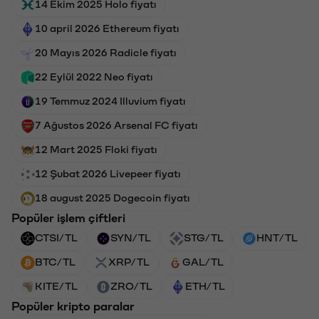
14 Ekim 2025 Holo fiyatı
10 april 2026 Ethereum fiyatı
20 Mayıs 2026 Radicle fiyatı
22 Eylül 2022 Neo fiyatı
19 Temmuz 2024 Illuvium fiyatı
7 Ağustos 2026 Arsenal FC fiyatı
12 Mart 2025 Floki fiyatı
12 Şubat 2026 Livepeer fiyatı
18 august 2025 Dogecoin fiyatı
Popüler işlem çiftleri
CTSI/TL
SYN/TL
STG/TL
HNT/TL
BTC/TL
XRP/TL
GAL/TL
KITE/TL
ZRO/TL
ETH/TL
Popüler kripto paralar