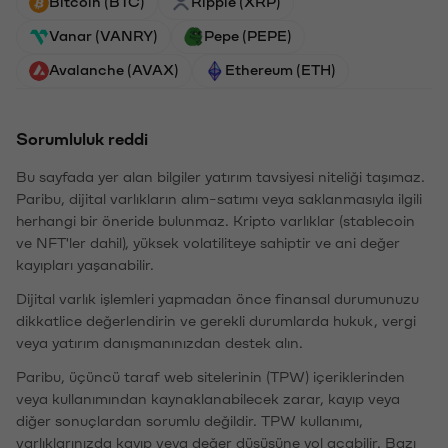
Bitcoin (BTC)
Ripple (XRP)
Vanar (VANRY)
Pepe (PEPE)
Avalanche (AVAX)
Ethereum (ETH)
Sorumluluk reddi
Bu sayfada yer alan bilgiler yatırım tavsiyesi niteliği taşımaz.
Paribu, dijital varlıkların alım-satımı veya saklanmasıyla ilgili
herhangi bir öneride bulunmaz. Kripto varlıklar (stablecoin
ve NFT'ler dahil), yüksek volatiliteye sahiptir ve ani değer
kayıpları yaşanabilir.
Dijital varlık işlemleri yapmadan önce finansal durumunuzu
dikkatlice değerlendirin ve gerekli durumlarda hukuk, vergi
veya yatırım danışmanınızdan destek alın.
Paribu, üçüncü taraf web sitelerinin (TPW) içeriklerinden
veya kullanımından kaynaklanabilecek zarar, kayıp veya
diğer sonuçlardan sorumlu değildir. TPW kullanımı,
varlıklarınızda kayıp veya değer düşüşüne yol açabilir. Bazı