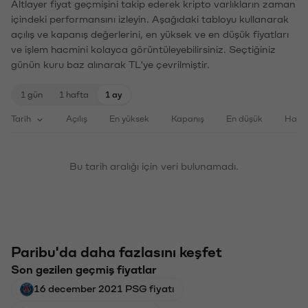
Altlayer fiyat geçmişini takip ederek kripto varlıkların zaman
içindeki performansını izleyin. Aşağıdaki tabloyu kullanarak
açılış ve kapanış değerlerini, en yüksek ve en düşük fiyatları
ve işlem hacmini kolayca görüntüleyebilirsiniz. Seçtiğiniz
günün kuru baz alınarak TL'ye çevrilmiştir.
1 gün
1 hafta
1 ay
Tarih
Açılış
En yüksek
Kapanış
En düşük
Haci
Bu tarih aralığı için veri bulunamadı.
Paribu'da daha fazlasını keşfet
Son gezilen geçmiş fiyatlar
16 december 2021 PSG fiyatı