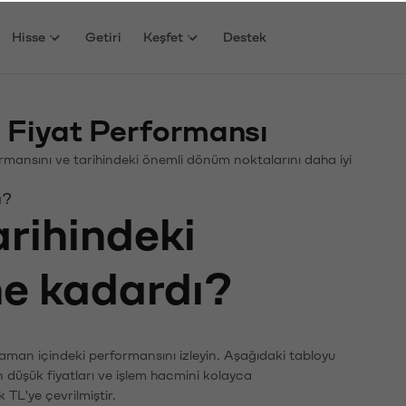
Hisse
Getiri
Keşfet
Destek
ş Fiyat Performansı
rformansını ve tarihindeki önemli dönüm noktalarını daha iyi
ı?
arihindeki
 ne kadardı?
 zaman içindeki performansını izleyin. Aşağıdaki tabloyu
n düşük fiyatları ve işlem hacmini kolayca
 TL'ye çevrilmiştir.