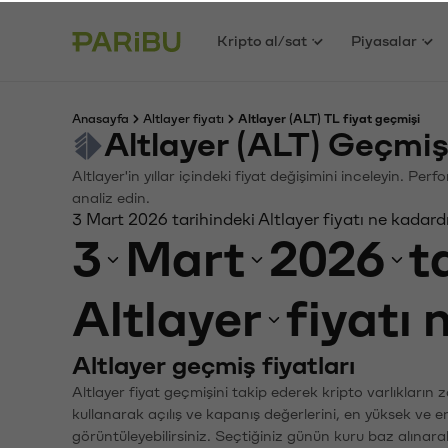
Kripto al/sat
Piyasalar
Anasayfa
Altlayer fiyatı
Altlayer (ALT) TL fiyat geçmişi
Altlayer (ALT) Geçmi
Altlayer'in yıllar içindeki fiyat değişimini inceleyin. Pe
analiz edin.
3 Mart 2026 tarihindeki Altlayer fiyatı ne kadard
3
Mart
2026
t
Altlayer
fiyatı
Altlayer geçmiş fiyatları
Altlayer fiyat geçmişini takip ederek kripto varlıkların
kullanarak açılış ve kapanış değerlerini, en yüksek ve e
görüntüleyebilirsiniz. Seçtiğiniz günün kuru baz alınarak