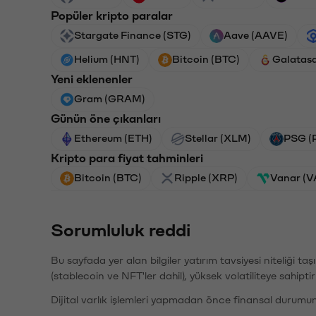
Popüler kripto paralar
Stargate Finance (STG)
Aave (AAVE)
Helium (HNT)
Bitcoin (BTC)
Galatas
Yeni eklenenler
Gram (GRAM)
Günün öne çıkanları
Ethereum (ETH)
Stellar (XLM)
PSG (
Kripto para fiyat tahminleri
Bitcoin (BTC)
Ripple (XRP)
Vanar (
Sorumluluk reddi
Bu sayfada yer alan bilgiler yatırım tavsiyesi niteliği ta
(stablecoin ve NFT'ler dahil), yüksek volatiliteye sahipti
Dijital varlık işlemleri yapmadan önce finansal durumu