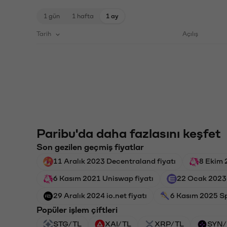
1 gün
1 hafta
1 ay
Tarih
Açılış
Paribu'da daha fazlasını keşfet
Son gezilen geçmiş fiyatlar
11 Aralık 2023 Decentraland fiyatı
8 Ekim 
6 Kasım 2021 Uniswap fiyatı
22 Ocak 2023 
29 Aralık 2024 io.net fiyatı
6 Kasım 2025 Spe
Popüler işlem çiftleri
STG/TL
XAI/TL
XRP/TL
SYN/