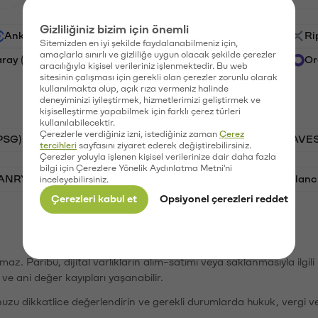
Gizliliğiniz bizim için önemli
Ankr (ANKR)
Waves (WAVES)
PSG (PSG)
Ri
Sitemizden en iyi şekilde faydalanabilmeniz için,
amaçlarla sınırlı ve gizliliğe uygun olacak şekilde çerezler
aray (GAL)
Ethereum (ETH)
Vanar (VANRY)
Or
aracılığıyla kişisel verileriniz işlenmektedir. Bu web
sitesinin çalışması için gerekli olan çerezler zorunlu olarak
kullanılmakta olup, açık rıza vermeniz halinde
deneyiminizi iyileştirmek, hizmetlerimizi geliştirmek ve
kişiselleştirme yapabilmek için farklı çerez türleri
kullanılabilecektir.
Çerezlerle verdiğiniz izni, istediğiniz zaman
Çerez
PSG)
Bitcoin (BTC)
Tron (TRX)
Waves (WAVES
tercihleri
sayfasını ziyaret ederek değiştirebilirsiniz.
Çerezler yoluyla işlenen kişisel verilerinize dair daha fazla
bilgi için Çerezlere Yönelik Aydınlatma Metni'ni
VANRY)
Bonk (BONK)
Ethereum (ETH)
Avalanc
inceleyebilirsiniz.
Çerezleri kabul et
Opsiyonel çerezleri reddet
şımaz. Paribu, dijital varlıkların alım-satımı veya saklanmasıyla ilgi
r ve ani değer kayıpları yaşanabilir.
nuzu dikkatlice değerlendirin ve gerekli durumlarda hukuk, vergi v