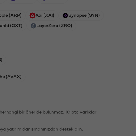
pple (XRP)
Xai (XAI)
Synapse (SYN)
chid (OXT)
LayerZero (ZRO)
)
he (AVAX)
li herhangi bir öneride bulunmaz. Kripto varlıklar
eya yatırım danışmanınızdan destek alın.