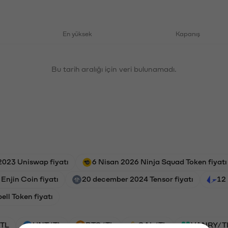
En yüksek
Kapanış
Bu tarih aralığı için veri bulunamadı.
2023 Uniswap fiyatı
6 Nisan 2026 Ninja Squad Token fiyatı
Enjin Coin fiyatı
20 december 2024 Tensor fiyatı
12 
ll Token fiyatı
TL
HNT/TL
BTC/TL
GAL/TL
VANRY/T