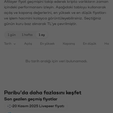
Altlayer fiyat geçmişini takip ederek kripto varlıkların zaman
içindeki performansını izleyin. Aşağıdaki tabloyu kullanarak
açılış ve kapanış değerlerini, en yüksek ve en düşük fiyatları
ve işlem hacmini kolayca görüntüleyebilirsiniz. Seçtiğiniz
günün kuru baz alınarak TL'ye çevrilmiştir.
1 gün
1 hafta
1 ay
Tarih
Açılış
En yüksek
Kapanış
En düşük
Haci
Bu tarih aralığı için veri bulunamadı.
Paribu'da daha fazlasını keşfet
Son gezilen geçmiş fiyatlar
20 Kasım 2025 Livepeer fiyatı