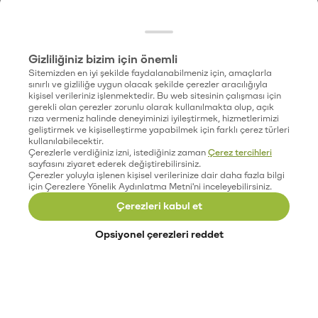
Gizliliğiniz bizim için önemli
Sitemizden en iyi şekilde faydalanabilmeniz için, amaçlarla
sınırlı ve gizliliğe uygun olacak şekilde çerezler aracılığıyla
kişisel verileriniz işlenmektedir. Bu web sitesinin çalışması için
gerekli olan çerezler zorunlu olarak kullanılmakta olup, açık
rıza vermeniz halinde deneyiminizi iyileştirmek, hizmetlerimizi
geliştirmek ve kişiselleştirme yapabilmek için farklı çerez türleri
kullanılabilecektir.
Çerezlerle verdiğiniz izni, istediğiniz zaman
Çerez tercihleri
sayfasını ziyaret ederek değiştirebilirsiniz.
Çerezler yoluyla işlenen kişisel verilerinize dair daha fazla bilgi
için Çerezlere Yönelik Aydınlatma Metni'ni inceleyebilirsiniz.
Çerezleri kabul et
Opsiyonel çerezleri reddet