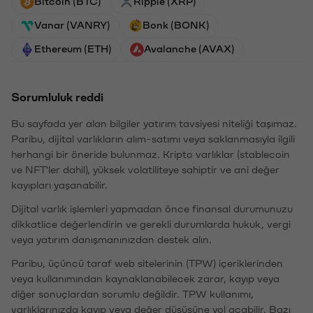
Bitcoin (BTC)
Ripple (XRP)
Vanar (VANRY)
Bonk (BONK)
Ethereum (ETH)
Avalanche (AVAX)
Sorumluluk reddi
Bu sayfada yer alan bilgiler yatırım tavsiyesi niteliği taşımaz.
Paribu, dijital varlıkların alım-satımı veya saklanmasıyla ilgili
herhangi bir öneride bulunmaz. Kripto varlıklar (stablecoin
ve NFT'ler dahil), yüksek volatiliteye sahiptir ve ani değer
kayıpları yaşanabilir.
Dijital varlık işlemleri yapmadan önce finansal durumunuzu
dikkatlice değerlendirin ve gerekli durumlarda hukuk, vergi
veya yatırım danışmanınızdan destek alın.
Paribu, üçüncü taraf web sitelerinin (TPW) içeriklerinden
veya kullanımından kaynaklanabilecek zarar, kayıp veya
diğer sonuçlardan sorumlu değildir. TPW kullanımı,
varlıklarınızda kayıp veya değer düşüşüne yol açabilir. Bazı