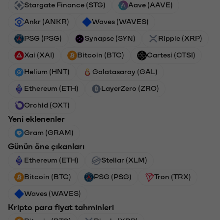
Stargate Finance (STG)
Aave (AAVE)
Ankr (ANKR)
Waves (WAVES)
PSG (PSG)
Synapse (SYN)
Ripple (XRP)
Xai (XAI)
Bitcoin (BTC)
Cartesi (CTSI)
Helium (HNT)
Galatasaray (GAL)
Ethereum (ETH)
LayerZero (ZRO)
Orchid (OXT)
Yeni eklenenler
Gram (GRAM)
Günün öne çıkanları
Ethereum (ETH)
Stellar (XLM)
Bitcoin (BTC)
PSG (PSG)
Tron (TRX)
Waves (WAVES)
Kripto para fiyat tahminleri