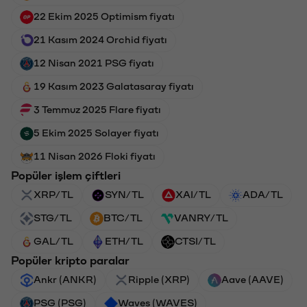
22 Ekim 2025 Optimism fiyatı
21 Kasım 2024 Orchid fiyatı
12 Nisan 2021 PSG fiyatı
19 Kasım 2023 Galatasaray fiyatı
3 Temmuz 2025 Flare fiyatı
5 Ekim 2025 Solayer fiyatı
11 Nisan 2026 Floki fiyatı
Popüler işlem çiftleri
XRP/TL
SYN/TL
XAI/TL
ADA/TL
STG/TL
BTC/TL
VANRY/TL
GAL/TL
ETH/TL
CTSI/TL
Popüler kripto paralar
Ankr (ANKR)
Ripple (XRP)
Aave (AAVE)
PSG (PSG)
Waves (WAVES)