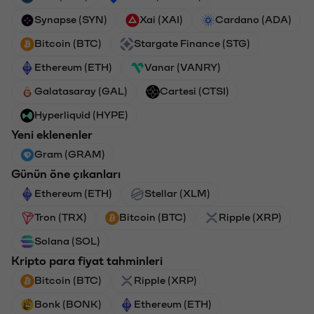
Synapse (SYN)
Xai (XAI)
Cardano (ADA)
Bitcoin (BTC)
Stargate Finance (STG)
Ethereum (ETH)
Vanar (VANRY)
Galatasaray (GAL)
Cartesi (CTSI)
Hyperliquid (HYPE)
Yeni eklenenler
Gram (GRAM)
Günün öne çıkanları
Ethereum (ETH)
Stellar (XLM)
Tron (TRX)
Bitcoin (BTC)
Ripple (XRP)
Solana (SOL)
Kripto para fiyat tahminleri
Bitcoin (BTC)
Ripple (XRP)
Bonk (BONK)
Ethereum (ETH)