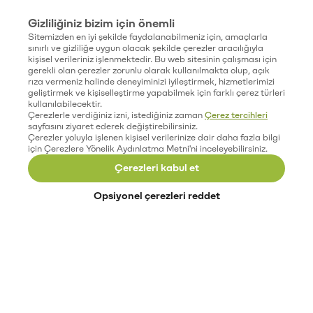
Gizliliğiniz bizim için önemli
Sitemizden en iyi şekilde faydalanabilmeniz için, amaçlarla
sınırlı ve gizliliğe uygun olacak şekilde çerezler aracılığıyla
kişisel verileriniz işlenmektedir. Bu web sitesinin çalışması için
gerekli olan çerezler zorunlu olarak kullanılmakta olup, açık
rıza vermeniz halinde deneyiminizi iyileştirmek, hizmetlerimizi
geliştirmek ve kişiselleştirme yapabilmek için farklı çerez türleri
kullanılabilecektir.
Çerezlerle verdiğiniz izni, istediğiniz zaman
Çerez tercihleri
sayfasını ziyaret ederek değiştirebilirsiniz.
Çerezler yoluyla işlenen kişisel verilerinize dair daha fazla bilgi
için Çerezlere Yönelik Aydınlatma Metni'ni inceleyebilirsiniz.
Çerezleri kabul et
Opsiyonel çerezleri reddet
Paribu’yu keşfet
Eğitimler