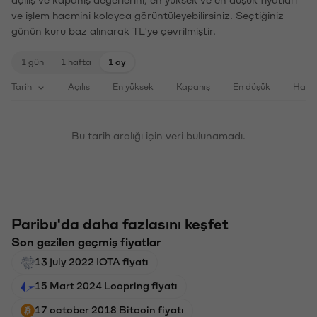
ve işlem hacmini kolayca görüntüleyebilirsiniz. Seçtiğiniz
günün kuru baz alınarak TL'ye çevrilmiştir.
1 gün
1 hafta
1 ay
Tarih
Açılış
En yüksek
Kapanış
En düşük
Haci
Bu tarih aralığı için veri bulunamadı.
Paribu'da daha fazlasını keşfet
Son gezilen geçmiş fiyatlar
13 july 2022 IOTA fiyatı
15 Mart 2024 Loopring fiyatı
17 october 2018 Bitcoin fiyatı