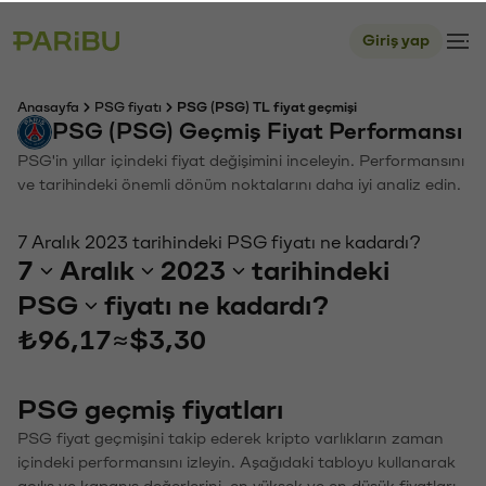
Giriş yap
Anasayfa
PSG fiyatı
PSG (PSG) TL fiyat geçmişi
PSG (PSG) Geçmiş Fiyat Performansı
PSG'in yıllar içindeki fiyat değişimini inceleyin. Performansını
ve tarihindeki önemli dönüm noktalarını daha iyi analiz edin.
7 Aralık 2023 tarihindeki PSG fiyatı ne kadardı?
7
Aralık
2023
tarihindeki
PSG
fiyatı ne kadardı?
₺96,17
≈
$3,30
PSG geçmiş fiyatları
PSG fiyat geçmişini takip ederek kripto varlıkların zaman
içindeki performansını izleyin. Aşağıdaki tabloyu kullanarak
açılış ve kapanış değerlerini, en yüksek ve en düşük fiyatları