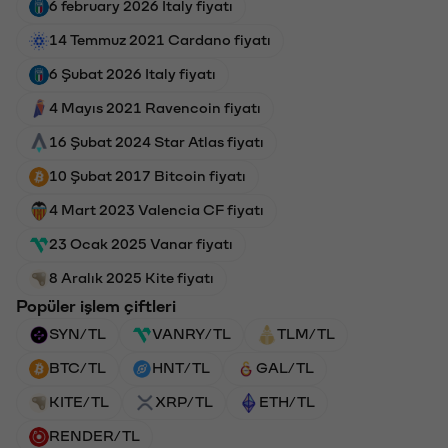
6 february 2026 Italy fiyatı
14 Temmuz 2021 Cardano fiyatı
6 Şubat 2026 Italy fiyatı
4 Mayıs 2021 Ravencoin fiyatı
16 Şubat 2024 Star Atlas fiyatı
10 Şubat 2017 Bitcoin fiyatı
4 Mart 2023 Valencia CF fiyatı
23 Ocak 2025 Vanar fiyatı
8 Aralık 2025 Kite fiyatı
Popüler işlem çiftleri
SYN/TL
VANRY/TL
TLM/TL
BTC/TL
HNT/TL
GAL/TL
KITE/TL
XRP/TL
ETH/TL
RENDER/TL