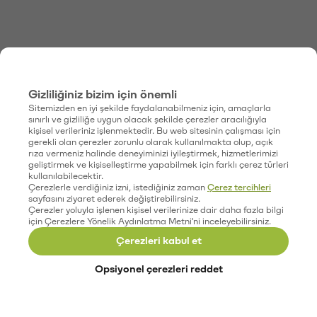
Gizliliğiniz bizim için önemli
Sitemizden en iyi şekilde faydalanabilmeniz için, amaçlarla
sınırlı ve gizliliğe uygun olacak şekilde çerezler aracılığıyla
kişisel verileriniz işlenmektedir. Bu web sitesinin çalışması için
gerekli olan çerezler zorunlu olarak kullanılmakta olup, açık
rıza vermeniz halinde deneyiminizi iyileştirmek, hizmetlerimizi
geliştirmek ve kişiselleştirme yapabilmek için farklı çerez türleri
kullanılabilecektir.
Çerezlerle verdiğiniz izni, istediğiniz zaman
Çerez tercihleri
sayfasını ziyaret ederek değiştirebilirsiniz.
Çerezler yoluyla işlenen kişisel verilerinize dair daha fazla bilgi
için Çerezlere Yönelik Aydınlatma Metni'ni inceleyebilirsiniz.
Çerezleri kabul et
Opsiyonel çerezleri reddet