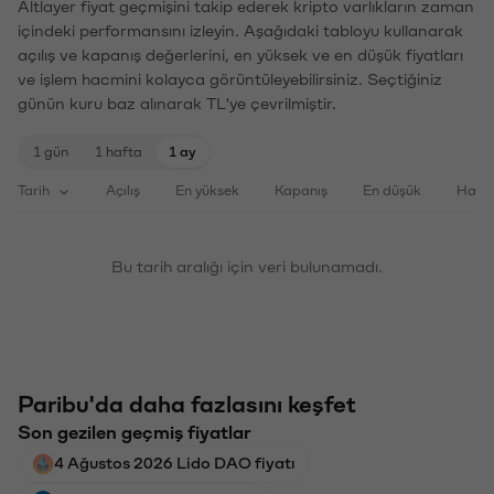
Altlayer fiyat geçmişini takip ederek kripto varlıkların zaman
içindeki performansını izleyin. Aşağıdaki tabloyu kullanarak
açılış ve kapanış değerlerini, en yüksek ve en düşük fiyatları
ve işlem hacmini kolayca görüntüleyebilirsiniz. Seçtiğiniz
günün kuru baz alınarak TL'ye çevrilmiştir.
1 gün
1 hafta
1 ay
Tarih
Açılış
En yüksek
Kapanış
En düşük
Haci
Bu tarih aralığı için veri bulunamadı.
Paribu'da daha fazlasını keşfet
Son gezilen geçmiş fiyatlar
4 Ağustos 2026 Lido DAO fiyatı