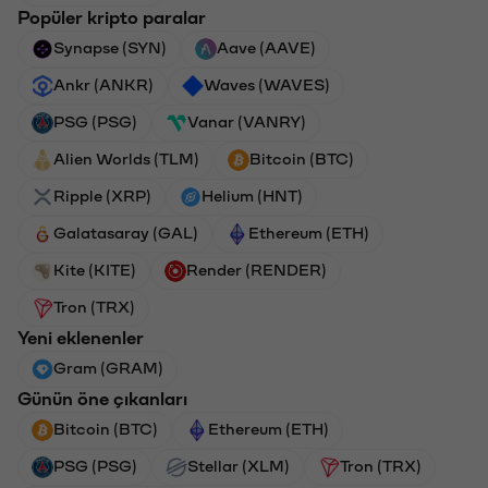
Popüler kripto paralar
Synapse (SYN)
Aave (AAVE)
Ankr (ANKR)
Waves (WAVES)
PSG (PSG)
Vanar (VANRY)
Alien Worlds (TLM)
Bitcoin (BTC)
Ripple (XRP)
Helium (HNT)
Galatasaray (GAL)
Ethereum (ETH)
Kite (KITE)
Render (RENDER)
Tron (TRX)
Yeni eklenenler
Gram (GRAM)
Günün öne çıkanları
Bitcoin (BTC)
Ethereum (ETH)
PSG (PSG)
Stellar (XLM)
Tron (TRX)