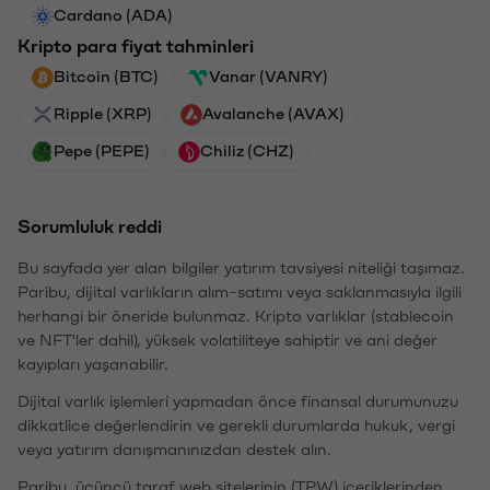
Cardano (ADA)
Kripto para fiyat tahminleri
Bitcoin (BTC)
Vanar (VANRY)
Ripple (XRP)
Avalanche (AVAX)
Pepe (PEPE)
Chiliz (CHZ)
Sorumluluk reddi
Bu sayfada yer alan bilgiler yatırım tavsiyesi niteliği taşımaz.
Paribu, dijital varlıkların alım-satımı veya saklanmasıyla ilgili
herhangi bir öneride bulunmaz. Kripto varlıklar (stablecoin
ve NFT'ler dahil), yüksek volatiliteye sahiptir ve ani değer
kayıpları yaşanabilir.
Dijital varlık işlemleri yapmadan önce finansal durumunuzu
dikkatlice değerlendirin ve gerekli durumlarda hukuk, vergi
veya yatırım danışmanınızdan destek alın.
Paribu, üçüncü taraf web sitelerinin (TPW) içeriklerinden