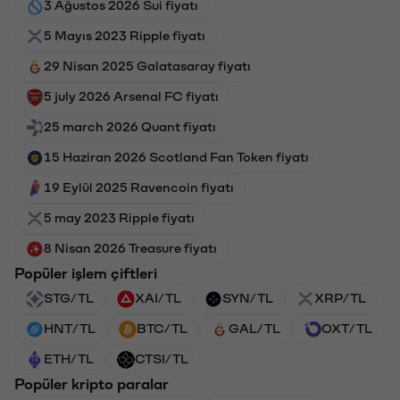
3 Ağustos 2026 Sui fiyatı
5 Mayıs 2023 Ripple fiyatı
29 Nisan 2025 Galatasaray fiyatı
5 july 2026 Arsenal FC fiyatı
25 march 2026 Quant fiyatı
15 Haziran 2026 Scotland Fan Token fiyatı
19 Eylül 2025 Ravencoin fiyatı
5 may 2023 Ripple fiyatı
8 Nisan 2026 Treasure fiyatı
Popüler işlem çiftleri
STG/TL
XAI/TL
SYN/TL
XRP/TL
HNT/TL
BTC/TL
GAL/TL
OXT/TL
ETH/TL
CTSI/TL
Popüler kripto paralar