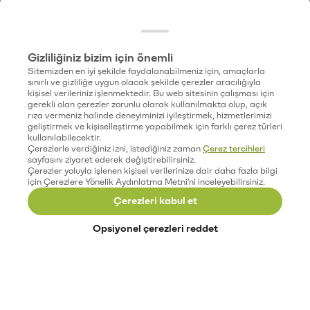
Gizliliğiniz bizim için önemli
Sitemizden en iyi şekilde faydalanabilmeniz için, amaçlarla
sınırlı ve gizliliğe uygun olacak şekilde çerezler aracılığıyla
kişisel verileriniz işlenmektedir. Bu web sitesinin çalışması için
gerekli olan çerezler zorunlu olarak kullanılmakta olup, açık
rıza vermeniz halinde deneyiminizi iyileştirmek, hizmetlerimizi
geliştirmek ve kişiselleştirme yapabilmek için farklı çerez türleri
kullanılabilecektir.
Çerezlerle verdiğiniz izni, istediğiniz zaman
Çerez tercihleri
sayfasını ziyaret ederek değiştirebilirsiniz.
Çerezler yoluyla işlenen kişisel verilerinize dair daha fazla bilgi
için Çerezlere Yönelik Aydınlatma Metni'ni inceleyebilirsiniz.
Çerezleri kabul et
Opsiyonel çerezleri reddet