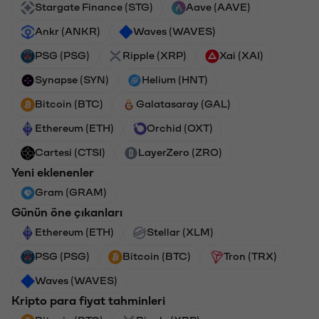
Stargate Finance (STG)
Aave (AAVE)
Ankr (ANKR)
Waves (WAVES)
PSG (PSG)
Ripple (XRP)
Xai (XAI)
Synapse (SYN)
Helium (HNT)
Bitcoin (BTC)
Galatasaray (GAL)
Ethereum (ETH)
Orchid (OXT)
Cartesi (CTSI)
LayerZero (ZRO)
Yeni eklenenler
Gram (GRAM)
Günün öne çıkanları
Ethereum (ETH)
Stellar (XLM)
PSG (PSG)
Bitcoin (BTC)
Tron (TRX)
Waves (WAVES)
Kripto para fiyat tahminleri