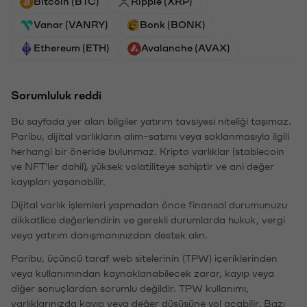
Bitcoin (BTC)
Ripple (XRP)
Vanar (VANRY)
Bonk (BONK)
Ethereum (ETH)
Avalanche (AVAX)
Sorumluluk reddi
Bu sayfada yer alan bilgiler yatırım tavsiyesi niteliği taşımaz.
Paribu, dijital varlıkların alım-satımı veya saklanmasıyla ilgili
herhangi bir öneride bulunmaz. Kripto varlıklar (stablecoin
ve NFT'ler dahil), yüksek volatiliteye sahiptir ve ani değer
kayıpları yaşanabilir.
Dijital varlık işlemleri yapmadan önce finansal durumunuzu
dikkatlice değerlendirin ve gerekli durumlarda hukuk, vergi
veya yatırım danışmanınızdan destek alın.
Paribu, üçüncü taraf web sitelerinin (TPW) içeriklerinden
veya kullanımından kaynaklanabilecek zarar, kayıp veya
diğer sonuçlardan sorumlu değildir. TPW kullanımı,
varlıklarınızda kayıp veya değer düşüşüne yol açabilir. Bazı