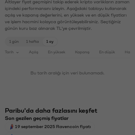
Altlayer fiyat geçmişini takip ederek kripto varlıkların zaman
içindeki performansını izleyin. Aşağıdaki tabloyu kullanarak
açılış ve kapanış değerlerini, en yüksek ve en düşük fiyatları
ve işlem hacmini kolayca görüntüleyebilirsiniz. Seçtiğiniz
günün kuru baz alınarak TL'ye çevrilmiştir.
1 gün
1 hafta
1 ay
Tarih
Açılış
En yüksek
Kapanış
En düşük
Haci
Bu tarih aralığı için veri bulunamadı.
Paribu'da daha fazlasını keşfet
Son gezilen geçmiş fiyatlar
19 september 2025 Ravencoin fiyatı