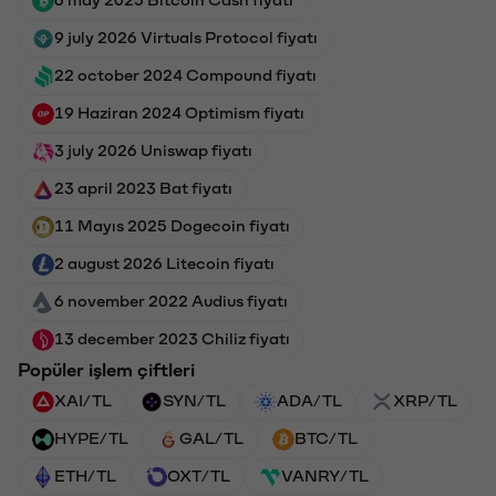
9 july 2026 Virtuals Protocol fiyatı
22 october 2024 Compound fiyatı
19 Haziran 2024 Optimism fiyatı
3 july 2026 Uniswap fiyatı
23 april 2023 Bat fiyatı
11 Mayıs 2025 Dogecoin fiyatı
2 august 2026 Litecoin fiyatı
6 november 2022 Audius fiyatı
13 december 2023 Chiliz fiyatı
Popüler işlem çiftleri
XAI/TL
SYN/TL
ADA/TL
XRP/TL
HYPE/TL
GAL/TL
BTC/TL
ETH/TL
OXT/TL
VANRY/TL