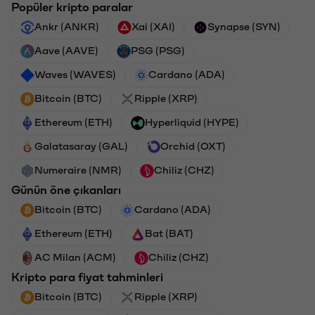
Popüler kripto paralar
Ankr (ANKR)
Xai (XAI)
Synapse (SYN)
Aave (AAVE)
PSG (PSG)
Waves (WAVES)
Cardano (ADA)
Bitcoin (BTC)
Ripple (XRP)
Ethereum (ETH)
Hyperliquid (HYPE)
Galatasaray (GAL)
Orchid (OXT)
Numeraire (NMR)
Chiliz (CHZ)
Günün öne çıkanları
Bitcoin (BTC)
Cardano (ADA)
Ethereum (ETH)
Bat (BAT)
AC Milan (ACM)
Chiliz (CHZ)
Kripto para fiyat tahminleri
Bitcoin (BTC)
Ripple (XRP)