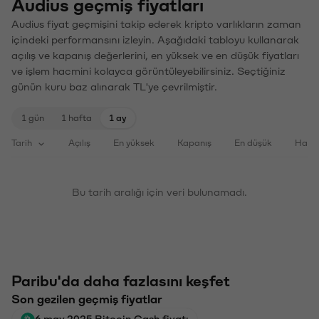
Audius geçmiş fiyatları
Audius fiyat geçmişini takip ederek kripto varlıkların zaman
içindeki performansını izleyin. Aşağıdaki tabloyu kullanarak
açılış ve kapanış değerlerini, en yüksek ve en düşük fiyatları
ve işlem hacmini kolayca görüntüleyebilirsiniz. Seçtiğiniz
günün kuru baz alınarak TL'ye çevrilmiştir.
1 gün
1 hafta
1 ay
Tarih
Açılış
En yüksek
Kapanış
En düşük
Haci
Bu tarih aralığı için veri bulunamadı.
Paribu'da daha fazlasını keşfet
Son gezilen geçmiş fiyatlar
6 may 2025 Bitcoin Cash fiyatı