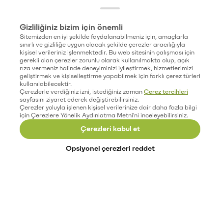
Gizliliğiniz bizim için önemli
Sitemizden en iyi şekilde faydalanabilmeniz için, amaçlarla
sınırlı ve gizliliğe uygun olacak şekilde çerezler aracılığıyla
kişisel verileriniz işlenmektedir. Bu web sitesinin çalışması için
gerekli olan çerezler zorunlu olarak kullanılmakta olup, açık
rıza vermeniz halinde deneyiminizi iyileştirmek, hizmetlerimizi
geliştirmek ve kişiselleştirme yapabilmek için farklı çerez türleri
kullanılabilecektir.
Çerezlerle verdiğiniz izni, istediğiniz zaman
Çerez tercihleri
sayfasını ziyaret ederek değiştirebilirsiniz.
Çerezler yoluyla işlenen kişisel verilerinize dair daha fazla bilgi
için Çerezlere Yönelik Aydınlatma Metni'ni inceleyebilirsiniz.
Çerezleri kabul et
Opsiyonel çerezleri reddet
Paribu’yu keşfet