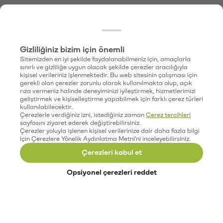
Gizliliğiniz bizim için önemli
Sitemizden en iyi şekilde faydalanabilmeniz için, amaçlarla
sınırlı ve gizliliğe uygun olacak şekilde çerezler aracılığıyla
kişisel verileriniz işlenmektedir. Bu web sitesinin çalışması için
gerekli olan çerezler zorunlu olarak kullanılmakta olup, açık
rıza vermeniz halinde deneyiminizi iyileştirmek, hizmetlerimizi
geliştirmek ve kişiselleştirme yapabilmek için farklı çerez türleri
kullanılabilecektir.
Çerezlerle verdiğiniz izni, istediğiniz zaman
Çerez tercihleri
sayfasını ziyaret ederek değiştirebilirsiniz.
Çerezler yoluyla işlenen kişisel verilerinize dair daha fazla bilgi
için Çerezlere Yönelik Aydınlatma Metni'ni inceleyebilirsiniz.
Çerezleri kabul et
Opsiyonel çerezleri reddet