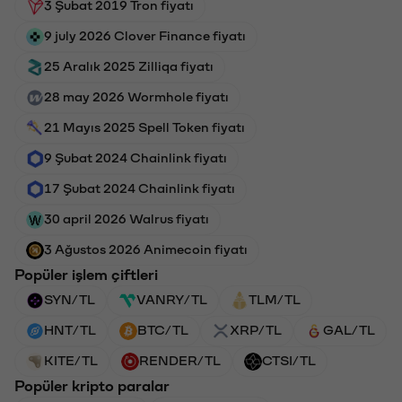
3 Şubat 2019 Tron fiyatı
9 july 2026 Clover Finance fiyatı
25 Aralık 2025 Zilliqa fiyatı
28 may 2026 Wormhole fiyatı
21 Mayıs 2025 Spell Token fiyatı
9 Şubat 2024 Chainlink fiyatı
17 Şubat 2024 Chainlink fiyatı
30 april 2026 Walrus fiyatı
3 Ağustos 2026 Animecoin fiyatı
Popüler işlem çiftleri
SYN/TL
VANRY/TL
TLM/TL
HNT/TL
BTC/TL
XRP/TL
GAL/TL
KITE/TL
RENDER/TL
CTSI/TL
Popüler kripto paralar