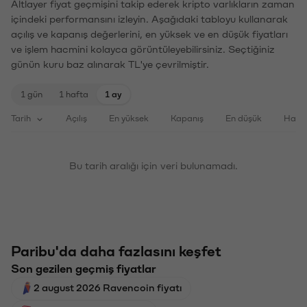
Altlayer fiyat geçmişini takip ederek kripto varlıkların zaman
içindeki performansını izleyin. Aşağıdaki tabloyu kullanarak
açılış ve kapanış değerlerini, en yüksek ve en düşük fiyatları
ve işlem hacmini kolayca görüntüleyebilirsiniz. Seçtiğiniz
günün kuru baz alınarak TL'ye çevrilmiştir.
1 gün
1 hafta
1 ay
Tarih
Açılış
En yüksek
Kapanış
En düşük
Haci
Bu tarih aralığı için veri bulunamadı.
Paribu'da daha fazlasını keşfet
Son gezilen geçmiş fiyatlar
2 august 2026 Ravencoin fiyatı