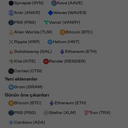
Synapse (SYN)
Aave (AAVE)
Ankr (ANKR)
Waves (WAVES)
PSG (PSG)
Vanar (VANRY)
Alien Worlds (TLM)
Bitcoin (BTC)
Ripple (XRP)
Helium (HNT)
Galatasaray (GAL)
Ethereum (ETH)
Kite (KITE)
Render (RENDER)
Cartesi (CTSI)
Yeni eklenenler
Gram (GRAM)
Günün öne çıkanları
Bitcoin (BTC)
Ethereum (ETH)
PSG (PSG)
Stellar (XLM)
Tron (TRX)
Cardano (ADA)