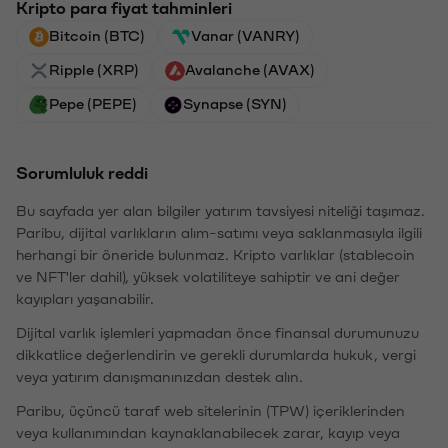
Kripto para fiyat tahminleri
Bitcoin (BTC)
Vanar (VANRY)
Ripple (XRP)
Avalanche (AVAX)
Pepe (PEPE)
Synapse (SYN)
Sorumluluk reddi
Bu sayfada yer alan bilgiler yatırım tavsiyesi niteliği taşımaz.
Paribu, dijital varlıkların alım-satımı veya saklanmasıyla ilgili
herhangi bir öneride bulunmaz. Kripto varlıklar (stablecoin
ve NFT'ler dahil), yüksek volatiliteye sahiptir ve ani değer
kayıpları yaşanabilir.
Dijital varlık işlemleri yapmadan önce finansal durumunuzu
dikkatlice değerlendirin ve gerekli durumlarda hukuk, vergi
veya yatırım danışmanınızdan destek alın.
Paribu, üçüncü taraf web sitelerinin (TPW) içeriklerinden
veya kullanımından kaynaklanabilecek zarar, kayıp veya