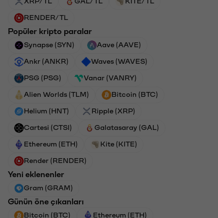
XRP/TL
GAL/TL
KITE/TL
RENDER/TL
Popüler kripto paralar
Synapse (SYN)
Aave (AAVE)
Ankr (ANKR)
Waves (WAVES)
PSG (PSG)
Vanar (VANRY)
Alien Worlds (TLM)
Bitcoin (BTC)
Helium (HNT)
Ripple (XRP)
Cartesi (CTSI)
Galatasaray (GAL)
Ethereum (ETH)
Kite (KITE)
Render (RENDER)
Yeni eklenenler
Gram (GRAM)
Günün öne çıkanları
Bitcoin (BTC)
Ethereum (ETH)