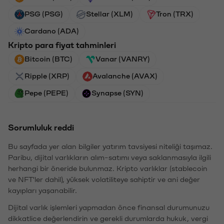
PSG (PSG)
Stellar (XLM)
Tron (TRX)
Cardano (ADA)
Kripto para fiyat tahminleri
Bitcoin (BTC)
Vanar (VANRY)
Ripple (XRP)
Avalanche (AVAX)
Pepe (PEPE)
Synapse (SYN)
Sorumluluk reddi
Bu sayfada yer alan bilgiler yatırım tavsiyesi niteliği taşımaz.
Paribu, dijital varlıkların alım-satımı veya saklanmasıyla ilgili
herhangi bir öneride bulunmaz. Kripto varlıklar (stablecoin
ve NFT'ler dahil), yüksek volatiliteye sahiptir ve ani değer
kayıpları yaşanabilir.
Dijital varlık işlemleri yapmadan önce finansal durumunuzu
dikkatlice değerlendirin ve gerekli durumlarda hukuk, vergi