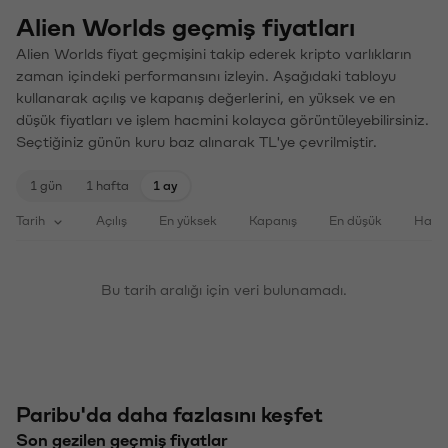
Alien Worlds geçmiş fiyatları
Alien Worlds fiyat geçmişini takip ederek kripto varlıkların
zaman içindeki performansını izleyin. Aşağıdaki tabloyu
kullanarak açılış ve kapanış değerlerini, en yüksek ve en
düşük fiyatları ve işlem hacmini kolayca görüntüleyebilirsiniz.
Seçtiğiniz günün kuru baz alınarak TL'ye çevrilmiştir.
1 gün
1 hafta
1 ay
Tarih
Açılış
En yüksek
Kapanış
En düşük
Haci
Bu tarih aralığı için veri bulunamadı.
Paribu'da daha fazlasını keşfet
Son gezilen geçmiş fiyatlar