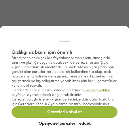
Gizliliğiniz bizim için önemli
Sitemizden en iyi şekilde faydalanabilmeniz için, amaçlarla
sınırlı ve gizliliğe uygun olacak şekilde çerezler aracılığıyla
kişisel verileriniz işlenmektedir. Bu web sitesinin çalışması için
gerekli olan çerezler zorunlu olarak kullanılmakta olup, açık
rıza vermeniz halinde deneyiminizi iyileştirmek, hizmetlerimizi
geliştirmek ve kişiselleştirme yapabilmek için farklı çerez türleri
kullanılabilecektir.
Çerezlerle verdiğiniz izni, istediğiniz zaman
Çerez tercihleri
sayfasını ziyaret ederek değiştirebilirsiniz.
Çerezler yoluyla işlenen kişisel verilerinize dair daha fazla bilgi
için Çerezlere Yönelik Aydınlatma Metni'ni inceleyebilirsiniz.
Çerezleri kabul et
Opsiyonel çerezleri reddet