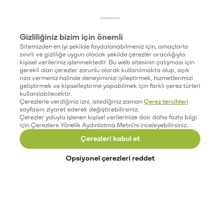
Gizliliğiniz bizim için önemli
Sitemizden en iyi şekilde faydalanabilmeniz için, amaçlarla
sınırlı ve gizliliğe uygun olacak şekilde çerezler aracılığıyla
kişisel verileriniz işlenmektedir. Bu web sitesinin çalışması için
gerekli olan çerezler zorunlu olarak kullanılmakta olup, açık
rıza vermeniz halinde deneyiminizi iyileştirmek, hizmetlerimizi
geliştirmek ve kişiselleştirme yapabilmek için farklı çerez türleri
kullanılabilecektir.
Çerezlerle verdiğiniz izni, istediğiniz zaman
Çerez tercihleri
sayfasını ziyaret ederek değiştirebilirsiniz.
Çerezler yoluyla işlenen kişisel verilerinize dair daha fazla bilgi
için Çerezlere Yönelik Aydınlatma Metni'ni inceleyebilirsiniz.
Çerezleri kabul et
Opsiyonel çerezleri reddet