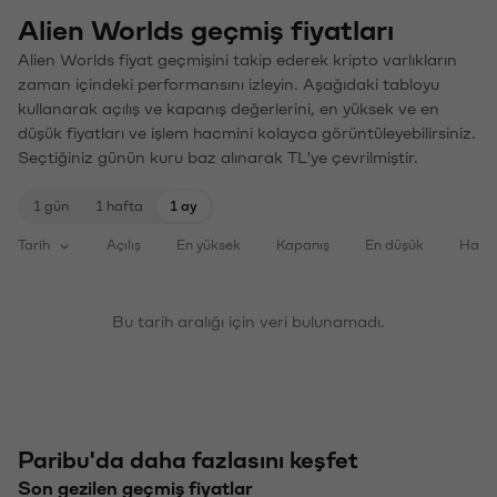
Alien Worlds geçmiş fiyatları
Alien Worlds fiyat geçmişini takip ederek kripto varlıkların
zaman içindeki performansını izleyin. Aşağıdaki tabloyu
kullanarak açılış ve kapanış değerlerini, en yüksek ve en
düşük fiyatları ve işlem hacmini kolayca görüntüleyebilirsiniz.
Seçtiğiniz günün kuru baz alınarak TL'ye çevrilmiştir.
1 gün
1 hafta
1 ay
Tarih
Açılış
En yüksek
Kapanış
En düşük
Haci
Bu tarih aralığı için veri bulunamadı.
Paribu'da daha fazlasını keşfet
Son gezilen geçmiş fiyatlar