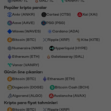
NMR/TL
GAL/TL
VANRY/TL
Popüler kripto paralar
Ankr (ANKR)
Cartesi (CTSI)
Xai (XAI)
Aave (AAVE)
PSG (PSG)
Waves (WAVES)
Cardano (ADA)
Bitcoin (BTC)
Ripple (XRP)
Kite (KITE)
Numeraire (NMR)
Hyperliquid (HYPE)
Ethereum (ETH)
Galatasaray (GAL)
Vanar (VANRY)
Günün öne çıkanları
Bitcoin (BTC)
Ethereum (ETH)
Dogecoin (DOGE)
Bitcoin Cash (BCH)
Algorand (ALGO)
Avalanche (AVAX)
Kripto para fiyat tahminleri
Bitcoin (BTC)
Ripple (XRP)