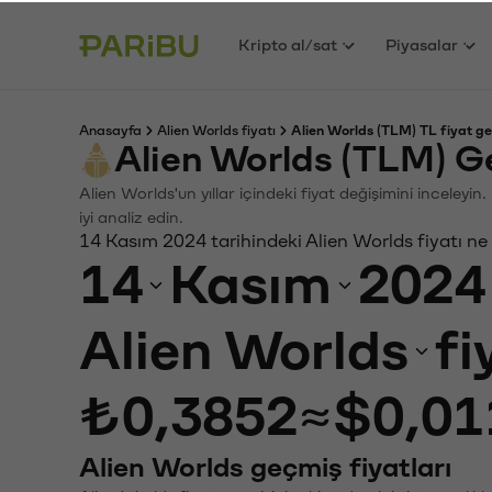
Kripto al/sat
Piyasalar
Anasayfa
Alien Worlds fiyatı
Alien Worlds (TLM) TL fiyat ge
Alien Worlds (TLM) G
Alien Worlds'un yıllar içindeki fiyat değişimini inceley
iyi analiz edin.
14 Kasım 2024 tarihindeki Alien Worlds fiyatı ne
14
Kasım
2024
Alien Worlds
fi
₺0,3852
≈
$0,01
Alien Worlds geçmiş fiyatları