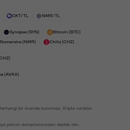
OXT/TL
NMR/TL
Synapse (SYN)
Bitcoin (BTC)
Numeraire (NMR)
Chiliz (CHZ)
 (CHZ)
he (AVAX)
li herhangi bir öneride bulunmaz. Kripto varlıklar
eya yatırım danışmanınızdan destek alın.