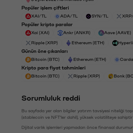
Popüler işlem çiftleri
XAI/TL
ADA/TL
SYN/TL
XRP
Popüler kripto paralar
Xai (XAI)
Ankr (ANKR)
Aave (AAVE)
Ripple (XRP)
Ethereum (ETH)
Hyperl
Günün öne çıkanları
Bitcoin (BTC)
Ethereum (ETH)
Carda
Kripto para fiyat tahminleri
Bitcoin (BTC)
Ripple (XRP)
Bonk (B
Sorumluluk reddi
Bu sayfada yer alan bilgiler yatırım tavsiyesi niteliği ta
(stablecoin ve NFT'ler dahil), yüksek volatiliteye sahipti
Dijital varlık işlemleri yapmadan önce finansal durumu