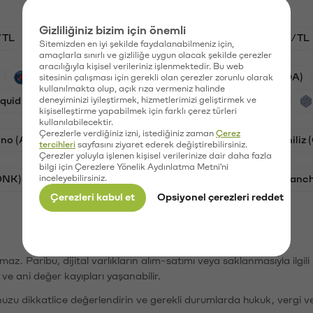
Gizliliğiniz bizim için önemli
/TL
HYPE/TL
GAL/TL
BTC/TL
ETH/TL
Sitemizden en iyi şekilde faydalanabilmeniz için,
amaçlarla sınırlı ve gizliliğe uygun olacak şekilde çerezler
aracılığıyla kişisel verileriniz işlenmektedir. Bu web
PSG (PSG)
Waves (WAVES)
Cardano (ADA)
sitesinin çalışması için gerekli olan çerezler zorunlu olarak
kullanılmakta olup, açık rıza vermeniz halinde
iquid (HYPE)
deneyiminizi iyileştirmek, hizmetlerimizi geliştirmek ve
Galatasaray (GAL)
Orchid (OXT)
kişiselleştirme yapabilmek için farklı çerez türleri
kullanılabilecektir.
Çerezlerle verdiğiniz izni, istediğiniz zaman
Çerez
no (ADA)
Bat (BAT)
Dogecoin (DOGE)
Chiliz
tercihleri
sayfasını ziyaret ederek değiştirebilirsiniz.
Çerezler yoluyla işlenen kişisel verilerinize dair daha fazla
bilgi için Çerezlere Yönelik Aydınlatma Metni'ni
ONK)
inceleyebilirsiniz.
Ethereum (ETH)
Synapse (SYN)
Avalanc
Çerezleri kabul et
Opsiyonel çerezleri reddet
şımaz. Paribu, dijital varlıkların alım-satımı veya saklanmasıyla ilgi
r ve ani değer kayıpları yaşanabilir.
nuzu dikkatlice değerlendirin ve gerekli durumlarda hukuk, vergi v