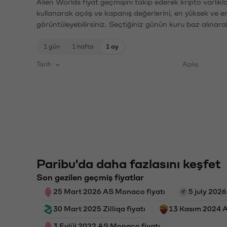
Alien Worlds fiyat geçmişini takip ederek kripto varlık
kullanarak açılış ve kapanış değerlerini, en yüksek ve e
görüntüleyebilirsiniz. Seçtiğiniz günün kuru baz alınarak
1 gün
1 hafta
1 ay
Tarih
Açılış
Paribu'da daha fazlasını keşfet
Son gezilen geçmiş fiyatlar
25 Mart 2026 AS Monaco fiyatı
5 july 202
30 Mart 2025 Zilliqa fiyatı
13 Kasım 2024 A
3 Eylül 2022 AS Monaco fiyatı