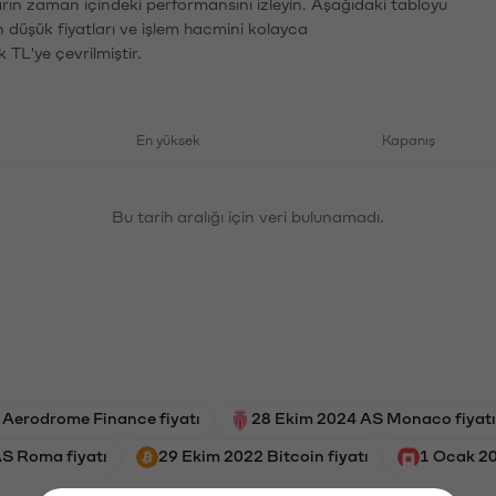
ların zaman içindeki performansını izleyin. Aşağıdaki tabloyu
n düşük fiyatları ve işlem hacmini kolayca
 TL'ye çevrilmiştir.
En yüksek
Kapanış
Bu tarih aralığı için veri bulunamadı.
6 Aerodrome Finance fiyatı
28 Ekim 2024 AS Monaco fiyatı
S Roma fiyatı
29 Ekim 2022 Bitcoin fiyatı
1 Ocak 20