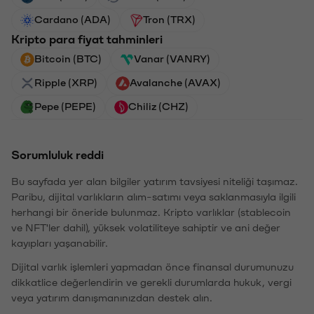
Cardano (ADA)
Tron (TRX)
Kripto para fiyat tahminleri
Bitcoin (BTC)
Vanar (VANRY)
Ripple (XRP)
Avalanche (AVAX)
Pepe (PEPE)
Chiliz (CHZ)
Sorumluluk reddi
Bu sayfada yer alan bilgiler yatırım tavsiyesi niteliği taşımaz.
Paribu, dijital varlıkların alım-satımı veya saklanmasıyla ilgili
herhangi bir öneride bulunmaz. Kripto varlıklar (stablecoin
ve NFT'ler dahil), yüksek volatiliteye sahiptir ve ani değer
kayıpları yaşanabilir.
Dijital varlık işlemleri yapmadan önce finansal durumunuzu
dikkatlice değerlendirin ve gerekli durumlarda hukuk, vergi
veya yatırım danışmanınızdan destek alın.