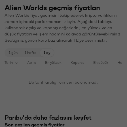
Alien Worlds geçmiş fiyatları
Alien Worlds fiyat geçmişini takip ederek kripto varlıkların
zaman içindeki performansını izleyin. Aşağıdaki tabloyu
kullanarak açılış ve kapanış değerlerini, en yüksek ve en
düşük fiyatları ve işlem hacmini kolayca görüntüleyebilirsiniz.
Seçtiğiniz günün kuru baz alınarak TL'ye çevrilmiştir.
1 gün
1 hafta
1 ay
Tarih
Açılış
En yüksek
Kapanış
En düşük
Haci
Bu tarih aralığı için veri bulunamadı.
Paribu'da daha fazlasını keşfet
Son gezilen geçmiş fiyatlar