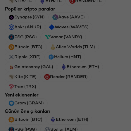
KITE/TL
ETH/TL
RENDER/TL
Popüler kripto paralar
Synapse (SYN)
Aave (AAVE)
Ankr (ANKR)
Waves (WAVES)
PSG (PSG)
Vanar (VANRY)
Bitcoin (BTC)
Alien Worlds (TLM)
Ripple (XRP)
Helium (HNT)
Galatasaray (GAL)
Ethereum (ETH)
Kite (KITE)
Render (RENDER)
Tron (TRX)
Yeni eklenenler
Gram (GRAM)
Günün öne çıkanları
Bitcoin (BTC)
Ethereum (ETH)
PSG (PSG)
Stellar (XLM)