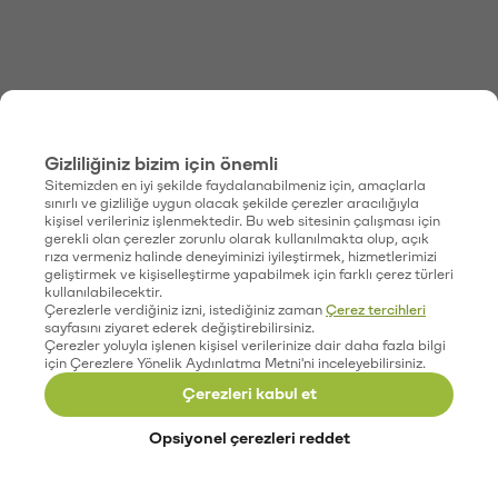
Gizliliğiniz bizim için önemli
Sitemizden en iyi şekilde faydalanabilmeniz için, amaçlarla
sınırlı ve gizliliğe uygun olacak şekilde çerezler aracılığıyla
kişisel verileriniz işlenmektedir. Bu web sitesinin çalışması için
gerekli olan çerezler zorunlu olarak kullanılmakta olup, açık
rıza vermeniz halinde deneyiminizi iyileştirmek, hizmetlerimizi
geliştirmek ve kişiselleştirme yapabilmek için farklı çerez türleri
kullanılabilecektir.
Çerezlerle verdiğiniz izni, istediğiniz zaman
Çerez tercihleri
sayfasını ziyaret ederek değiştirebilirsiniz.
Çerezler yoluyla işlenen kişisel verilerinize dair daha fazla bilgi
için Çerezlere Yönelik Aydınlatma Metni'ni inceleyebilirsiniz.
Çerezleri kabul et
Opsiyonel çerezleri reddet