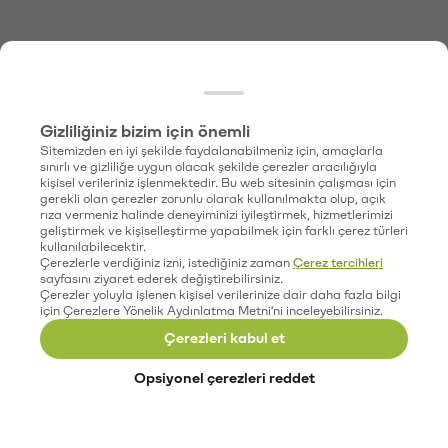
Gizliliğiniz bizim için önemli
Sitemizden en iyi şekilde faydalanabilmeniz için, amaçlarla
sınırlı ve gizliliğe uygun olacak şekilde çerezler aracılığıyla
kişisel verileriniz işlenmektedir. Bu web sitesinin çalışması için
gerekli olan çerezler zorunlu olarak kullanılmakta olup, açık
rıza vermeniz halinde deneyiminizi iyileştirmek, hizmetlerimizi
geliştirmek ve kişiselleştirme yapabilmek için farklı çerez türleri
kullanılabilecektir.
Çerezlerle verdiğiniz izni, istediğiniz zaman
Çerez tercihleri
sayfasını ziyaret ederek değiştirebilirsiniz.
Çerezler yoluyla işlenen kişisel verilerinize dair daha fazla bilgi
için Çerezlere Yönelik Aydınlatma Metni'ni inceleyebilirsiniz.
Çerezleri kabul et
Opsiyonel çerezleri reddet