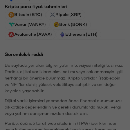
Kripto para fiyat tahminleri
Bitcoin (BTC)
Ripple (XRP)
Vanar (VANRY)
Bonk (BONK)
Avalanche (AVAX)
Ethereum (ETH)
Sorumluluk reddi
Bu sayfada yer alan bilgiler yatırım tavsiyesi niteliği taşımaz.
Paribu, dijital varlıkların alım-satımı veya saklanmasıyla ilgili
herhangi bir öneride bulunmaz. Kripto varlıklar (stablecoin
ve NFT'ler dahil), yüksek volatiliteye sahiptir ve ani değer
kayıpları yaşanabilir.
Dijital varlık işlemleri yapmadan önce finansal durumunuzu
dikkatlice değerlendirin ve gerekli durumlarda hukuk, vergi
veya yatırım danışmanınızdan destek alın.
Paribu, üçüncü taraf web sitelerinin (TPW) içeriklerinden
veya kullanımından kaynaklanabilecek zarar, kayıp veya