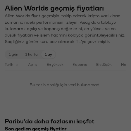
Alien Worlds geçmiş fiyatları
Alien Worlds fiyat geçmişini takip ederek kripto varlıkların
zaman içindeki performansını izleyin. Aşağıdaki tabloyu
kullanarak açılış ve kapanış değerlerini, en yüksek ve en
düşük fiyatları ve işlem hacmini kolayca görüntüleyebilirsiniz.
Seçtiğiniz günün kuru baz alınarak TL'ye çevrilmiştir.
1 gün
1 hafta
1 ay
Tarih
Açılış
En yüksek
Kapanış
En düşük
Haci
Bu tarih aralığı için veri bulunamadı.
Paribu'da daha fazlasını keşfet
Son gezilen geçmiş fiyatlar