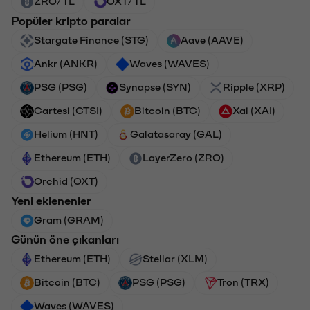
ZRO/TL
OXT/TL
Popüler kripto paralar
Stargate Finance (STG)
Aave (AAVE)
Ankr (ANKR)
Waves (WAVES)
PSG (PSG)
Synapse (SYN)
Ripple (XRP)
Cartesi (CTSI)
Bitcoin (BTC)
Xai (XAI)
Helium (HNT)
Galatasaray (GAL)
Ethereum (ETH)
LayerZero (ZRO)
Orchid (OXT)
Yeni eklenenler
Gram (GRAM)
Günün öne çıkanları
Ethereum (ETH)
Stellar (XLM)
Bitcoin (BTC)
PSG (PSG)
Tron (TRX)
Waves (WAVES)