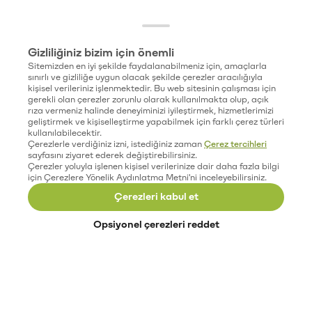
Gizliliğiniz bizim için önemli
Sitemizden en iyi şekilde faydalanabilmeniz için, amaçlarla
sınırlı ve gizliliğe uygun olacak şekilde çerezler aracılığıyla
kişisel verileriniz işlenmektedir. Bu web sitesinin çalışması için
gerekli olan çerezler zorunlu olarak kullanılmakta olup, açık
rıza vermeniz halinde deneyiminizi iyileştirmek, hizmetlerimizi
geliştirmek ve kişiselleştirme yapabilmek için farklı çerez türleri
kullanılabilecektir.
Çerezlerle verdiğiniz izni, istediğiniz zaman
Çerez tercihleri
sayfasını ziyaret ederek değiştirebilirsiniz.
Çerezler yoluyla işlenen kişisel verilerinize dair daha fazla bilgi
için Çerezlere Yönelik Aydınlatma Metni'ni inceleyebilirsiniz.
Çerezleri kabul et
Opsiyonel çerezleri reddet