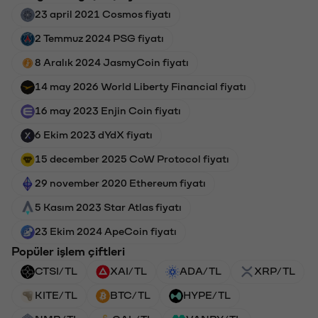
23 april 2021 Cosmos fiyatı
2 Temmuz 2024 PSG fiyatı
8 Aralık 2024 JasmyCoin fiyatı
14 may 2026 World Liberty Financial fiyatı
16 may 2023 Enjin Coin fiyatı
6 Ekim 2023 dYdX fiyatı
15 december 2025 CoW Protocol fiyatı
29 november 2020 Ethereum fiyatı
5 Kasım 2023 Star Atlas fiyatı
23 Ekim 2024 ApeCoin fiyatı
Popüler işlem çiftleri
CTSI/TL
XAI/TL
ADA/TL
XRP/TL
KITE/TL
BTC/TL
HYPE/TL