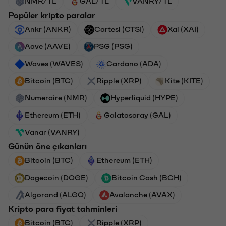
NMR/TL
GAL/TL
VANRY/TL
Popüler kripto paralar
Ankr (ANKR)
Cartesi (CTSI)
Xai (XAI)
Aave (AAVE)
PSG (PSG)
Waves (WAVES)
Cardano (ADA)
Bitcoin (BTC)
Ripple (XRP)
Kite (KITE)
Numeraire (NMR)
Hyperliquid (HYPE)
Ethereum (ETH)
Galatasaray (GAL)
Vanar (VANRY)
Günün öne çıkanları
Bitcoin (BTC)
Ethereum (ETH)
Dogecoin (DOGE)
Bitcoin Cash (BCH)
Algorand (ALGO)
Avalanche (AVAX)
Kripto para fiyat tahminleri
Bitcoin (BTC)
Ripple (XRP)