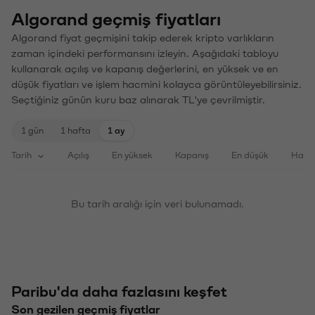
Algorand geçmiş fiyatları
Algorand fiyat geçmişini takip ederek kripto varlıkların
zaman içindeki performansını izleyin. Aşağıdaki tabloyu
kullanarak açılış ve kapanış değerlerini, en yüksek ve en
düşük fiyatları ve işlem hacmini kolayca görüntüleyebilirsiniz.
Seçtiğiniz günün kuru baz alınarak TL'ye çevrilmiştir.
1 gün
1 hafta
1 ay
Tarih
Açılış
En yüksek
Kapanış
En düşük
Haci
Bu tarih aralığı için veri bulunamadı.
Paribu'da daha fazlasını keşfet
Son gezilen geçmiş fiyatlar