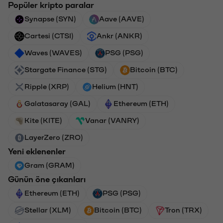
Popüler kripto paralar
Synapse (SYN)
Aave (AAVE)
Cartesi (CTSI)
Ankr (ANKR)
Waves (WAVES)
PSG (PSG)
Stargate Finance (STG)
Bitcoin (BTC)
Ripple (XRP)
Helium (HNT)
Galatasaray (GAL)
Ethereum (ETH)
Kite (KITE)
Vanar (VANRY)
LayerZero (ZRO)
Yeni eklenenler
Gram (GRAM)
Günün öne çıkanları
Ethereum (ETH)
PSG (PSG)
Stellar (XLM)
Bitcoin (BTC)
Tron (TRX)