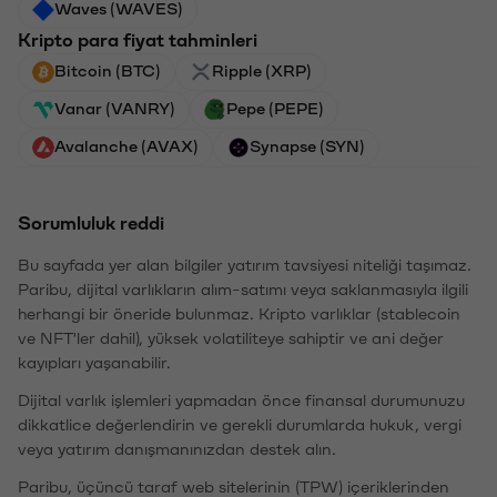
Waves (WAVES)
Kripto para fiyat tahminleri
Bitcoin (BTC)
Ripple (XRP)
Vanar (VANRY)
Pepe (PEPE)
Avalanche (AVAX)
Synapse (SYN)
Sorumluluk reddi
Bu sayfada yer alan bilgiler yatırım tavsiyesi niteliği taşımaz.
Paribu, dijital varlıkların alım-satımı veya saklanmasıyla ilgili
herhangi bir öneride bulunmaz. Kripto varlıklar (stablecoin
ve NFT'ler dahil), yüksek volatiliteye sahiptir ve ani değer
kayıpları yaşanabilir.
Dijital varlık işlemleri yapmadan önce finansal durumunuzu
dikkatlice değerlendirin ve gerekli durumlarda hukuk, vergi
veya yatırım danışmanınızdan destek alın.
Paribu, üçüncü taraf web sitelerinin (TPW) içeriklerinden