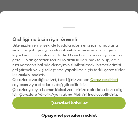
Gizliliğiniz bizim için önemli
Sitemizden en iyi şekilde faydalanabilmeniz için, amaçlarla
sınırlı ve gizliliğe uygun olacak şekilde çerezler aracılığıyla
kişisel verileriniz işlenmektedir. Bu web sitesinin çalışması için
gerekli olan çerezler zorunlu olarak kullanılmakta olup, açık
rıza vermeniz halinde deneyiminizi iyileştirmek, hizmetlerimizi
geliştirmek ve kişiselleştirme yapabilmek için farklı çerez türleri
kullanılabilecektir.
Çerezlerle verdiğiniz izni, istediğiniz zaman
Çerez tercihleri
sayfasını ziyaret ederek değiştirebilirsiniz.
Çerezler yoluyla işlenen kişisel verilerinize dair daha fazla bilgi
için Çerezlere Yönelik Aydınlatma Metni'ni inceleyebilirsiniz.
Çerezleri kabul et
Opsiyonel çerezleri reddet