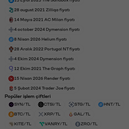
13 Eylül 2023 The Sandbox fiyatı
28 august 2021 Zilliqa fiyatı
14 Mayıs 2021 AC Milan fiyatı
4 october 2024 Dymension fiyatı
8 Nisan 2026 Helium fiyatı
28 Aralık 2022 Portugal NT fiyatı
4 Ekim 2024 Dymension fiyatı
12 Ekim 2021 The Graph fiyatı
15 Nisan 2026 Render fiyatı
5 Şubat 2024 Trader Joe fiyatı
Popüler işlem çiftleri
SYN/TL
CTSI/TL
STG/TL
HNT/TL
BTC/TL
XRP/TL
GAL/TL
KITE/TL
VANRY/TL
ZRO/TL