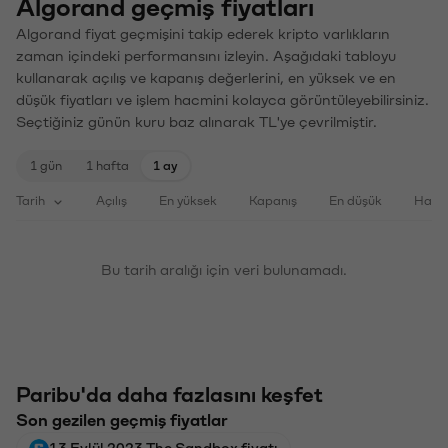
Algorand geçmiş fiyatları
Algorand fiyat geçmişini takip ederek kripto varlıkların
zaman içindeki performansını izleyin. Aşağıdaki tabloyu
kullanarak açılış ve kapanış değerlerini, en yüksek ve en
düşük fiyatları ve işlem hacmini kolayca görüntüleyebilirsiniz.
Seçtiğiniz günün kuru baz alınarak TL'ye çevrilmiştir.
1 gün
1 hafta
1 ay
Tarih
Açılış
En yüksek
Kapanış
En düşük
Haci
Bu tarih aralığı için veri bulunamadı.
Paribu'da daha fazlasını keşfet
Son gezilen geçmiş fiyatlar