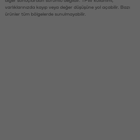
diğer sonuçlardan sorumlu değildir. TPW kullanımı,
varlıklarınızda kayıp veya değer düşüşüne yol açabilir. Bazı
ürünler tüm bölgelerde sunulmayabilir.