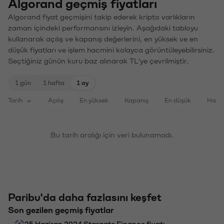
Algorand geçmiş fiyatları
Algorand fiyat geçmişini takip ederek kripto varlıkların
zaman içindeki performansını izleyin. Aşağıdaki tabloyu
kullanarak açılış ve kapanış değerlerini, en yüksek ve en
düşük fiyatları ve işlem hacmini kolayca görüntüleyebilirsiniz.
Seçtiğiniz günün kuru baz alınarak TL'ye çevrilmiştir.
1 gün
1 hafta
1 ay
Tarih
Açılış
En yüksek
Kapanış
En düşük
Haci
Bu tarih aralığı için veri bulunamadı.
Paribu'da daha fazlasını keşfet
Son gezilen geçmiş fiyatlar