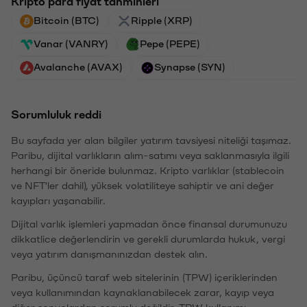
Kripto para fiyat tahminleri
Bitcoin (BTC)
Ripple (XRP)
Vanar (VANRY)
Pepe (PEPE)
Avalanche (AVAX)
Synapse (SYN)
Sorumluluk reddi
Bu sayfada yer alan bilgiler yatırım tavsiyesi niteliği taşımaz.
Paribu, dijital varlıkların alım-satımı veya saklanmasıyla ilgili
herhangi bir öneride bulunmaz. Kripto varlıklar (stablecoin
ve NFT'ler dahil), yüksek volatiliteye sahiptir ve ani değer
kayıpları yaşanabilir.
Dijital varlık işlemleri yapmadan önce finansal durumunuzu
dikkatlice değerlendirin ve gerekli durumlarda hukuk, vergi
veya yatırım danışmanınızdan destek alın.
Paribu, üçüncü taraf web sitelerinin (TPW) içeriklerinden
veya kullanımından kaynaklanabilecek zarar, kayıp veya