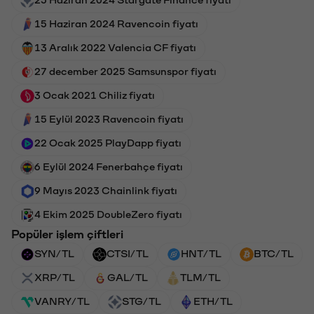
25 Haziran 2024 Stargate Finance fiyatı
15 Haziran 2024 Ravencoin fiyatı
13 Aralık 2022 Valencia CF fiyatı
27 december 2025 Samsunspor fiyatı
3 Ocak 2021 Chiliz fiyatı
15 Eylül 2023 Ravencoin fiyatı
22 Ocak 2025 PlayDapp fiyatı
6 Eylül 2024 Fenerbahçe fiyatı
9 Mayıs 2023 Chainlink fiyatı
4 Ekim 2025 DoubleZero fiyatı
Popüler işlem çiftleri
SYN/TL
CTSI/TL
HNT/TL
BTC/TL
XRP/TL
GAL/TL
TLM/TL
VANRY/TL
STG/TL
ETH/TL