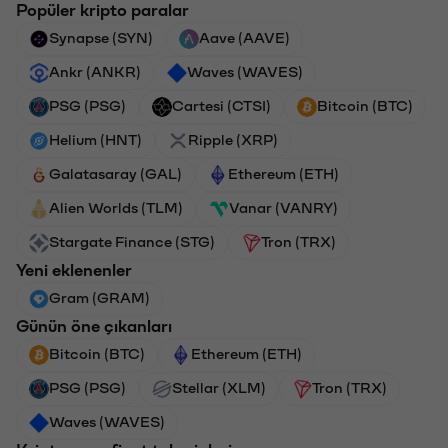
Popüler kripto paralar
Synapse (SYN)
Aave (AAVE)
Ankr (ANKR)
Waves (WAVES)
PSG (PSG)
Cartesi (CTSI)
Bitcoin (BTC)
Helium (HNT)
Ripple (XRP)
Galatasaray (GAL)
Ethereum (ETH)
Alien Worlds (TLM)
Vanar (VANRY)
Stargate Finance (STG)
Tron (TRX)
Yeni eklenenler
Gram (GRAM)
Günün öne çıkanları
Bitcoin (BTC)
Ethereum (ETH)
PSG (PSG)
Stellar (XLM)
Tron (TRX)
Waves (WAVES)