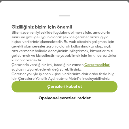
Gizliliğiniz bizim için önemli
Sitemizden en iyi şekilde faydalanabilmeniz için, amaçlarla
sınırlı ve gizliliğe uygun olacak şekilde çerezler aracılığıyla
kişisel verileriniz işlenmektedir. Bu web sitesinin çalışması için
gerekli olan çerezler zorunlu olarak kullanılmakta olup, açık
rıza vermeniz halinde deneyiminizi iyileştirmek, hizmetlerimizi
geliştirmek ve kişiselleştirme yapabilmek için farklı çerez türleri
kullanılabilecektir.
Çerezlerle verdiğiniz izni, istediğiniz zaman
Çerez tercihleri
sayfasını ziyaret ederek değiştirebilirsiniz.
Çerezler yoluyla işlenen kişisel verilerinize dair daha fazla bilgi
için Çerezlere Yönelik Aydınlatma Metni'ni inceleyebilirsiniz.
Çerezleri kabul et
Opsiyonel çerezleri reddet