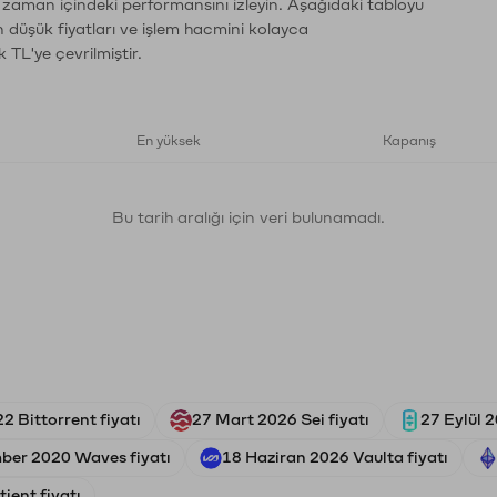
n zaman içindeki performansını izleyin. Aşağıdaki tabloyu
n düşük fiyatları ve işlem hacmini kolayca
 TL'ye çevrilmiştir.
En yüksek
Kapanış
Bu tarih aralığı için veri bulunamadı.
2 Bittorrent fiyatı
27 Mart 2026 Sei fiyatı
27 Eylül 2
ber 2020 Waves fiyatı
18 Haziran 2026 Vaulta fiyatı
ient fiyatı