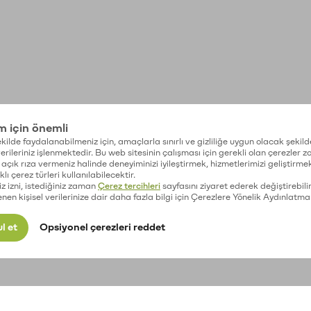
im için önemli
kilde faydalanabilmeniz için, amaçlarla sınırlı ve gizliliğe uygun olacak şekild
 verileriniz işlenmektedir. Bu web sitesinin çalışması için gerekli olan çerezler 
açık rıza vermeniz halinde deneyiminizi iyileştirmek, hizmetlerimizi geliştirmek
lı çerez türleri kullanılabilecektir.
iz izni, istediğiniz zaman
Çerez tercihleri
sayfasını ziyaret ederek değiştirebilir
enen kişisel verilerinize dair daha fazla bilgi için Çerezlere Yönelik Aydınlatma
l et
Opsiyonel çerezleri reddet