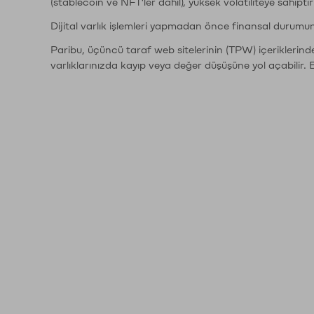
(stablecoin ve NFT'ler dahil), yüksek volatiliteye sahipti
Dijital varlık işlemleri yapmadan önce finansal durumu
Paribu, üçüncü taraf web sitelerinin (TPW) içeriklerin
varlıklarınızda kayıp veya değer düşüşüne yol açabilir. 