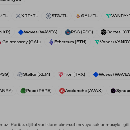
/TL
XRP/TL
STG/TL
GAL/TL
VANRY/
ANKR)
Waves (WAVES)
PSG (PSG)
Cartesi (CT
Galatasaray (GAL)
Ethereum (ETH)
Vanar (VANRY
PSG)
Stellar (XLM)
Tron (TRX)
Waves (WAVES
VANRY)
Pepe (PEPE)
Avalanche (AVAX)
Synaps
şımaz. Paribu, dijital varlıkların alım-satımı veya saklanmasıyla ilgi