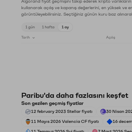
Algorand fiyat geçmişini takip ederek kripto varlıkları
kullanarak açılış ve kapanış değerlerini, en yüksek ve e
görüntüleyebilirsiniz. Seçtiğiniz günün kuru baz alınarak
1 gün
1 hafta
1 ay
Tarih
Açılış
Paribu'da daha fazlasını keşfet
Son gezilen geçmiş fiyatlar
12 february 2023 Stellar fiyatı
30 Nisan 202
11 Mayıs 2026 Valencia CF fiyatı
16 decem
11 Temmuz 2026 Sui fiyatı
7 Mart 2026 Sent