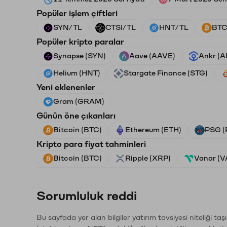
Popüler işlem çiftleri
SYN/TL
CTSI/TL
HNT/TL
BTC
Popüler kripto paralar
Synapse (SYN)
Aave (AAVE)
Ankr (
Helium (HNT)
Stargate Finance (STG)
Yeni eklenenler
Gram (GRAM)
Günün öne çıkanları
Bitcoin (BTC)
Ethereum (ETH)
PSG (
Kripto para fiyat tahminleri
Bitcoin (BTC)
Ripple (XRP)
Vanar (
Sorumluluk reddi
Bu sayfada yer alan bilgiler yatırım tavsiyesi niteliği ta