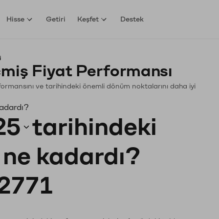
Hisse
Getiri
Keşfet
Destek
i
miş Fiyat Performansı
erformansını ve tarihindeki önemli dönüm noktalarını daha iyi
kadardı?
25
tarihindeki
ı ne kadardı?
2771