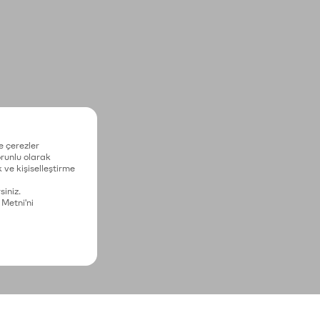
e çerezler
zorunlu olarak
 ve kişiselleştirme
siniz.
 Metni'ni