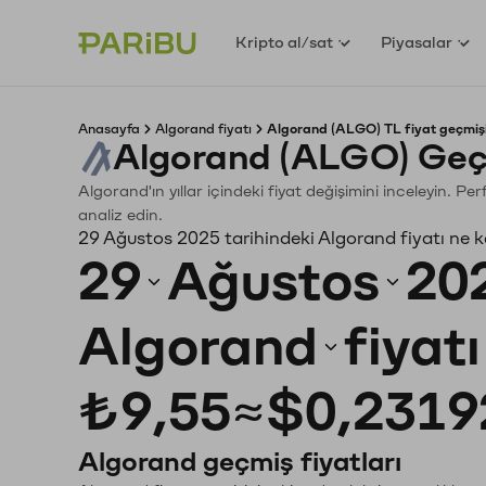
Kripto al/sat
Piyasalar
Anasayfa
Algorand fiyatı
Algorand (ALGO) TL fiyat geçmiş
Algorand (ALGO) Geç
Algorand'ın yıllar içindeki fiyat değişimini inceleyin. P
analiz edin.
29 Ağustos 2025 tarihindeki Algorand fiyatı ne 
29
Ağustos
20
Algorand
fiyat
₺9,55
≈
$0,2319
Algorand geçmiş fiyatları