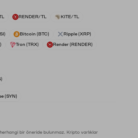
TL
RENDER/TL
KITE/TL
SI)
Bitcoin (BTC)
Ripple (XRP)
)
Tron (TRX)
Render (RENDER)
)
e (SYN)
li herhangi bir öneride bulunmaz. Kripto varlıklar