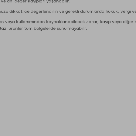
r ve ani değer kayıpları yaşanabilir.
nuzu dikkatlice değerlendirin ve gerekli durumlarda hukuk, vergi v
den veya kullanımından kaynaklanabilecek zarar, kayıp veya diğer 
Bazı ürünler tüm bölgelerde sunulmayabilir.