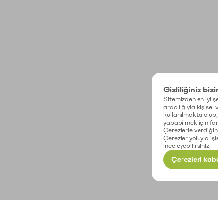
Gizliliğiniz biz
Sitemizden en iyi şe
aracılığıyla kişisel
kullanılmakta olup, 
yapabilmek için fark
Çerezlerle verdiğin
Çerezler yoluyla işl
inceleyebilirsiniz.
Çerezleri kabu