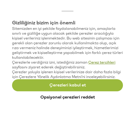
Gizliliğiniz bizim için önemli
Sitemizden en iyi şekilde faydalanabilmeniz için, amaçlarla
sınırlı ve gizliliğe uygun olacak şekilde çerezler aracılığıyla
kişisel verileriniz işlenmektedir. Bu web sitesinin çalışması için
gerekli olan çerezler zorunlu olarak kullanılmakta olup, açık
rıza vermeniz halinde deneyiminizi iyileştirmek, hizmetlerimizi
geliştirmek ve kişiselleştirme yapabilmek için farklı çerez türleri
kullanılabilecektir.
Çerezlerle verdiğiniz izni, istediğiniz zaman
Çerez tercihleri
sayfasını ziyaret ederek değiştirebilirsiniz.
Çerezler yoluyla işlenen kişisel verilerinize dair daha fazla bilgi
için Çerezlere Yönelik Aydınlatma Metni'ni inceleyebilirsiniz.
Çerezleri kabul et
Opsiyonel çerezleri reddet