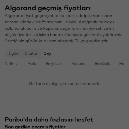
Algorand geçmiş fiyatları
Algorand fiyat geçmişini takip ederek kripto varlıkların
zaman içindeki performansını izleyin. Aşağıdaki tabloyu
kullanarak açılış ve kapanış değerlerini, en yüksek ve en
düşük fiyatları ve işlem hacmini kolayca görüntüleyebilirsiniz.
Seçtiğiniz günün kuru baz alınarak TL'ye çevrilmiştir.
1 gün
1 hafta
1 ay
Tarih
Açılış
En yüksek
Kapanış
En düşük
Haci
Bu tarih aralığı için veri bulunamadı.
Paribu'da daha fazlasını keşfet
Son gezilen geçmiş fiyatlar