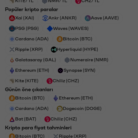
KITE/TL
NMR/TL
CHZ/TL
Popüler kripto paralar
Xai (XAI)
Ankr (ANKR)
Aave (AAVE)
PSG (PSG)
Waves (WAVES)
Cardano (ADA)
Bitcoin (BTC)
Ripple (XRP)
Hyperliquid (HYPE)
Galatasaray (GAL)
Numeraire (NMR)
Ethereum (ETH)
Synapse (SYN)
Kite (KITE)
Chiliz (CHZ)
Günün öne çıkanları
Bitcoin (BTC)
Ethereum (ETH)
Cardano (ADA)
Dogecoin (DOGE)
Bat (BAT)
Chiliz (CHZ)
Kripto para fiyat tahminleri
Bitcoin (BTC)
Ripple (XRP)