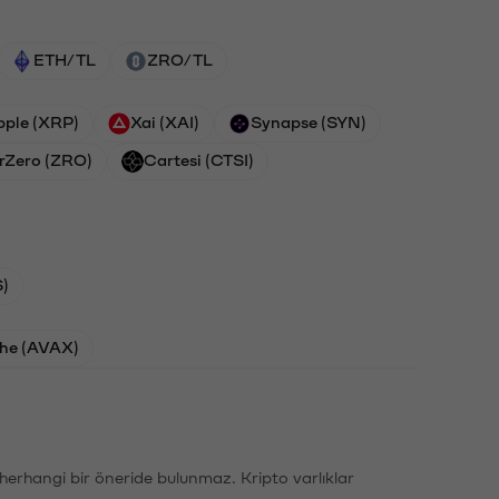
ETH/TL
ZRO/TL
pple (XRP)
Xai (XAI)
Synapse (SYN)
rZero (ZRO)
Cartesi (CTSI)
)
he (AVAX)
li herhangi bir öneride bulunmaz. Kripto varlıklar