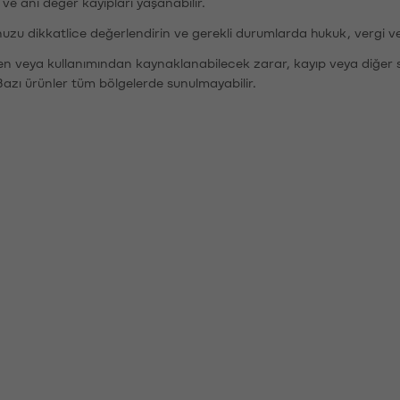
r ve ani değer kayıpları yaşanabilir.
nuzu dikkatlice değerlendirin ve gerekli durumlarda hukuk, vergi v
den veya kullanımından kaynaklanabilecek zarar, kayıp veya diğer 
Bazı ürünler tüm bölgelerde sunulmayabilir.