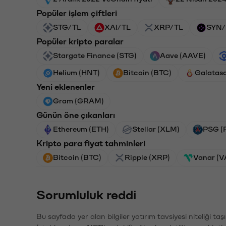
Popüler işlem çiftleri
STG/TL
XAI/TL
XRP/TL
SYN/
Popüler kripto paralar
Stargate Finance (STG)
Aave (AAVE)
Helium (HNT)
Bitcoin (BTC)
Galatas
Yeni eklenenler
Gram (GRAM)
Günün öne çıkanları
Ethereum (ETH)
Stellar (XLM)
PSG (
Kripto para fiyat tahminleri
Bitcoin (BTC)
Ripple (XRP)
Vanar (
Sorumluluk reddi
Bu sayfada yer alan bilgiler yatırım tavsiyesi niteliği ta