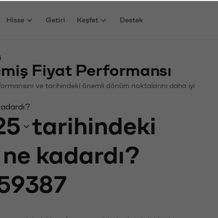
Hisse
Getiri
Keşfet
Destek
i
miş Fiyat Performansı
erformansını ve tarihindeki önemli dönüm noktalarını daha iyi
kadardı?
25
tarihindeki
ı ne kadardı?
59387