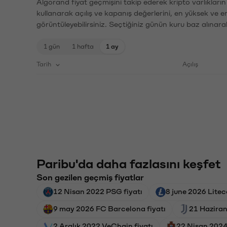
Algorand fiyat geçmişini takip ederek kripto varlıkları
kullanarak açılış ve kapanış değerlerini, en yüksek ve e
görüntüleyebilirsiniz. Seçtiğiniz günün kuru baz alınarak
1 gün
1 hafta
1 ay
Tarih
Açılış
Paribu'da daha fazlasını keşfet
Son gezilen geçmiş fiyatlar
12 Nisan 2022 PSG fiyatı
8 june 2026 Liteco
9 may 2026 FC Barcelona fiyatı
21 Haziran
2 Aralık 2022 VeChain fiyatı
22 Nisan 2024 