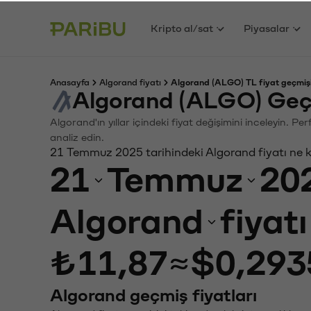
Kripto al/sat
Piyasalar
Anasayfa
Algorand fiyatı
Algorand (ALGO) TL fiyat geçmiş
Algorand (ALGO) Geç
Algorand'ın yıllar içindeki fiyat değişimini inceleyin. P
analiz edin.
21 Temmuz 2025 tarihindeki Algorand fiyatı ne 
21
Temmuz
20
Algorand
fiyat
₺11,87
≈
$0,293
Algorand geçmiş fiyatları