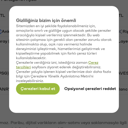
TL
HNT/TL
BTC/TL
GAL/TL
OXT/TL
Gizliliğiniz bizim için önemli
Sitemizden en iyi şekilde faydalanabilmeniz için,
amaçlarla sınırlı ve gizliliğe uygun olacak şekilde çerezler
Ankr (ANKR)
Waves (WAVES)
PSG (PSG)
Ri
aracılığıyla kişisel verileriniz işlenmektedir. Bu web
sitesinin çalışması için gerekli olan çerezler zorunlu olarak
aray (GAL)
Ethereum (ETH)
Orchid (OXT)
Laye
kullanılmakta olup, açık rıza vermeniz halinde
deneyiminizi iyileştirmek, hizmetlerimizi geliştirmek ve
kişiselleştirme yapabilmek için farklı çerez türleri
kullanılabilecektir.
Çerezlerle verdiğiniz izni, istediğiniz zaman
Çerez
tercihleri
sayfasını ziyaret ederek değiştirebilirsiniz.
Çerezler yoluyla işlenen kişisel verilerinize dair daha fazla
PSG)
Bitcoin (BTC)
Tron (TRX)
Waves (WAVES
bilgi için Çerezlere Yönelik Aydınlatma Metni'ni
inceleyebilirsiniz.
Çerezleri kabul et
Opsiyonel çerezleri reddet
VANRY)
Bonk (BONK)
Ethereum (ETH)
Avalanc
şımaz. Paribu, dijital varlıkların alım-satımı veya saklanmasıyla ilgi