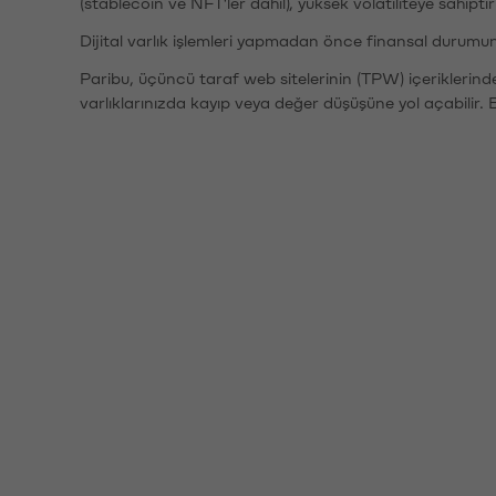
(stablecoin ve NFT'ler dahil), yüksek volatiliteye sahipti
Dijital varlık işlemleri yapmadan önce finansal durumu
Paribu, üçüncü taraf web sitelerinin (TPW) içeriklerin
varlıklarınızda kayıp veya değer düşüşüne yol açabilir. 