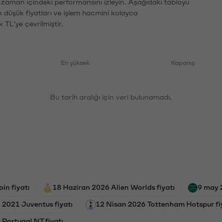
n zaman içindeki performansını izleyin. Aşağıdaki tabloyu
n düşük fiyatları ve işlem hacmini kolayca
 TL'ye çevrilmiştir.
En yüksek
Kapanış
Bu tarih aralığı için veri bulunamadı.
in fiyatı
18 Haziran 2026 Alien Worlds fiyatı
9 may 
 2021 Juventus fiyatı
12 Nisan 2026 Tottenham Hotspur fi
Portugal NT fiyatı