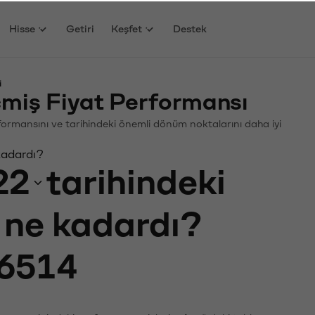
Hisse
Getiri
Keşfet
Destek
i
miş Fiyat Performansı
erformansını ve tarihindeki önemli dönüm noktalarını daha iyi
kadardı?
22
tarihindeki
ı ne kadardı?
6514