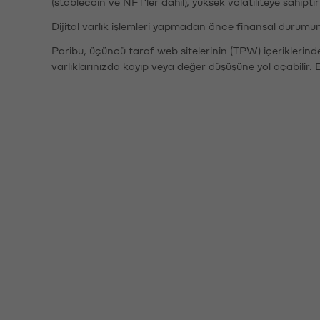
(stablecoin ve NFT'ler dahil), yüksek volatiliteye sahipti
Dijital varlık işlemleri yapmadan önce finansal durumu
Paribu, üçüncü taraf web sitelerinin (TPW) içeriklerin
varlıklarınızda kayıp veya değer düşüşüne yol açabilir. 