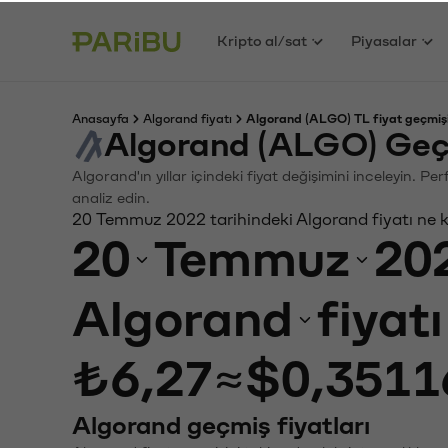
Kripto al/sat
Piyasalar
Anasayfa
Algorand fiyatı
Algorand (ALGO) TL fiyat geçmiş
Algorand (ALGO) Geç
Algorand'ın yıllar içindeki fiyat değişimini inceleyin. P
analiz edin.
20 Temmuz 2022 tarihindeki Algorand fiyatı ne 
20
Temmuz
20
Algorand
fiyat
₺6,27
≈
$0,3511
Algorand geçmiş fiyatları