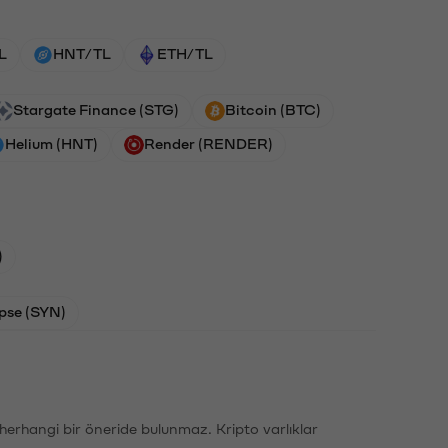
L
HNT/TL
ETH/TL
Stargate Finance (STG)
Bitcoin (BTC)
Helium (HNT)
Render (RENDER)
)
pse (SYN)
li herhangi bir öneride bulunmaz. Kripto varlıklar