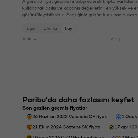
Algorand fiyat geçmişini takip ederek kripto varlıkları
kullanarak açılış ve kapanış değerlerini, en yüksek ve e
görüntüleyebilirsiniz. Seçtiğiniz günün kuru baz alınarak
1 gün
1 hafta
1 ay
Tarih
Açılış
Paribu'da daha fazlasını keşfet
Son gezilen geçmiş fiyatlar
26 Haziran 2022 Valencia CF fiyatı
1 Ocak 
21 Ekim 2024 Göztepe SK fiyatı
17 april 20
10 may 2026 CoW Protocol fiyatı
12 Mart 