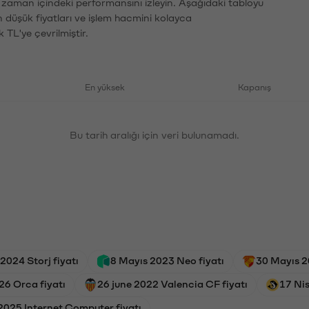
n zaman içindeki performansını izleyin. Aşağıdaki tabloyu
n düşük fiyatları ve işlem hacmini kolayca
 TL'ye çevrilmiştir.
En yüksek
Kapanış
Bu tarih aralığı için veri bulunamadı.
2024 Storj fiyatı
8 Mayıs 2023 Neo fiyatı
30 Mayıs 2
26 Orca fiyatı
26 june 2022 Valencia CF fiyatı
17 Ni
2025 Internet Computer fiyatı