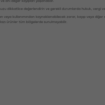
r ve ani değer kayıpları yaşanabilir.
nuzu dikkatlice değerlendirin ve gerekli durumlarda hukuk, vergi v
den veya kullanımından kaynaklanabilecek zarar, kayıp veya diğer 
Bazı ürünler tüm bölgelerde sunulmayabilir.