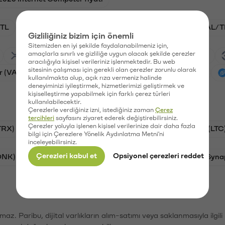
TL
ADA/TL
BTC/TL
VANRY/TL
GAL/T
Gizliliğiniz bizim için önemli
Sitemizden en iyi şekilde faydalanabilmeniz için,
amaçlarla sınırlı ve gizliliğe uygun olacak şekilde çerezler
Ripple (XRP)
Waves (WAVES)
PSG (PSG)
aracılığıyla kişisel verileriniz işlenmektedir. Bu web
sitesinin çalışması için gerekli olan çerezler zorunlu olarak
r (VANRY)
Galatasaray (GAL)
Ethereum (ETH)
kullanılmakta olup, açık rıza vermeniz halinde
deneyiminizi iyileştirmek, hizmetlerimizi geliştirmek ve
kişiselleştirme yapabilmek için farklı çerez türleri
kullanılabilecektir.
Çerezlerle verdiğiniz izni, istediğiniz zaman
Çerez
tercihleri
sayfasını ziyaret ederek değiştirebilirsiniz.
Çerezler yoluyla işlenen kişisel verilerinize dair daha fazla
TRX)
Bitcoin (BTC)
Ripple (XRP)
Litecoin (LTC
bilgi için Çerezlere Yönelik Aydınlatma Metni'ni
inceleyebilirsiniz.
Çerezleri kabul et
Opsiyonel çerezleri reddet
ONK)
Ethereum (ETH)
Avalanche (AVAX)
Syna
şımaz. Paribu, dijital varlıkların alım-satımı veya saklanmasıyla ilgi