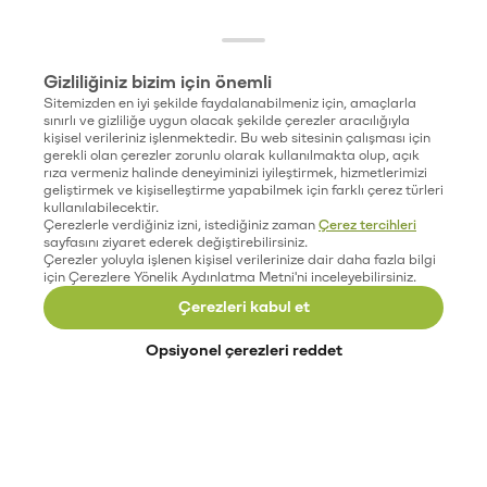
Gizliliğiniz bizim için önemli
Sitemizden en iyi şekilde faydalanabilmeniz için, amaçlarla
sınırlı ve gizliliğe uygun olacak şekilde çerezler aracılığıyla
kişisel verileriniz işlenmektedir. Bu web sitesinin çalışması için
gerekli olan çerezler zorunlu olarak kullanılmakta olup, açık
rıza vermeniz halinde deneyiminizi iyileştirmek, hizmetlerimizi
geliştirmek ve kişiselleştirme yapabilmek için farklı çerez türleri
kullanılabilecektir.
Çerezlerle verdiğiniz izni, istediğiniz zaman
Çerez tercihleri
sayfasını ziyaret ederek değiştirebilirsiniz.
Çerezler yoluyla işlenen kişisel verilerinize dair daha fazla bilgi
için Çerezlere Yönelik Aydınlatma Metni'ni inceleyebilirsiniz.
Çerezleri kabul et
Opsiyonel çerezleri reddet