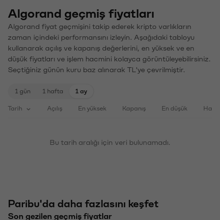
Algorand geçmiş fiyatları
Algorand fiyat geçmişini takip ederek kripto varlıkların
zaman içindeki performansını izleyin. Aşağıdaki tabloyu
kullanarak açılış ve kapanış değerlerini, en yüksek ve en
düşük fiyatları ve işlem hacmini kolayca görüntüleyebilirsiniz.
Seçtiğiniz günün kuru baz alınarak TL'ye çevrilmiştir.
1 gün
1 hafta
1 ay
Tarih
Açılış
En yüksek
Kapanış
En düşük
Haci
Bu tarih aralığı için veri bulunamadı.
Paribu'da daha fazlasını keşfet
Son gezilen geçmiş fiyatlar