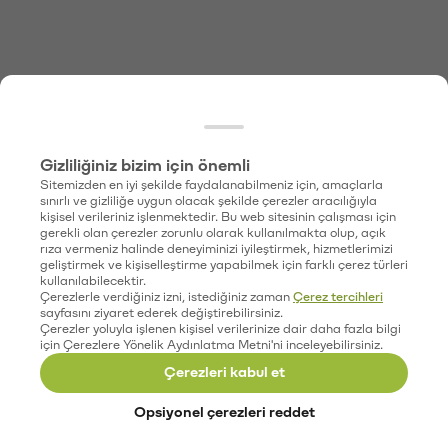
Gizliliğiniz bizim için önemli
Sitemizden en iyi şekilde faydalanabilmeniz için, amaçlarla
sınırlı ve gizliliğe uygun olacak şekilde çerezler aracılığıyla
kişisel verileriniz işlenmektedir. Bu web sitesinin çalışması için
gerekli olan çerezler zorunlu olarak kullanılmakta olup, açık
rıza vermeniz halinde deneyiminizi iyileştirmek, hizmetlerimizi
geliştirmek ve kişiselleştirme yapabilmek için farklı çerez türleri
kullanılabilecektir.
Çerezlerle verdiğiniz izni, istediğiniz zaman
Çerez tercihleri
sayfasını ziyaret ederek değiştirebilirsiniz.
Çerezler yoluyla işlenen kişisel verilerinize dair daha fazla bilgi
için Çerezlere Yönelik Aydınlatma Metni'ni inceleyebilirsiniz.
Çerezleri kabul et
Opsiyonel çerezleri reddet