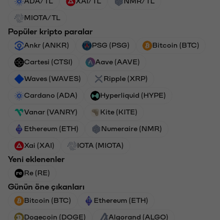
ADA/TL
XAI/TL
NMR/TL
MIOTA/TL
Popüler kripto paralar
Ankr (ANKR)
PSG (PSG)
Bitcoin (BTC)
Cartesi (CTSI)
Aave (AAVE)
Waves (WAVES)
Ripple (XRP)
Cardano (ADA)
Hyperliquid (HYPE)
Vanar (VANRY)
Kite (KITE)
Ethereum (ETH)
Numeraire (NMR)
Xai (XAI)
IOTA (MIOTA)
Yeni eklenenler
Re (RE)
Günün öne çıkanları
Bitcoin (BTC)
Ethereum (ETH)
Dogecoin (DOGE)
Algorand (ALGO)