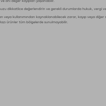
r ve ani değer kayıpları yaşanabilir.
nuzu dikkatlice değerlendirin ve gerekli durumlarda hukuk, vergi v
den veya kullanımından kaynaklanabilecek zarar, kayıp veya diğer 
Bazı ürünler tüm bölgelerde sunulmayabilir.