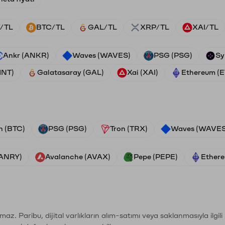
/TL
BTC/TL
GAL/TL
XRP/TL
XAI/TL
Ankr (ANKR)
Waves (WAVES)
PSG (PSG)
Sy
HNT)
Galatasaray (GAL)
Xai (XAI)
Ethereum (
n (BTC)
PSG (PSG)
Tron (TRX)
Waves (WAVES
VANRY)
Avalanche (AVAX)
Pepe (PEPE)
Ethere
şımaz. Paribu, dijital varlıkların alım-satımı veya saklanmasıyla ilgi