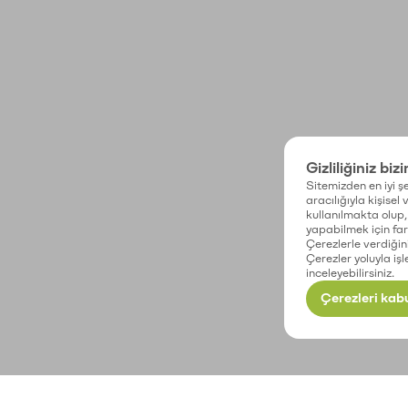
Gizliliğiniz biz
Sitemizden en iyi şe
aracılığıyla kişisel
kullanılmakta olup, 
yapabilmek için fark
Çerezlerle verdiğin
Çerezler yoluyla işl
inceleyebilirsiniz.
Çerezleri kabu