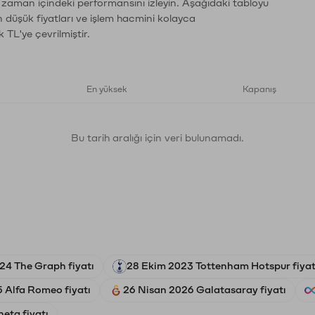
n zaman içindeki performansını izleyin. Aşağıdaki tabloyu
n düşük fiyatları ve işlem hacmini kolayca
 TL'ye çevrilmiştir.
En yüksek
Kapanış
Bu tarih aralığı için veri bulunamadı.
24 The Graph fiyatı
28 Ekim 2023 Tottenham Hotspur fiyat
 Alfa Romeo fiyatı
26 Nisan 2026 Galatasaray fiyatı
eta fiyatı