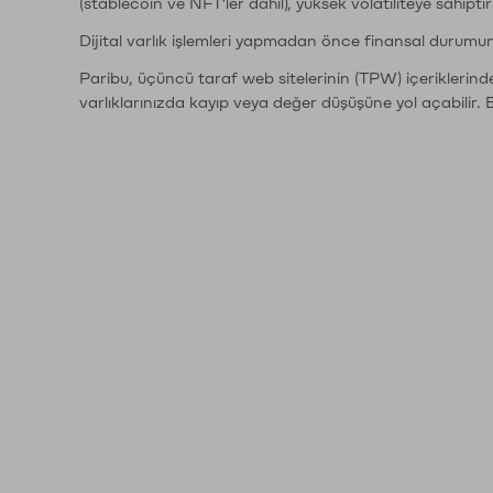
(stablecoin ve NFT'ler dahil), yüksek volatiliteye sahipti
Dijital varlık işlemleri yapmadan önce finansal durumu
Paribu, üçüncü taraf web sitelerinin (TPW) içeriklerin
varlıklarınızda kayıp veya değer düşüşüne yol açabilir. 