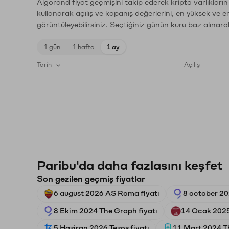
Algorand fiyat geçmişini takip ederek kripto varlıkları
kullanarak açılış ve kapanış değerlerini, en yüksek ve e
görüntüleyebilirsiniz. Seçtiğiniz günün kuru baz alınarak
1 gün
1 hafta
1 ay
Tarih
Açılış
Paribu'da daha fazlasını keşfet
Son gezilen geçmiş fiyatlar
6 august 2026 AS Roma fiyatı
8 october 20
8 Ekim 2024 The Graph fiyatı
14 Ocak 2025
5 Haziran 2026 Tezos fiyatı
11 Mart 2024 Th