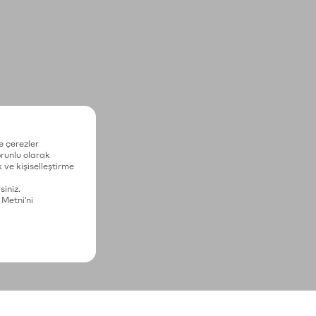
e çerezler
zorunlu olarak
 ve kişiselleştirme
siniz.
 Metni'ni