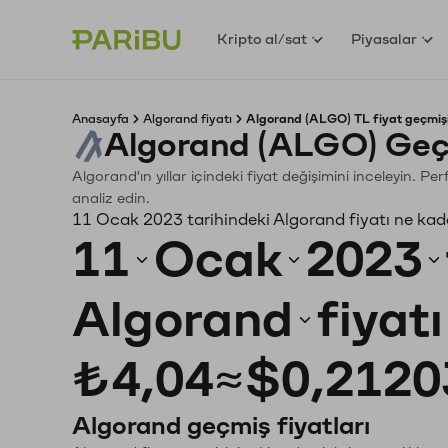
Kripto al/sat
Piyasalar
Anasayfa
Algorand fiyatı
Algorand (ALGO) TL fiyat geçmiş
Algorand (ALGO) Geç
Algorand'ın yıllar içindeki fiyat değişimini inceleyin. P
analiz edin.
11 Ocak 2023 tarihindeki Algorand fiyatı ne kad
11
Ocak
2023
Algorand
fiyat
₺4,04
≈
$0,2120
Algorand geçmiş fiyatları