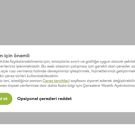
im için önemli
kilde faydalanabilmeniz için, amaçlarla sınırlı ve gizliliğe uygun olacak şekild
 verileriniz işlenmektedir. Bu web sitesinin çalışması için gerekli olan çerezler 
açık rıza vermeniz halinde deneyiminizi iyileştirmek, hizmetlerimizi geliştirmek
lı çerez türleri kullanılabilecektir.
iz izni, istediğiniz zaman
Çerez tercihleri
sayfasını ziyaret ederek değiştirebilir
enen kişisel verilerinize dair daha fazla bilgi için Çerezlere Yönelik Aydınlatma
l et
Opsiyonel çerezleri reddet