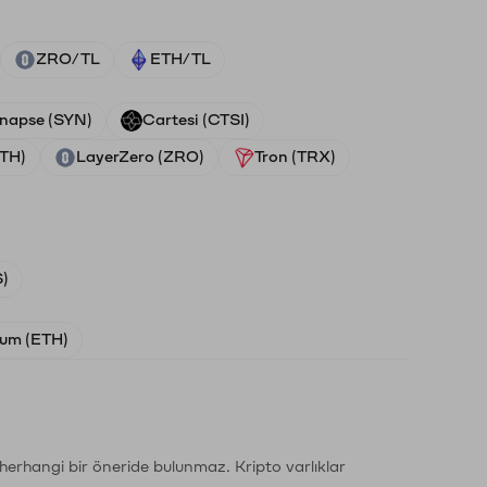
ZRO/TL
ETH/TL
napse (SYN)
Cartesi (CTSI)
ETH)
LayerZero (ZRO)
Tron (TRX)
)
um (ETH)
li herhangi bir öneride bulunmaz. Kripto varlıklar