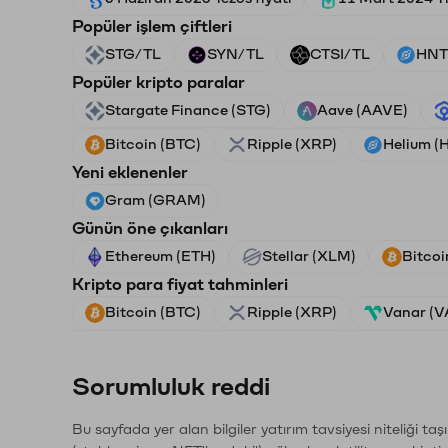
Popüler işlem çiftleri
STG/TL
SYN/TL
CTSI/TL
HNT
Popüler kripto paralar
Stargate Finance (STG)
Aave (AAVE)
Bitcoin (BTC)
Ripple (XRP)
Helium (
Yeni eklenenler
Gram (GRAM)
Günün öne çıkanları
Ethereum (ETH)
Stellar (XLM)
Bitcoi
Kripto para fiyat tahminleri
Bitcoin (BTC)
Ripple (XRP)
Vanar (
Sorumluluk reddi
Bu sayfada yer alan bilgiler yatırım tavsiyesi niteliği ta