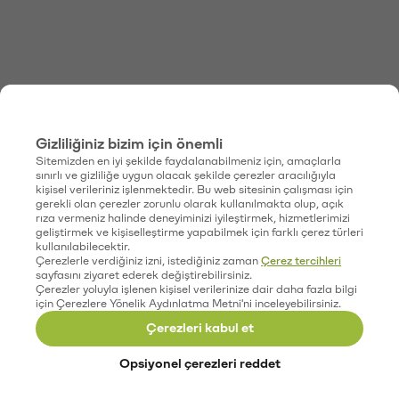
Gizliliğiniz bizim için önemli
Sitemizden en iyi şekilde faydalanabilmeniz için, amaçlarla
sınırlı ve gizliliğe uygun olacak şekilde çerezler aracılığıyla
kişisel verileriniz işlenmektedir. Bu web sitesinin çalışması için
gerekli olan çerezler zorunlu olarak kullanılmakta olup, açık
rıza vermeniz halinde deneyiminizi iyileştirmek, hizmetlerimizi
geliştirmek ve kişiselleştirme yapabilmek için farklı çerez türleri
kullanılabilecektir.
Çerezlerle verdiğiniz izni, istediğiniz zaman
Çerez tercihleri
sayfasını ziyaret ederek değiştirebilirsiniz.
Çerezler yoluyla işlenen kişisel verilerinize dair daha fazla bilgi
için Çerezlere Yönelik Aydınlatma Metni'ni inceleyebilirsiniz.
Çerezleri kabul et
Opsiyonel çerezleri reddet