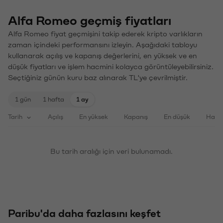
Alfa Romeo geçmiş fiyatları
Alfa Romeo fiyat geçmişini takip ederek kripto varlıkların
zaman içindeki performansını izleyin. Aşağıdaki tabloyu
kullanarak açılış ve kapanış değerlerini, en yüksek ve en
düşük fiyatları ve işlem hacmini kolayca görüntüleyebilirsiniz.
Seçtiğiniz günün kuru baz alınarak TL'ye çevrilmiştir.
1 gün
1 hafta
1 ay
Tarih
Açılış
En yüksek
Kapanış
En düşük
Haci
Bu tarih aralığı için veri bulunamadı.
Paribu'da daha fazlasını keşfet