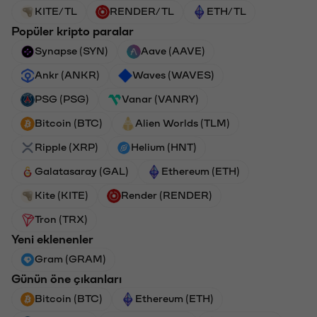
KITE/TL
RENDER/TL
ETH/TL
Popüler kripto paralar
Synapse (SYN)
Aave (AAVE)
Ankr (ANKR)
Waves (WAVES)
PSG (PSG)
Vanar (VANRY)
Bitcoin (BTC)
Alien Worlds (TLM)
Ripple (XRP)
Helium (HNT)
Galatasaray (GAL)
Ethereum (ETH)
Kite (KITE)
Render (RENDER)
Tron (TRX)
Yeni eklenenler
Gram (GRAM)
Günün öne çıkanları
Bitcoin (BTC)
Ethereum (ETH)