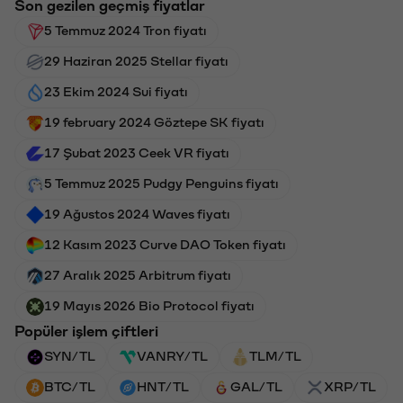
Son gezilen geçmiş fiyatlar
5 Temmuz 2024 Tron fiyatı
29 Haziran 2025 Stellar fiyatı
23 Ekim 2024 Sui fiyatı
19 february 2024 Göztepe SK fiyatı
17 Şubat 2023 Ceek VR fiyatı
5 Temmuz 2025 Pudgy Penguins fiyatı
19 Ağustos 2024 Waves fiyatı
12 Kasım 2023 Curve DAO Token fiyatı
27 Aralık 2025 Arbitrum fiyatı
19 Mayıs 2026 Bio Protocol fiyatı
Popüler işlem çiftleri
SYN/TL
VANRY/TL
TLM/TL
BTC/TL
HNT/TL
GAL/TL
XRP/TL