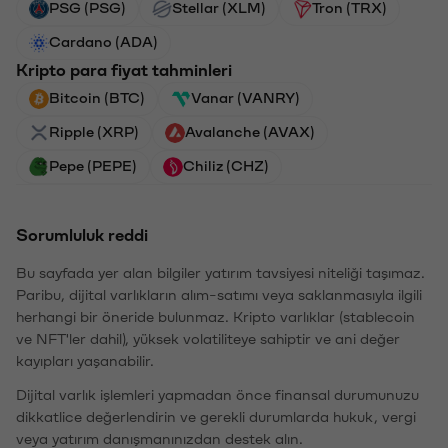
PSG (PSG)
Stellar (XLM)
Tron (TRX)
Cardano (ADA)
Kripto para fiyat tahminleri
Bitcoin (BTC)
Vanar (VANRY)
Ripple (XRP)
Avalanche (AVAX)
Pepe (PEPE)
Chiliz (CHZ)
Sorumluluk reddi
Bu sayfada yer alan bilgiler yatırım tavsiyesi niteliği taşımaz.
Paribu, dijital varlıkların alım-satımı veya saklanmasıyla ilgili
herhangi bir öneride bulunmaz. Kripto varlıklar (stablecoin
ve NFT'ler dahil), yüksek volatiliteye sahiptir ve ani değer
kayıpları yaşanabilir.
Dijital varlık işlemleri yapmadan önce finansal durumunuzu
dikkatlice değerlendirin ve gerekli durumlarda hukuk, vergi
veya yatırım danışmanınızdan destek alın.