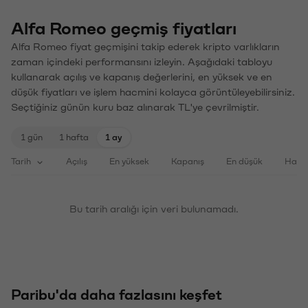
Alfa Romeo geçmiş fiyatları
Alfa Romeo fiyat geçmişini takip ederek kripto varlıkların
zaman içindeki performansını izleyin. Aşağıdaki tabloyu
kullanarak açılış ve kapanış değerlerini, en yüksek ve en
düşük fiyatları ve işlem hacmini kolayca görüntüleyebilirsiniz.
Seçtiğiniz günün kuru baz alınarak TL'ye çevrilmiştir.
1 gün
1 hafta
1 ay
Tarih
Açılış
En yüksek
Kapanış
En düşük
Haci
Bu tarih aralığı için veri bulunamadı.
Paribu'da daha fazlasını keşfet