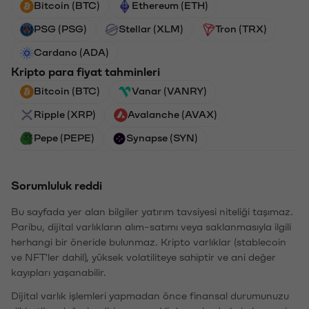
Bitcoin (BTC)
Ethereum (ETH)
PSG (PSG)
Stellar (XLM)
Tron (TRX)
Cardano (ADA)
Kripto para fiyat tahminleri
Bitcoin (BTC)
Vanar (VANRY)
Ripple (XRP)
Avalanche (AVAX)
Pepe (PEPE)
Synapse (SYN)
Sorumluluk reddi
Bu sayfada yer alan bilgiler yatırım tavsiyesi niteliği taşımaz.
Paribu, dijital varlıkların alım-satımı veya saklanmasıyla ilgili
herhangi bir öneride bulunmaz. Kripto varlıklar (stablecoin
ve NFT'ler dahil), yüksek volatiliteye sahiptir ve ani değer
kayıpları yaşanabilir.
Dijital varlık işlemleri yapmadan önce finansal durumunuzu