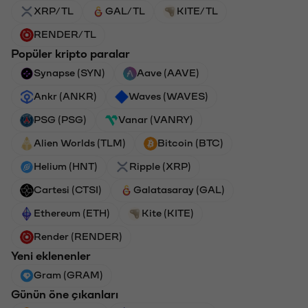
XRP/TL
GAL/TL
KITE/TL
RENDER/TL
Popüler kripto paralar
Synapse (SYN)
Aave (AAVE)
Ankr (ANKR)
Waves (WAVES)
PSG (PSG)
Vanar (VANRY)
Alien Worlds (TLM)
Bitcoin (BTC)
Helium (HNT)
Ripple (XRP)
Cartesi (CTSI)
Galatasaray (GAL)
Ethereum (ETH)
Kite (KITE)
Render (RENDER)
Yeni eklenenler
Gram (GRAM)
Günün öne çıkanları