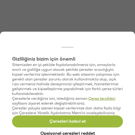
Gizliliğiniz bizim için önemli
Sitemizden en iyi şekilde faydalanabilmeniz için, amaçlarla
sınırlı ve gizliliğe uygun olacak şekilde çerezler aracılığıyla
kişisel verileriniz işlenmektedir. Bu web sitesinin çalışması için
gerekli olan çerezler zorunlu olarak kullanılmakta olup, açık
rıza vermeniz halinde deneyiminizi iyileştirmek, hizmetlerimizi
geliştirmek ve kişiselleştirme yapabilmek için farklı çerez türleri
kullanılabilecektir.
Çerezlerle verdiğiniz izni, istediğiniz zaman
Çerez tercihleri
sayfasını ziyaret ederek değiştirebilirsiniz.
Çerezler yoluyla işlenen kişisel verilerinize dair daha fazla bilgi
için Çerezlere Yönelik Aydınlatma Metni'ni inceleyebilirsiniz.
Çerezleri kabul et
Opsiyonel çerezleri reddet