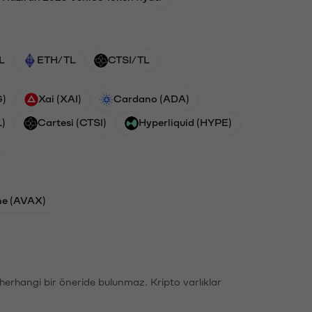
L
ETH/TL
CTSI/TL
G)
Xai (XAI)
Cardano (ADA)
L)
Cartesi (CTSI)
Hyperliquid (HYPE)
he (AVAX)
li herhangi bir öneride bulunmaz. Kripto varlıklar