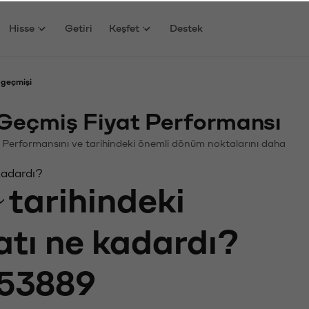
Hisse
Getiri
Keşfet
Destek
 geçmişi
eçmiş Fiyat Performansı
in. Performansını ve tarihindeki önemli dönüm noktalarını daha
kadardı?
tarihindeki
atı ne kadardı?
53889