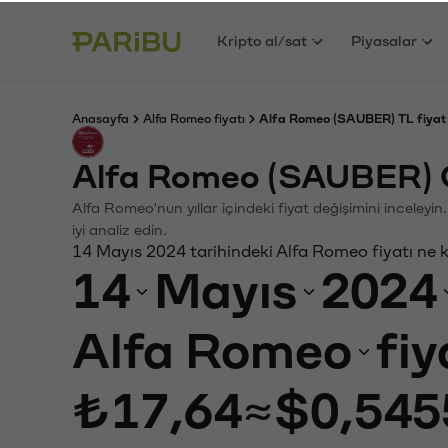
Kripto al/sat
Piyasalar
Anasayfa
Alfa Romeo fiyatı
Alfa Romeo (SAUBER) TL fiyat
Alfa Romeo (SAUBER) G
Alfa Romeo'nun yıllar içindeki fiyat değişimini inceley
iyi analiz edin.
14 Mayıs 2024 tarihindeki Alfa Romeo fiyatı ne 
14
Mayıs
2024
Alfa Romeo
fiy
₺17,64
≈
$0,545