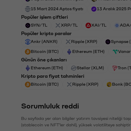
15 Mart 2024 Aptos fiyatı
13 Aralık 2025 P
Popüler işlem çiftleri
SYN/TL
XRP/TL
XAI/TL
ADA
Popüler kripto paralar
Ankr (ANKR)
Ripple (XRP)
Synapse 
Bitcoin (BTC)
Ethereum (ETH)
Vanar
Günün öne çıkanları
Ethereum (ETH)
Stellar (XLM)
Tron (
Kripto para fiyat tahminleri
Bitcoin (BTC)
Ripple (XRP)
Bonk (B
Sorumluluk reddi
Bu sayfada yer alan bilgiler yatırım tavsiyesi niteliği ta
(stablecoin ve NFT'ler dahil), yüksek volatiliteye sahipti