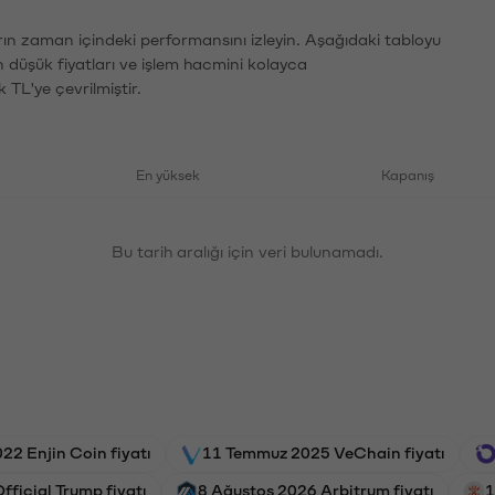
rın zaman içindeki performansını izleyin. Aşağıdaki tabloyu
n düşük fiyatları ve işlem hacmini kolayca
 TL'ye çevrilmiştir.
En yüksek
Kapanış
Bu tarih aralığı için veri bulunamadı.
22 Enjin Coin fiyatı
11 Temmuz 2025 VeChain fiyatı
fficial Trump fiyatı
8 Ağustos 2026 Arbitrum fiyatı
1