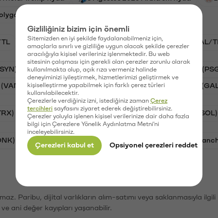
olygon fiyatı
Gizliliğiniz bizim için önemli
Sitemizden en iyi şekilde faydalanabilmeniz için,
/TL
BTC/TL
VANRY/TL
STG/TL
GAL/T
amaçlarla sınırlı ve gizliliğe uygun olacak şekilde çerezler
aracılığıyla kişisel verileriniz işlenmektedir. Bu web
sitesinin çalışması için gerekli olan çerezler zorunlu olarak
(SYN)
Aave (AAVE)
Waves (WAVES)
PSG (PS
kullanılmakta olup, açık rıza vermeniz halinde
deneyiminizi iyileştirmek, hizmetlerimizi geliştirmek ve
 (VANRY)
kişiselleştirme yapabilmek için farklı çerez türleri
Stargate Finance (STG)
Galatasaray (GA
kullanılabilecektir.
Çerezlerle verdiğiniz izni, istediğiniz zaman
Çerez
tercihleri
sayfasını ziyaret ederek değiştirebilirsiniz.
TRX)
Bitcoin (BTC)
Ripple (XRP)
Solana (SOL)
Çerezler yoluyla işlenen kişisel verilerinize dair daha fazla
bilgi için Çerezlere Yönelik Aydınlatma Metni'ni
inceleyebilirsiniz.
ONK)
Ethereum (ETH)
Synapse (SYN)
Avalanc
Çerezleri kabul et
Opsiyonel çerezleri reddet
şımaz. Paribu, dijital varlıkların alım-satımı veya saklanmasıyla ilgi
r ve ani değer kayıpları yaşanabilir.