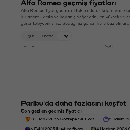
Alfa Romeo geçmiş fiyatları
Alfa Romeo fiyat geçmişini takip ederek kripto varlıkla
kullanarak açılış ve kapanış değerlerini, en yüksek ve e
görüntüleyebilirsiniz. Seçtiğiniz günün kuru baz alınarak
1 gün
1 hafta
1 ay
Tarih
Açılış
Paribu'da daha fazlasını keşfet
Son gezilen geçmiş fiyatlar
18 Ocak 2025 Göztepe SK fiyatı
8 Kasım 20
6 Eylül 2025 Illuvium fiyatı
4 Haziran 2026 O