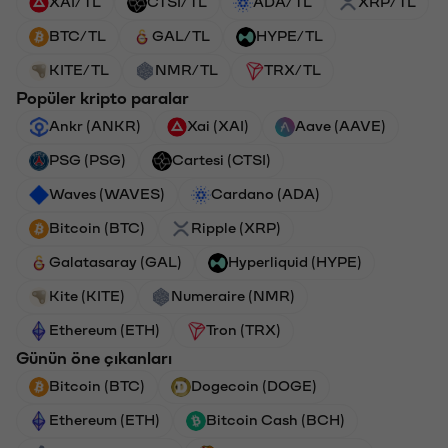
XAI/TL
CTSI/TL
ADA/TL
XRP/TL
BTC/TL
GAL/TL
HYPE/TL
KITE/TL
NMR/TL
TRX/TL
Popüler kripto paralar
Ankr (ANKR)
Xai (XAI)
Aave (AAVE)
PSG (PSG)
Cartesi (CTSI)
Waves (WAVES)
Cardano (ADA)
Bitcoin (BTC)
Ripple (XRP)
Galatasaray (GAL)
Hyperliquid (HYPE)
Kite (KITE)
Numeraire (NMR)
Ethereum (ETH)
Tron (TRX)
Günün öne çıkanları
Bitcoin (BTC)
Dogecoin (DOGE)
Ethereum (ETH)
Bitcoin Cash (BCH)