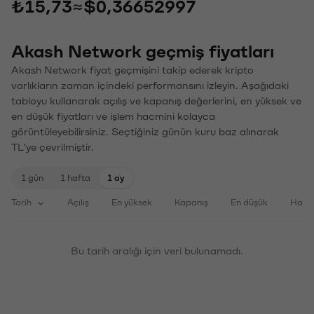
₺15,73
≈
$0,36652997
Akash Network geçmiş fiyatları
Akash Network fiyat geçmişini takip ederek kripto
varlıkların zaman içindeki performansını izleyin. Aşağıdaki
tabloyu kullanarak açılış ve kapanış değerlerini, en yüksek ve
en düşük fiyatları ve işlem hacmini kolayca
görüntüleyebilirsiniz. Seçtiğiniz günün kuru baz alınarak
TL'ye çevrilmiştir.
1 gün
1 hafta
1 ay
Tarih
Açılış
En yüksek
Kapanış
En düşük
Haci
Bu tarih aralığı için veri bulunamadı.