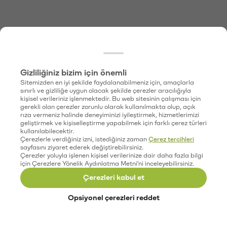
Gizliliğiniz bizim için önemli
Sitemizden en iyi şekilde faydalanabilmeniz için, amaçlarla
sınırlı ve gizliliğe uygun olacak şekilde çerezler aracılığıyla
kişisel verileriniz işlenmektedir. Bu web sitesinin çalışması için
gerekli olan çerezler zorunlu olarak kullanılmakta olup, açık
rıza vermeniz halinde deneyiminizi iyileştirmek, hizmetlerimizi
geliştirmek ve kişiselleştirme yapabilmek için farklı çerez türleri
kullanılabilecektir.
Çerezlerle verdiğiniz izni, istediğiniz zaman
Çerez tercihleri
sayfasını ziyaret ederek değiştirebilirsiniz.
Çerezler yoluyla işlenen kişisel verilerinize dair daha fazla bilgi
için Çerezlere Yönelik Aydınlatma Metni'ni inceleyebilirsiniz.
Çerezleri kabul et
Opsiyonel çerezleri reddet