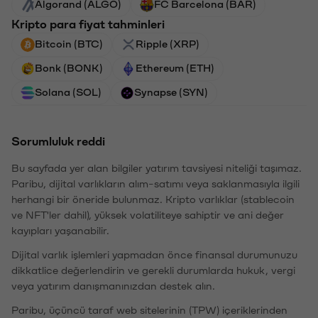
Algorand (ALGO)
FC Barcelona (BAR)
Kripto para fiyat tahminleri
Bitcoin (BTC)
Ripple (XRP)
Bonk (BONK)
Ethereum (ETH)
Solana (SOL)
Synapse (SYN)
Sorumluluk reddi
Bu sayfada yer alan bilgiler yatırım tavsiyesi niteliği taşımaz.
Paribu, dijital varlıkların alım-satımı veya saklanmasıyla ilgili
herhangi bir öneride bulunmaz. Kripto varlıklar (stablecoin
ve NFT'ler dahil), yüksek volatiliteye sahiptir ve ani değer
kayıpları yaşanabilir.
Dijital varlık işlemleri yapmadan önce finansal durumunuzu
dikkatlice değerlendirin ve gerekli durumlarda hukuk, vergi
veya yatırım danışmanınızdan destek alın.
Paribu, üçüncü taraf web sitelerinin (TPW) içeriklerinden