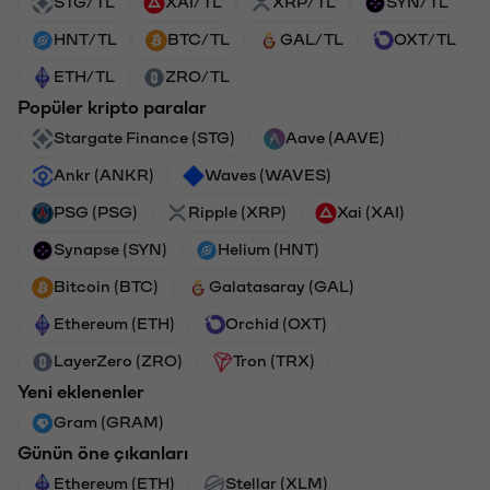
STG/TL
XAI/TL
XRP/TL
SYN/TL
HNT/TL
BTC/TL
GAL/TL
OXT/TL
ETH/TL
ZRO/TL
Popüler kripto paralar
Stargate Finance (STG)
Aave (AAVE)
Ankr (ANKR)
Waves (WAVES)
PSG (PSG)
Ripple (XRP)
Xai (XAI)
Synapse (SYN)
Helium (HNT)
Bitcoin (BTC)
Galatasaray (GAL)
Ethereum (ETH)
Orchid (OXT)
LayerZero (ZRO)
Tron (TRX)
Yeni eklenenler
Gram (GRAM)
Günün öne çıkanları
Ethereum (ETH)
Stellar (XLM)