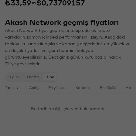
₺33,59
≈
$0,73709157
Akash Network geçmiş fiyatları
Akash Network fiyat geçmişini takip ederek kripto
varlıkların zaman içindeki performansını izleyin. Aşağıdaki
tabloyu kullanarak açılış ve kapanış değerlerini, en yüksek ve
en düşük fiyatları ve işlem hacmini kolayca
görüntüleyebilirsiniz. Seçtiğiniz günün kuru baz alınarak
TL'ye çevrilmiştir.
1 gün
1 hafta
1 ay
Tarih
Açılış
En yüksek
Kapanış
En düşük
Haci
Bu tarih aralığı için veri bulunamadı.