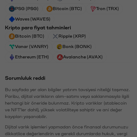
PSG (PSG)
Bitcoin (BTC)
Tron (TRX)
Waves (WAVES)
Kripto para fiyat tahminleri
Bitcoin (BTC)
Ripple (XRP)
Vanar (VANRY)
Bonk (BONK)
Ethereum (ETH)
Avalanche (AVAX)
Sorumluluk reddi
Bu sayfada yer alan bilgiler yatırım tavsiyesi niteliği taşımaz.
Paribu, dijital varlıkların alım-satımı veya saklanmasıyla ilgili
herhangi bir öneride bulunmaz. Kripto varlıklar (stablecoin
ve NFT'ler dahil), yüksek volatiliteye sahiptir ve ani değer
kayıpları yaşanabilir.
Dijital varlık işlemleri yapmadan önce finansal durumunuzu
dikkatlice değerlendirin ve gerekli durumlarda hukuk, vergi