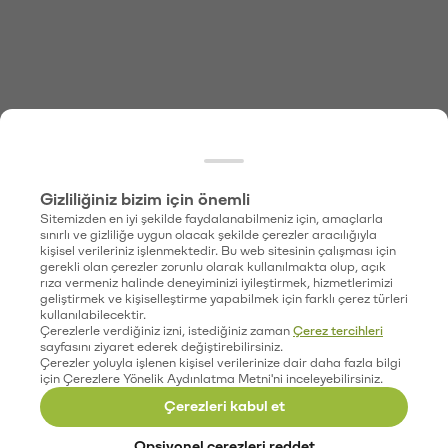
Gizliliğiniz bizim için önemli
Sitemizden en iyi şekilde faydalanabilmeniz için, amaçlarla
sınırlı ve gizliliğe uygun olacak şekilde çerezler aracılığıyla
kişisel verileriniz işlenmektedir. Bu web sitesinin çalışması için
gerekli olan çerezler zorunlu olarak kullanılmakta olup, açık
rıza vermeniz halinde deneyiminizi iyileştirmek, hizmetlerimizi
geliştirmek ve kişiselleştirme yapabilmek için farklı çerez türleri
kullanılabilecektir.
Çerezlerle verdiğiniz izni, istediğiniz zaman
Çerez tercihleri
sayfasını ziyaret ederek değiştirebilirsiniz.
Çerezler yoluyla işlenen kişisel verilerinize dair daha fazla bilgi
için Çerezlere Yönelik Aydınlatma Metni'ni inceleyebilirsiniz.
Çerezleri kabul et
Opsiyonel çerezleri reddet