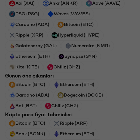
Xai (XAI)
Ankr (ANKR)
Aave (AAVE)
PSG (PSG)
Waves (WAVES)
Cardano (ADA)
Bitcoin (BTC)
Ripple (XRP)
Hyperliquid (HYPE)
Galatasaray (GAL)
Numeraire (NMR)
Ethereum (ETH)
Synapse (SYN)
Kite (KITE)
Chiliz (CHZ)
Günün öne çıkanları
Bitcoin (BTC)
Ethereum (ETH)
Cardano (ADA)
Dogecoin (DOGE)
Bat (BAT)
Chiliz (CHZ)
Kripto para fiyat tahminleri
Bitcoin (BTC)
Ripple (XRP)
Bonk (BONK)
Ethereum (ETH)