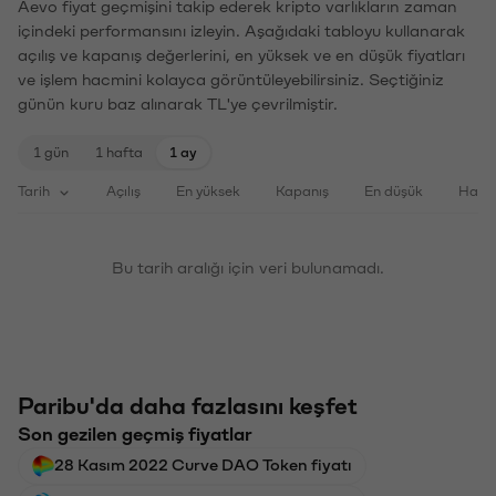
Aevo fiyat geçmişini takip ederek kripto varlıkların zaman
içindeki performansını izleyin. Aşağıdaki tabloyu kullanarak
açılış ve kapanış değerlerini, en yüksek ve en düşük fiyatları
ve işlem hacmini kolayca görüntüleyebilirsiniz. Seçtiğiniz
günün kuru baz alınarak TL'ye çevrilmiştir.
1 gün
1 hafta
1 ay
Tarih
Açılış
En yüksek
Kapanış
En düşük
Haci
Bu tarih aralığı için veri bulunamadı.
Paribu'da daha fazlasını keşfet
Son gezilen geçmiş fiyatlar
28 Kasım 2022 Curve DAO Token fiyatı