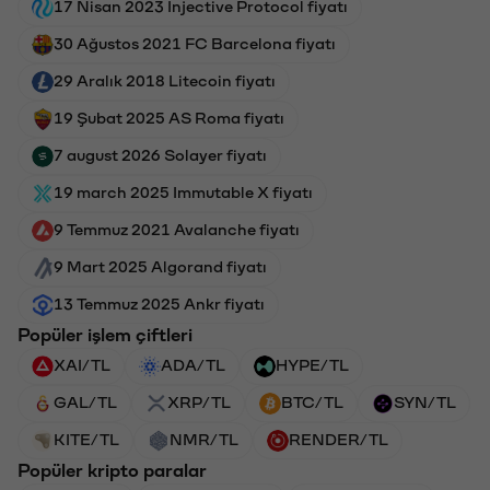
17 Nisan 2023 Injective Protocol fiyatı
30 Ağustos 2021 FC Barcelona fiyatı
29 Aralık 2018 Litecoin fiyatı
19 Şubat 2025 AS Roma fiyatı
7 august 2026 Solayer fiyatı
19 march 2025 Immutable X fiyatı
9 Temmuz 2021 Avalanche fiyatı
9 Mart 2025 Algorand fiyatı
13 Temmuz 2025 Ankr fiyatı
Popüler işlem çiftleri
XAI/TL
ADA/TL
HYPE/TL
GAL/TL
XRP/TL
BTC/TL
SYN/TL
KITE/TL
NMR/TL
RENDER/TL
Popüler kripto paralar