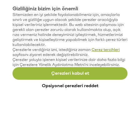
Gizliliğiniz bizim için önemli
Sitemizden en iyi şekilde faydalanabilmeniz için, amaçlarla
sınırlı ve gizliliğe uygun olacak şekilde çerezler aracılığıyla
kişisel verileriniz işlenmektedir. Bu web sitesinin çalışması için
gerekli olan çerezler zorunlu olarak kullanılmakta olup, açık
rıza vermeniz halinde deneyiminizi iyileştirmek, hizmetlerimizi
geliştirmek ve kişiselleştirme yapabilmek için farklı çerez türleri
kullanılabilecektir.
Çerezlerle verdiğiniz izni, istediğiniz zaman
Çerez tercihleri
sayfasını ziyaret ederek değiştirebilirsiniz.
Çerezler yoluyla işlenen kişisel verilerinize dair daha fazla bilgi
için Çerezlere Yönelik Aydınlatma Metni'ni inceleyebilirsiniz.
Çerezleri kabul et
Opsiyonel çerezleri reddet
Paribu’yu keşfet
Eğitimler