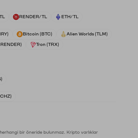
TL
RENDER/TL
ETH/TL
NRY)
Bitcoin (BTC)
Alien Worlds (TLM)
 (RENDER)
Tron (TRX)
)
 (CHZ)
li herhangi bir öneride bulunmaz. Kripto varlıklar