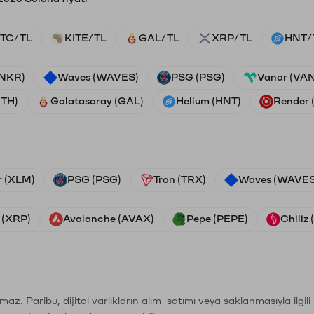
TC/TL
KITE/TL
GAL/TL
XRP/TL
HNT/
ANKR)
Waves (WAVES)
PSG (PSG)
Vanar (VA
ETH)
Galatasaray (GAL)
Helium (HNT)
Render
r (XLM)
PSG (PSG)
Tron (TRX)
Waves (WAVES
 (XRP)
Avalanche (AVAX)
Pepe (PEPE)
Chiliz
şımaz. Paribu, dijital varlıkların alım-satımı veya saklanmasıyla ilgi