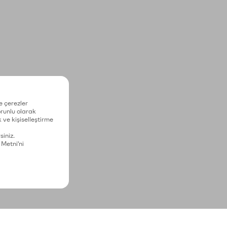
e çerezler
zorunlu olarak
 ve kişiselleştirme
siniz.
 Metni'ni