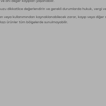
r ve ani değer kayıpları yaşanabilir.
nuzu dikkatlice değerlendirin ve gerekli durumlarda hukuk, vergi v
den veya kullanımından kaynaklanabilecek zarar, kayıp veya diğer 
Bazı ürünler tüm bölgelerde sunulmayabilir.