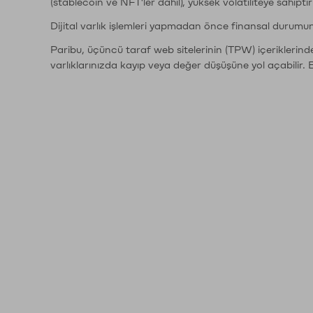
(stablecoin ve NFT'ler dahil), yüksek volatiliteye sahipti
Dijital varlık işlemleri yapmadan önce finansal durumu
Paribu, üçüncü taraf web sitelerinin (TPW) içeriklerin
varlıklarınızda kayıp veya değer düşüşüne yol açabilir. 