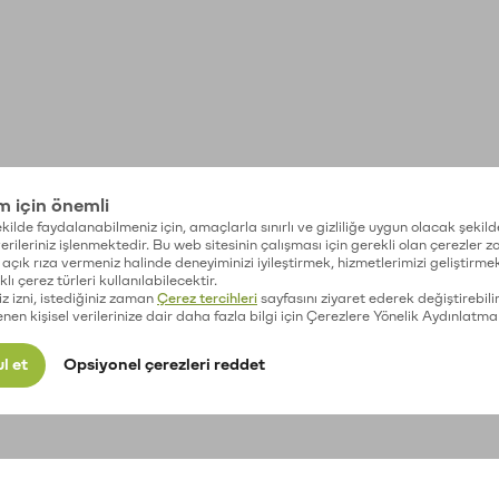
im için önemli
kilde faydalanabilmeniz için, amaçlarla sınırlı ve gizliliğe uygun olacak şekild
 verileriniz işlenmektedir. Bu web sitesinin çalışması için gerekli olan çerezler 
açık rıza vermeniz halinde deneyiminizi iyileştirmek, hizmetlerimizi geliştirmek
lı çerez türleri kullanılabilecektir.
iz izni, istediğiniz zaman
Çerez tercihleri
sayfasını ziyaret ederek değiştirebilir
enen kişisel verilerinize dair daha fazla bilgi için Çerezlere Yönelik Aydınlatma
l et
Opsiyonel çerezleri reddet