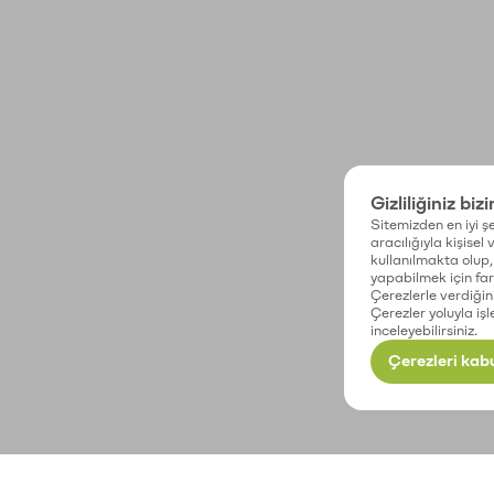
Gizliliğiniz biz
Sitemizden en iyi şe
aracılığıyla kişisel
kullanılmakta olup, 
yapabilmek için fark
Çerezlerle verdiğin
Çerezler yoluyla işl
inceleyebilirsiniz.
Çerezleri kabu