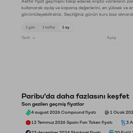
Aethir fiyat geçmişini takip ederek kripto varlıkların z
kullanarak açılış ve kapanış değerlerini, en yüksek ve e
görüntüleyebilirsiniz. Seçtiğiniz günün kuru baz alınarak
1 gün
1 hafta
1 ay
Tarih
Açılış
Paribu'da daha fazlasını keşfet
Son gezilen geçmiş fiyatlar
4 august 2026 Compound fiyatı
1 Ocak 2026
13 Temmuz 2026 Spain Fan Token fiyatı
3 A
23 december 2024 Starknet fiyatı
20 Eylül