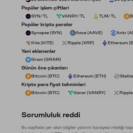
Popüler işlem çiftleri
SYN/TL
VANRY/TL
TLM/TL
B
Popüler kripto paralar
Synapse (SYN)
Aave (AAVE)
Ankr (
Kite (KITE)
Ripple (XRP)
Ethereum (
Yeni eklenenler
Gram (GRAM)
Günün öne çıkanları
Bitcoin (BTC)
Ethereum (ETH)
Stella
Kripto para fiyat tahminleri
Bitcoin (BTC)
Vanar (VANRY)
Ripple
Sorumluluk reddi
Bu sayfada yer alan bilgiler yatırım tavsiyesi niteliği ta