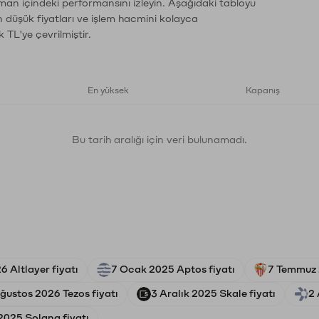
aman içindeki performansını izleyin. Aşağıdaki tabloyu
n düşük fiyatları ve işlem hacmini kolayca
 TL'ye çevrilmiştir.
En yüksek
Kapanış
Bu tarih aralığı için veri bulunamadı.
 Altlayer fiyatı
7 Ocak 2025 Aptos fiyatı
7 Temmuz 2
ğustos 2026 Tezos fiyatı
3 Aralık 2025 Skale fiyatı
2 
 2025 Solana fiyatı