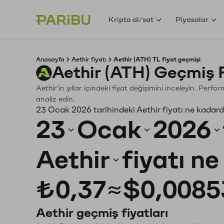
Kripto al/sat
Piyasalar
Anasayfa
Aethir fiyatı
Aethir (ATH) TL fiyat geçmişi
Aethir (ATH) Geçmiş 
Aethir'in yıllar içindeki fiyat değişimini inceleyin. Per
analiz edin.
23 Ocak 2026 tarihindeki Aethir fiyatı ne kadard
23
Ocak
2026
Aethir
fiyatı n
₺0,37
≈
$0,0085
Aethir geçmiş fiyatları