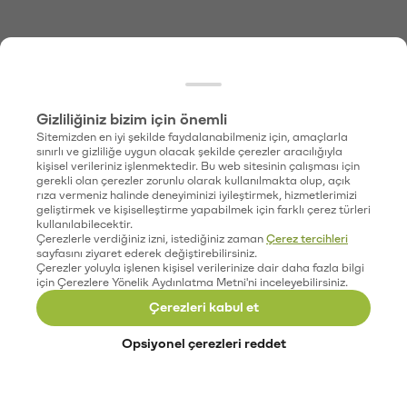
Gizliliğiniz bizim için önemli
Sitemizden en iyi şekilde faydalanabilmeniz için, amaçlarla
sınırlı ve gizliliğe uygun olacak şekilde çerezler aracılığıyla
kişisel verileriniz işlenmektedir. Bu web sitesinin çalışması için
gerekli olan çerezler zorunlu olarak kullanılmakta olup, açık
rıza vermeniz halinde deneyiminizi iyileştirmek, hizmetlerimizi
geliştirmek ve kişiselleştirme yapabilmek için farklı çerez türleri
kullanılabilecektir.
Çerezlerle verdiğiniz izni, istediğiniz zaman
Çerez tercihleri
sayfasını ziyaret ederek değiştirebilirsiniz.
Çerezler yoluyla işlenen kişisel verilerinize dair daha fazla bilgi
için Çerezlere Yönelik Aydınlatma Metni'ni inceleyebilirsiniz.
Çerezleri kabul et
Opsiyonel çerezleri reddet