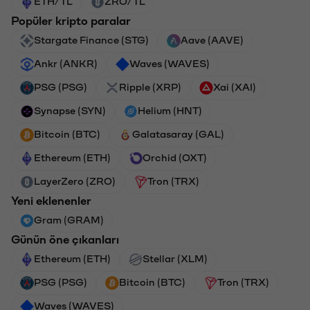
ETH/TL
ZRO/TL
Popüler kripto paralar
Stargate Finance (STG)
Aave (AAVE)
Ankr (ANKR)
Waves (WAVES)
PSG (PSG)
Ripple (XRP)
Xai (XAI)
Synapse (SYN)
Helium (HNT)
Bitcoin (BTC)
Galatasaray (GAL)
Ethereum (ETH)
Orchid (OXT)
LayerZero (ZRO)
Tron (TRX)
Yeni eklenenler
Gram (GRAM)
Günün öne çıkanları
Ethereum (ETH)
Stellar (XLM)
PSG (PSG)
Bitcoin (BTC)
Tron (TRX)
Waves (WAVES)