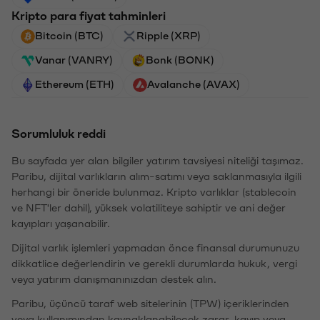
Kripto para fiyat tahminleri
Bitcoin (BTC)
Ripple (XRP)
Vanar (VANRY)
Bonk (BONK)
Ethereum (ETH)
Avalanche (AVAX)
Sorumluluk reddi
Bu sayfada yer alan bilgiler yatırım tavsiyesi niteliği taşımaz.
Paribu, dijital varlıkların alım-satımı veya saklanmasıyla ilgili
herhangi bir öneride bulunmaz. Kripto varlıklar (stablecoin
ve NFT'ler dahil), yüksek volatiliteye sahiptir ve ani değer
kayıpları yaşanabilir.
Dijital varlık işlemleri yapmadan önce finansal durumunuzu
dikkatlice değerlendirin ve gerekli durumlarda hukuk, vergi
veya yatırım danışmanınızdan destek alın.
Paribu, üçüncü taraf web sitelerinin (TPW) içeriklerinden
veya kullanımından kaynaklanabilecek zarar, kayıp veya