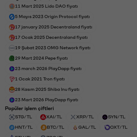
11 Mart 2025 Lido DAO fiyatı
5 Mayıs 2023 Origin Protocol fiyatı
17 january 2025 Decentraland fiyatı
17 Ocak 2025 Decentraland fiyatı
19 Şubat 2023 OMG Network fiyatı
29 Mart 2024 Pepe fiyatı
23 march 2026 PlayDapp fiyatı
1 Ocak 2021 Tron fiyatı
28 Kasım 2025 Shiba Inu fiyatı
23 Mart 2026 PlayDapp fiyatı
Popüler işlem çiftleri
STG/TL
XAI/TL
XRP/TL
SYN/TL
HNT/TL
BTC/TL
GAL/TL
OXT/TL