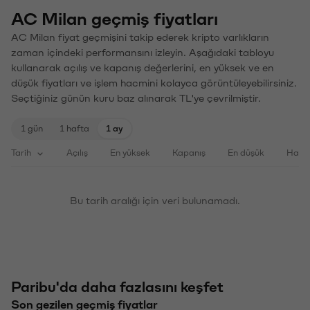
AC Milan geçmiş fiyatları
AC Milan fiyat geçmişini takip ederek kripto varlıkların
zaman içindeki performansını izleyin. Aşağıdaki tabloyu
kullanarak açılış ve kapanış değerlerini, en yüksek ve en
düşük fiyatları ve işlem hacmini kolayca görüntüleyebilirsiniz.
Seçtiğiniz günün kuru baz alınarak TL'ye çevrilmiştir.
1 gün
1 hafta
1 ay
Tarih
Açılış
En yüksek
Kapanış
En düşük
Haci
Bu tarih aralığı için veri bulunamadı.
Paribu'da daha fazlasını keşfet
Son gezilen geçmiş fiyatlar