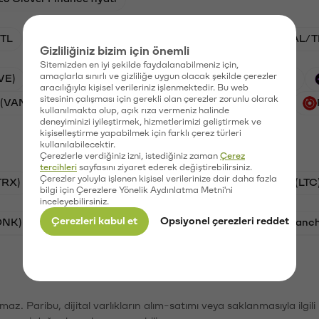
TL
ADA/TL
BTC/TL
VANRY/TL
GAL/T
Gizliliğiniz bizim için önemli
Sitemizden en iyi şekilde faydalanabilmeniz için,
amaçlarla sınırlı ve gizliliğe uygun olacak şekilde çerezler
VE)
Waves (WAVES)
PSG (PSG)
Xai (XAI)
aracılığıyla kişisel verileriniz işlenmektedir. Bu web
sitesinin çalışması için gerekli olan çerezler zorunlu olarak
 (VANRY)
Galatasaray (GAL)
Ethereum (ETH)
kullanılmakta olup, açık rıza vermeniz halinde
deneyiminizi iyileştirmek, hizmetlerimizi geliştirmek ve
kişiselleştirme yapabilmek için farklı çerez türleri
kullanılabilecektir.
Çerezlerle verdiğiniz izni, istediğiniz zaman
Çerez
tercihleri
sayfasını ziyaret ederek değiştirebilirsiniz.
Çerezler yoluyla işlenen kişisel verilerinize dair daha fazla
TRX)
Bitcoin (BTC)
Ripple (XRP)
Litecoin (LTC
bilgi için Çerezlere Yönelik Aydınlatma Metni'ni
inceleyebilirsiniz.
Çerezleri kabul et
Opsiyonel çerezleri reddet
ONK)
Ethereum (ETH)
Synapse (SYN)
Avalanc
şımaz. Paribu, dijital varlıkların alım-satımı veya saklanmasıyla ilgi