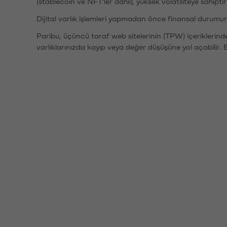
(stablecoin ve NFT'ler dahil), yüksek volatiliteye sahipti
Dijital varlık işlemleri yapmadan önce finansal durumu
Paribu, üçüncü taraf web sitelerinin (TPW) içeriklerin
varlıklarınızda kayıp veya değer düşüşüne yol açabilir. 