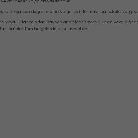
r ve ani değer kayıpları yaşanabilir.
nuzu dikkatlice değerlendirin ve gerekli durumlarda hukuk, vergi v
den veya kullanımından kaynaklanabilecek zarar, kayıp veya diğer 
Bazı ürünler tüm bölgelerde sunulmayabilir.