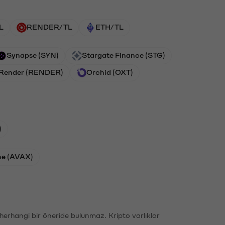
L
RENDER/TL
ETH/TL
Synapse (SYN)
Stargate Finance (STG)
Render (RENDER)
Orchid (OXT)
)
he (AVAX)
li herhangi bir öneride bulunmaz. Kripto varlıklar