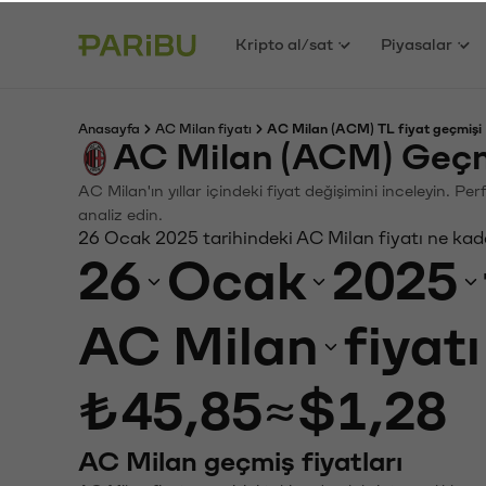
Kripto al/sat
Piyasalar
Anasayfa
AC Milan fiyatı
AC Milan (ACM) TL fiyat geçmişi
AC Milan (ACM) Geçm
AC Milan'ın yıllar içindeki fiyat değişimini inceleyin. P
analiz edin.
26 Ocak 2025 tarihindeki AC Milan fiyatı ne kad
26
Ocak
2025
AC Milan
fiyat
₺45,85
≈
$1,28
AC Milan geçmiş fiyatları