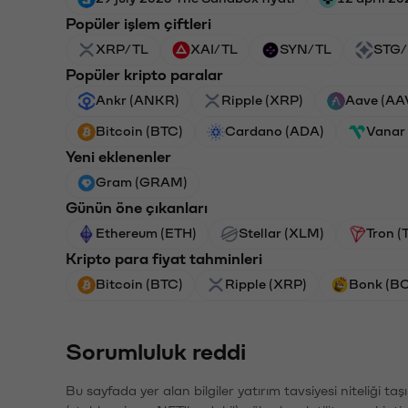
Popüler işlem çiftleri
XRP/TL
XAI/TL
SYN/TL
STG/
Popüler kripto paralar
Ankr (ANKR)
Ripple (XRP)
Aave (AA
Bitcoin (BTC)
Cardano (ADA)
Vanar
Yeni eklenenler
Gram (GRAM)
Günün öne çıkanları
Ethereum (ETH)
Stellar (XLM)
Tron (
Kripto para fiyat tahminleri
Bitcoin (BTC)
Ripple (XRP)
Bonk (B
Sorumluluk reddi
Bu sayfada yer alan bilgiler yatırım tavsiyesi niteliği ta