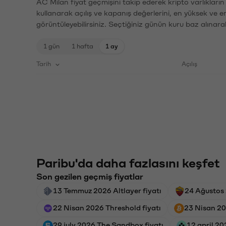
AC Milan fiyat geçmişini takip ederek kripto varlıkları
kullanarak açılış ve kapanış değerlerini, en yüksek ve e
görüntüleyebilirsiniz. Seçtiğiniz günün kuru baz alınarak
1 gün
1 hafta
1 ay
Tarih
Açılış
Paribu'da daha fazlasını keşfet
Son gezilen geçmiş fiyatlar
13 Temmuz 2026 Altlayer fiyatı
24 Ağustos
22 Nisan 2026 Threshold fiyatı
23 Nisan 20
29 july 2026 The Sandbox fiyatı
12 april 20