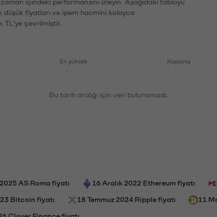
n zaman içindeki performansını izleyin. Aşağıdaki tabloyu
n düşük fiyatları ve işlem hacmini kolayca
 TL'ye çevrilmiştir.
En yüksek
Kapanış
Bu tarih aralığı için veri bulunamadı.
 2025 AS Roma fiyatı
16 Aralık 2022 Ethereum fiyatı
23 Bitcoin fiyatı
18 Temmuz 2024 Ripple fiyatı
11 Ma
26 Clover Finance fiyatı