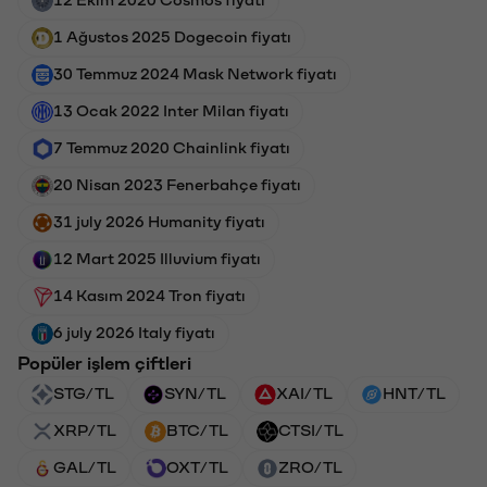
1 Ağustos 2025 Dogecoin fiyatı
30 Temmuz 2024 Mask Network fiyatı
13 Ocak 2022 Inter Milan fiyatı
7 Temmuz 2020 Chainlink fiyatı
20 Nisan 2023 Fenerbahçe fiyatı
31 july 2026 Humanity fiyatı
12 Mart 2025 Illuvium fiyatı
14 Kasım 2024 Tron fiyatı
6 july 2026 Italy fiyatı
Popüler işlem çiftleri
STG/TL
SYN/TL
XAI/TL
HNT/TL
XRP/TL
BTC/TL
CTSI/TL
GAL/TL
OXT/TL
ZRO/TL