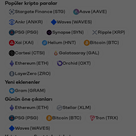
Popüler kripto paralar
Stargate Finance (STG)
Aave (AAVE)
Ankr (ANKR)
Waves (WAVES)
PSG (PSG)
Synapse (SYN)
Ripple (XRP)
Xai (XAI)
Helium (HNT)
Bitcoin (BTC)
Cartesi (CTSI)
Galatasaray (GAL)
Ethereum (ETH)
Orchid (OXT)
LayerZero (ZRO)
Yeni eklenenler
Gram (GRAM)
Günün öne çıkanları
Ethereum (ETH)
Stellar (XLM)
PSG (PSG)
Bitcoin (BTC)
Tron (TRX)
Waves (WAVES)