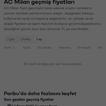
AC Milan geçmiş fiyatları
AC Milan fiyat geçmişini takip ederek kripto varlıkların
zaman içindeki performansını izleyin. Aşağıdaki tabloyu
kullanarak açılış ve kapanış değerlerini, en yüksek ve en
düşük fiyatları ve işlem hacmini kolayca görüntüleyebilirsiniz.
Seçtiğiniz günün kuru baz alınarak TL'ye çevrilmiştir.
1 gün
1 hafta
1 ay
Tarih
Açılış
En yüksek
Kapanış
En düşük
Haci
Bu tarih aralığı için veri bulunamadı.
Paribu'da daha fazlasını keşfet
Son gezilen geçmiş fiyatlar
12 Ekim 2020 Cosmos fiyatı