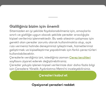
Gizliliğiniz bizim için önemli
Sitemizden en iyi şekilde faydalanabilmeniz için, amaçlarla
sınırlı ve gizliliğe uygun olacak şekilde çerezler aracılığıyla
kişisel verileriniz işlenmektedir. Bu web sitesinin çalışması için
gerekli olan çerezler zorunlu olarak kullanılmakta olup, açık
rıza vermeniz halinde deneyiminizi iyileştirmek, hizmetlerimizi
geliştirmek ve kişiselleştirme yapabilmek için farklı çerez türleri
kullanılabilecektir.
Çerezlerle verdiğiniz izni, istediğiniz zaman
Çerez tercihleri
sayfasını ziyaret ederek değiştirebilirsiniz.
Çerezler yoluyla işlenen kişisel verilerinize dair daha fazla bilgi
için Çerezlere Yönelik Aydınlatma Metni'ni inceleyebilirsiniz.
Çerezleri kabul et
Opsiyonel çerezleri reddet