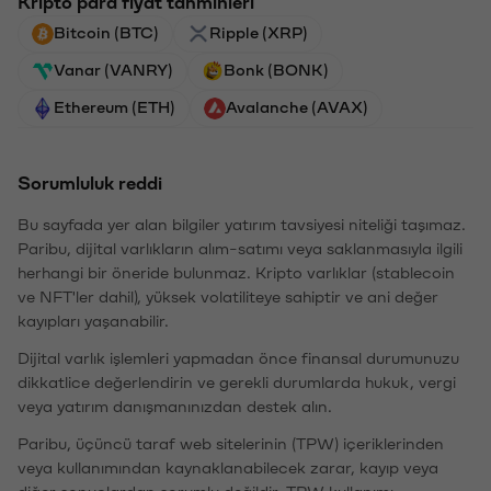
Kripto para fiyat tahminleri
Bitcoin (BTC)
Ripple (XRP)
Vanar (VANRY)
Bonk (BONK)
Ethereum (ETH)
Avalanche (AVAX)
Sorumluluk reddi
Bu sayfada yer alan bilgiler yatırım tavsiyesi niteliği taşımaz.
Paribu, dijital varlıkların alım-satımı veya saklanmasıyla ilgili
herhangi bir öneride bulunmaz. Kripto varlıklar (stablecoin
ve NFT'ler dahil), yüksek volatiliteye sahiptir ve ani değer
kayıpları yaşanabilir.
Dijital varlık işlemleri yapmadan önce finansal durumunuzu
dikkatlice değerlendirin ve gerekli durumlarda hukuk, vergi
veya yatırım danışmanınızdan destek alın.
Paribu, üçüncü taraf web sitelerinin (TPW) içeriklerinden
veya kullanımından kaynaklanabilecek zarar, kayıp veya
diğer sonuçlardan sorumlu değildir. TPW kullanımı,