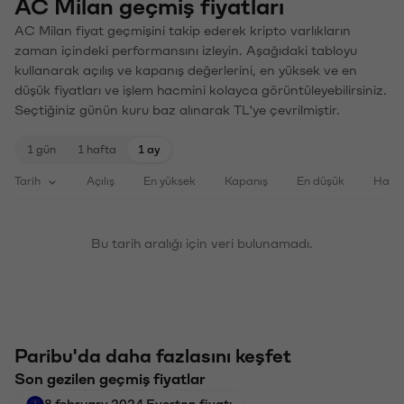
AC Milan geçmiş fiyatları
AC Milan fiyat geçmişini takip ederek kripto varlıkların
zaman içindeki performansını izleyin. Aşağıdaki tabloyu
kullanarak açılış ve kapanış değerlerini, en yüksek ve en
düşük fiyatları ve işlem hacmini kolayca görüntüleyebilirsiniz.
Seçtiğiniz günün kuru baz alınarak TL'ye çevrilmiştir.
1 gün
1 hafta
1 ay
Tarih
Açılış
En yüksek
Kapanış
En düşük
Haci
Bu tarih aralığı için veri bulunamadı.
Paribu'da daha fazlasını keşfet
Son gezilen geçmiş fiyatlar
8 february 2024 Everton fiyatı