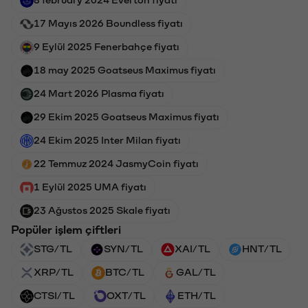
17 Mayıs 2026 Boundless fiyatı
9 Eylül 2025 Fenerbahçe fiyatı
18 may 2025 Goatseus Maximus fiyatı
24 Mart 2026 Plasma fiyatı
29 Ekim 2025 Goatseus Maximus fiyatı
24 Ekim 2025 Inter Milan fiyatı
22 Temmuz 2024 JasmyCoin fiyatı
1 Eylül 2025 UMA fiyatı
23 Ağustos 2025 Skale fiyatı
Popüler işlem çiftleri
STG/TL
SYN/TL
XAI/TL
HNT/TL
XRP/TL
BTC/TL
GAL/TL
CTSI/TL
OXT/TL
ETH/TL