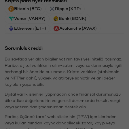
Kripto para fiyat tahminleri
Bitcoin (BTC)
Ripple (XRP)
Vanar (VANRY)
Bonk (BONK)
Ethereum (ETH)
Avalanche (AVAX)
Sorumluluk reddi
Bu sayfada yer alan bilgiler yatırım tavsiyesi niteliği taşımaz.
Paribu, dijital varlıkların alım-satımı veya saklanmasıyla ilgili
herhangi bir öneride bulunmaz. Kripto varlıklar (stablecoin
ve NFT'ler dahil), yüksek volatiliteye sahiptir ve ani değer
kayıpları yaşanabilir.
Dijital varlık işlemleri yapmadan önce finansal durumunuzu
dikkatlice değerlendirin ve gerekli durumlarda hukuk, vergi
veya yatırım danışmanınızdan destek alın.
Paribu, üçüncü taraf web sitelerinin (TPW) içeriklerinden
veya kullanımından kaynaklanabilecek zarar, kayıp veya
diğer sonuçlardan sorumlu değildir. TPW kullanımı,