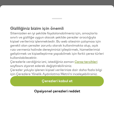
Gizliliğiniz bizim için önemli
Sitemizden en iyi şekilde faydalanabilmeniz için, amaçlarla
sınırlı ve gizliliğe uygun olacak şekilde çerezler aracılığıyla
kişisel verileriniz işlenmektedir. Bu web sitesinin çalışması için
gerekli olan çerezler zorunlu olarak kullanılmakta olup, açık
rıza vermeniz halinde deneyiminizi iyileştirmek, hizmetlerimizi
geliştirmek ve kişiselleştirme yapabilmek için farklı çerez türleri
kullanılabilecektir.
Çerezlerle verdiğiniz izni, istediğiniz zaman
Çerez tercihleri
sayfasını ziyaret ederek değiştirebilirsiniz.
Çerezler yoluyla işlenen kişisel verilerinize dair daha fazla bilgi
için Çerezlere Yönelik Aydınlatma Metni'ni inceleyebilirsiniz.
Çerezleri kabul et
Opsiyonel çerezleri reddet