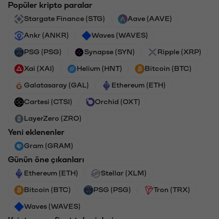
Popüler kripto paralar
Stargate Finance (STG)
Aave (AAVE)
Ankr (ANKR)
Waves (WAVES)
PSG (PSG)
Synapse (SYN)
Ripple (XRP)
Xai (XAI)
Helium (HNT)
Bitcoin (BTC)
Galatasaray (GAL)
Ethereum (ETH)
Cartesi (CTSI)
Orchid (OXT)
LayerZero (ZRO)
Yeni eklenenler
Gram (GRAM)
Günün öne çıkanları
Ethereum (ETH)
Stellar (XLM)
Bitcoin (BTC)
PSG (PSG)
Tron (TRX)
Waves (WAVES)