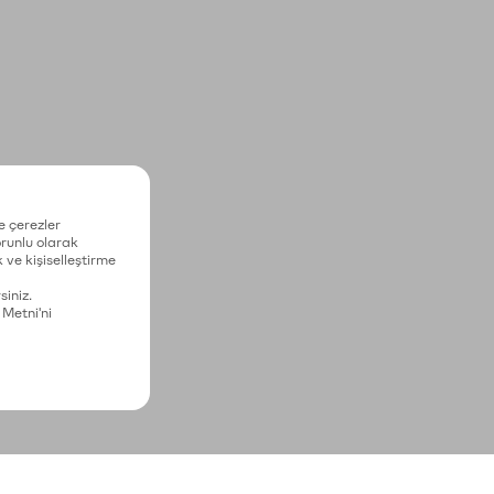
e çerezler
zorunlu olarak
 ve kişiselleştirme
siniz.
 Metni'ni