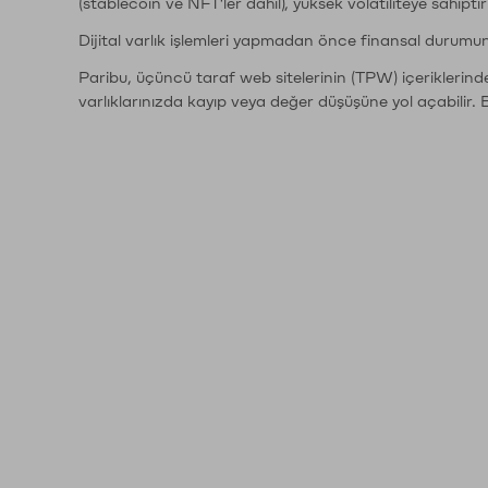
(stablecoin ve NFT'ler dahil), yüksek volatiliteye sahipti
Dijital varlık işlemleri yapmadan önce finansal durumu
Paribu, üçüncü taraf web sitelerinin (TPW) içeriklerin
varlıklarınızda kayıp veya değer düşüşüne yol açabilir. 