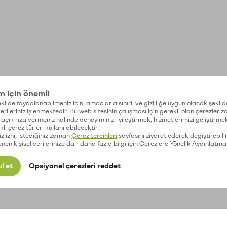
im için önemli
kilde faydalanabilmeniz için, amaçlarla sınırlı ve gizliliğe uygun olacak şekild
 verileriniz işlenmektedir. Bu web sitesinin çalışması için gerekli olan çerezler 
açık rıza vermeniz halinde deneyiminizi iyileştirmek, hizmetlerimizi geliştirmek
lı çerez türleri kullanılabilecektir.
iz izni, istediğiniz zaman
Çerez tercihleri
sayfasını ziyaret ederek değiştirebilir
enen kişisel verilerinize dair daha fazla bilgi için Çerezlere Yönelik Aydınlatma
l et
Opsiyonel çerezleri reddet