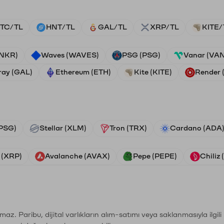
TC/TL
HNT/TL
GAL/TL
XRP/TL
KITE/
ANKR)
Waves (WAVES)
PSG (PSG)
Vanar (VA
ray (GAL)
Ethereum (ETH)
Kite (KITE)
Render
PSG)
Stellar (XLM)
Tron (TRX)
Cardano (ADA
 (XRP)
Avalanche (AVAX)
Pepe (PEPE)
Chiliz
şımaz. Paribu, dijital varlıkların alım-satımı veya saklanmasıyla ilgi