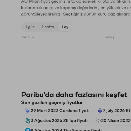
AC Milan fiyat geçmişini takip ederek kripto varlıkları
kullanarak açılış ve kapanış değerlerini, en yüksek ve e
görüntüleyebilirsiniz. Seçtiğiniz günün kuru baz alınarak
1 gün
1 hafta
1 ay
Tarih
Açılış
Paribu'da daha fazlasını keşfet
Son gezilen geçmiş fiyatlar
29 Mart 2023 Cardano fiyatı
7 july 2026 E
3 Ağustos 2026 Zilliqa fiyatı
20 Nisan 2022 
9 Ağustos 2024 The Sandbox fiyatı