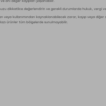
r ve ani değer kayıpları yaşanabilir.
nuzu dikkatlice değerlendirin ve gerekli durumlarda hukuk, vergi v
den veya kullanımından kaynaklanabilecek zarar, kayıp veya diğer 
Bazı ürünler tüm bölgelerde sunulmayabilir.