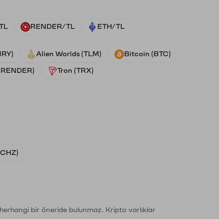
TL
RENDER/TL
ETH/TL
NRY)
Alien Worlds (TLM)
Bitcoin (BTC)
 (RENDER)
Tron (TRX)
)
 (CHZ)
li herhangi bir öneride bulunmaz. Kripto varlıklar