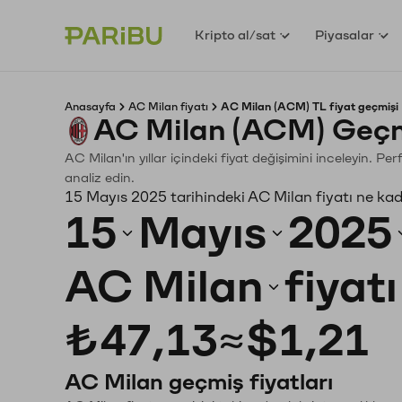
Kripto al/sat
Piyasalar
Anasayfa
AC Milan fiyatı
AC Milan (ACM) TL fiyat geçmişi
AC Milan (ACM) Geçm
AC Milan'ın yıllar içindeki fiyat değişimini inceleyin. P
analiz edin.
15 Mayıs 2025 tarihindeki AC Milan fiyatı ne ka
15
Mayıs
2025
AC Milan
fiyat
₺47,13
≈
$1,21
AC Milan geçmiş fiyatları