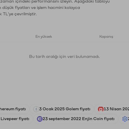
n zaman içindeki performansını izleyin. Aşağıdaki tabloyu
n düşük fiyatları ve işlem hacmini kolayca
 TL'ye çevrilmiştir.
En yüksek
Kapanış
Bu tarih aralığı için veri bulunamadı.
thereum fiyatı
3 Ocak 2025 Golem fiyatı
13 Nisan 20
Livepeer fiyatı
23 september 2022 Enjin Coin fiyatı