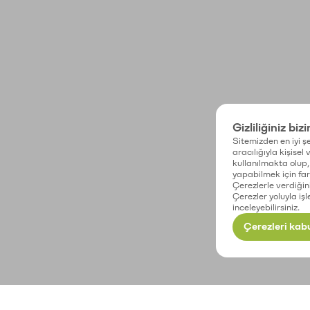
Gizliliğiniz biz
Sitemizden en iyi şe
aracılığıyla kişisel
kullanılmakta olup, 
yapabilmek için fark
Çerezlerle verdiğin
Çerezler yoluyla işl
inceleyebilirsiniz.
Çerezleri kabu