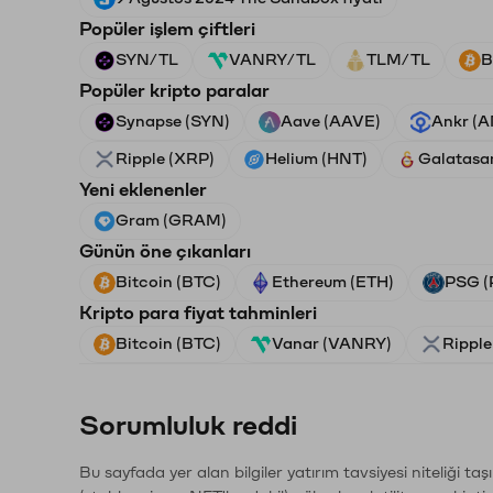
Popüler işlem çiftleri
SYN/TL
VANRY/TL
TLM/TL
B
Popüler kripto paralar
Synapse (SYN)
Aave (AAVE)
Ankr (
Ripple (XRP)
Helium (HNT)
Galatasa
Yeni eklenenler
Gram (GRAM)
Günün öne çıkanları
Bitcoin (BTC)
Ethereum (ETH)
PSG (
Kripto para fiyat tahminleri
Bitcoin (BTC)
Vanar (VANRY)
Ripple
Sorumluluk reddi
Bu sayfada yer alan bilgiler yatırım tavsiyesi niteliği ta