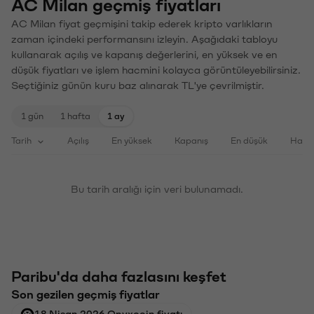
AC Milan geçmiş fiyatları
AC Milan fiyat geçmişini takip ederek kripto varlıkların
zaman içindeki performansını izleyin. Aşağıdaki tabloyu
kullanarak açılış ve kapanış değerlerini, en yüksek ve en
düşük fiyatları ve işlem hacmini kolayca görüntüleyebilirsiniz.
Seçtiğiniz günün kuru baz alınarak TL'ye çevrilmiştir.
1 gün
1 hafta
1 ay
Tarih
Açılış
En yüksek
Kapanış
En düşük
Haci
Bu tarih aralığı için veri bulunamadı.
Paribu'da daha fazlasını keşfet
Son gezilen geçmiş fiyatlar
18 Nisan 2026 Onyxcoin fiyatı