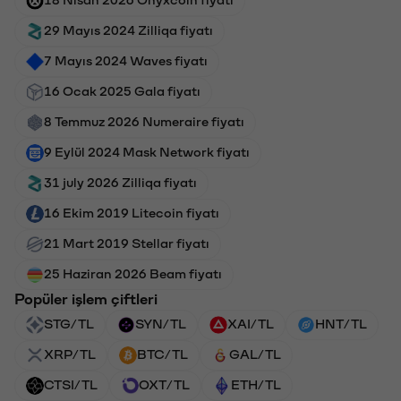
29 Mayıs 2024 Zilliqa fiyatı
7 Mayıs 2024 Waves fiyatı
16 Ocak 2025 Gala fiyatı
8 Temmuz 2026 Numeraire fiyatı
9 Eylül 2024 Mask Network fiyatı
31 july 2026 Zilliqa fiyatı
16 Ekim 2019 Litecoin fiyatı
21 Mart 2019 Stellar fiyatı
25 Haziran 2026 Beam fiyatı
Popüler işlem çiftleri
STG/TL
SYN/TL
XAI/TL
HNT/TL
XRP/TL
BTC/TL
GAL/TL
CTSI/TL
OXT/TL
ETH/TL