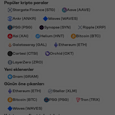
Popüler kripto paralar
Stargate Finance (STG)
Aave (AAVE)
Ankr (ANKR)
Waves (WAVES)
PSG (PSG)
Synapse (SYN)
Ripple (XRP)
Xai (XAI)
Helium (HNT)
Bitcoin (BTC)
Galatasaray (GAL)
Ethereum (ETH)
Cartesi (CTSI)
Orchid (OXT)
LayerZero (ZRO)
Yeni eklenenler
Gram (GRAM)
Günün öne çıkanları
Ethereum (ETH)
Stellar (XLM)
Bitcoin (BTC)
PSG (PSG)
Tron (TRX)
Waves (WAVES)