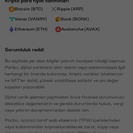
Kripto para fiyat tahminleri
Bitcoin (BTC)
Ripple (XRP)
Vanar (VANRY)
Bonk (BONK)
Ethereum (ETH)
Avalanche (AVAX)
Sorumluluk reddi
Bu sayfada yer alan bilgiler yatırım tavsiyesi niteliği taşımaz.
Paribu, dijital varlıkların alım-satımı veya saklanmasıyla ilgili
herhangi bir öneride bulunmaz. Kripto varlıklar (stablecoin
ve NFT'ler dahil), yüksek volatiliteye sahiptir ve ani değer
kayıpları yaşanabilir.
Dijital varlık işlemleri yapmadan önce finansal durumunuzu
dikkatlice değerlendirin ve gerekli durumlarda hukuk, vergi
veya yatırım danışmanınızdan destek alın.
Paribu, üçüncü taraf web sitelerinin (TPW) içeriklerinden
veya kullanımından kaynaklanabilecek zarar, kayıp veya
diğer sonuçlardan sorumlu değildir. TPW kullanımı,