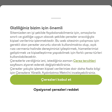
Gizliliğiniz bizim için önemli
Sitemizden en iyi şekilde faydalanabilmeniz için, amaçlarla
sınırlı ve gizliliğe uygun olacak şekilde çerezler aracılığıyla
kişisel verileriniz işlenmektedir. Bu web sitesinin çalışması için
gerekli olan çerezler zorunlu olarak kullanılmakta olup, açık
rıza vermeniz halinde deneyiminizi iyileştirmek, hizmetlerimizi
geliştirmek ve kişiselleştirme yapabilmek için farklı çerez türleri
kullanılabilecektir.
Çerezlerle verdiğiniz izni, istediğiniz zaman
Çerez tercihleri
sayfasını ziyaret ederek değiştirebilirsiniz.
Çerezler yoluyla işlenen kişisel verilerinize dair daha fazla bilgi
için Çerezlere Yönelik Aydınlatma Metni'ni inceleyebilirsiniz.
Çerezleri kabul et
Opsiyonel çerezleri reddet