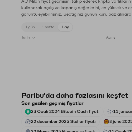
AC Milan fiyat geçmişini takip ederek kripto varlıkları
kullanarak açılış ve kapanış değerlerini, en yüksek ve e
görüntüleyebilirsiniz. Seçtiğiniz günün kuru baz alınarak
1 gün
1 hafta
1 ay
Tarih
Açılış
Paribu'da daha fazlasını keşfet
Son gezilen geçmiş fiyatlar
23 Ocak 2024 Bitcoin Cash fiyatı
11 januar
22 december 2025 Stellar fiyatı
8 june 202
22 Mayıs 2025 Numeraire fiyatı
11 Ocak 20