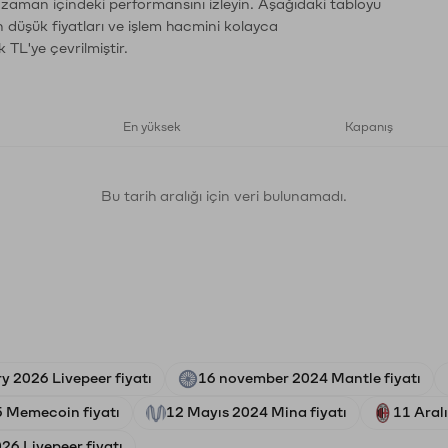
n zaman içindeki performansını izleyin. Aşağıdaki tabloyu
n düşük fiyatları ve işlem hacmini kolayca
 TL'ye çevrilmiştir.
En yüksek
Kapanış
Bu tarih aralığı için veri bulunamadı.
y 2026 Livepeer fiyatı
16 november 2024 Mantle fiyatı
5 Memecoin fiyatı
12 Mayıs 2024 Mina fiyatı
11 Aral
26 Livepeer fiyatı