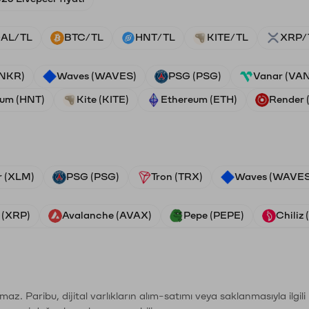
AL/TL
BTC/TL
HNT/TL
KITE/TL
XRP/
ANKR)
Waves (WAVES)
PSG (PSG)
Vanar (VA
ium (HNT)
Kite (KITE)
Ethereum (ETH)
Render
r (XLM)
PSG (PSG)
Tron (TRX)
Waves (WAVES
 (XRP)
Avalanche (AVAX)
Pepe (PEPE)
Chiliz
şımaz. Paribu, dijital varlıkların alım-satımı veya saklanmasıyla ilgi