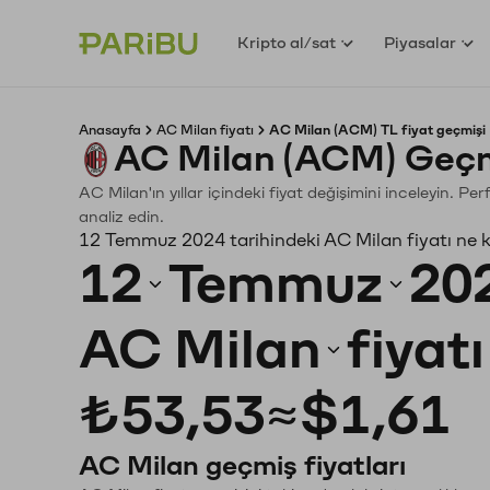
Kripto al/sat
Piyasalar
Anasayfa
AC Milan fiyatı
AC Milan (ACM) TL fiyat geçmişi
AC Milan (ACM) Geçm
AC Milan'ın yıllar içindeki fiyat değişimini inceleyin. P
analiz edin.
12 Temmuz 2024 tarihindeki AC Milan fiyatı ne 
12
Temmuz
20
AC Milan
fiyat
₺53,53
≈
$1,61
AC Milan geçmiş fiyatları