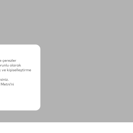
e çerezler
zorunlu olarak
 ve kişiselleştirme
siniz.
 Metni'ni