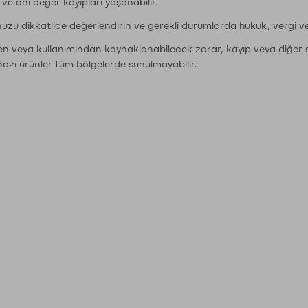
r ve ani değer kayıpları yaşanabilir.
nuzu dikkatlice değerlendirin ve gerekli durumlarda hukuk, vergi v
den veya kullanımından kaynaklanabilecek zarar, kayıp veya diğer 
Bazı ürünler tüm bölgelerde sunulmayabilir.