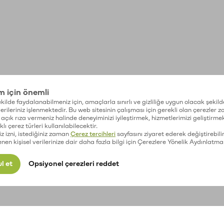
im için önemli
kilde faydalanabilmeniz için, amaçlarla sınırlı ve gizliliğe uygun olacak şekild
 verileriniz işlenmektedir. Bu web sitesinin çalışması için gerekli olan çerezler 
açık rıza vermeniz halinde deneyiminizi iyileştirmek, hizmetlerimizi geliştirmek
lı çerez türleri kullanılabilecektir.
iz izni, istediğiniz zaman
Çerez tercihleri
sayfasını ziyaret ederek değiştirebilir
enen kişisel verilerinize dair daha fazla bilgi için Çerezlere Yönelik Aydınlatma
l et
Opsiyonel çerezleri reddet