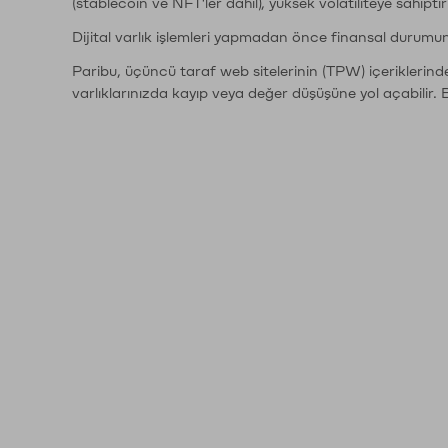
(stablecoin ve NFT'ler dahil), yüksek volatiliteye sahipti
Dijital varlık işlemleri yapmadan önce finansal durumu
Paribu, üçüncü taraf web sitelerinin (TPW) içeriklerin
varlıklarınızda kayıp veya değer düşüşüne yol açabilir. 