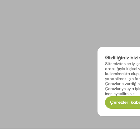
Gizliliğiniz biz
Sitemizden en iyi şe
aracılığıyla kişisel
kullanılmakta olup, 
yapabilmek için fark
Çerezlerle verdiğin
Çerezler yoluyla işl
inceleyebilirsiniz.
Çerezleri kabu