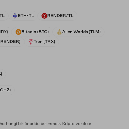
TL
ETH/TL
RENDER/TL
NRY)
Bitcoin (BTC)
Alien Worlds (TLM)
 (RENDER)
Tron (TRX)
)
 (CHZ)
li herhangi bir öneride bulunmaz. Kripto varlıklar