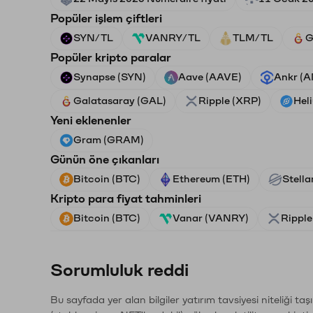
Popüler işlem çiftleri
SYN/TL
VANRY/TL
TLM/TL
G
Popüler kripto paralar
Synapse (SYN)
Aave (AAVE)
Ankr (
Galatasaray (GAL)
Ripple (XRP)
Hel
Yeni eklenenler
Gram (GRAM)
Günün öne çıkanları
Bitcoin (BTC)
Ethereum (ETH)
Stella
Kripto para fiyat tahminleri
Bitcoin (BTC)
Vanar (VANRY)
Ripple
Sorumluluk reddi
Bu sayfada yer alan bilgiler yatırım tavsiyesi niteliği ta