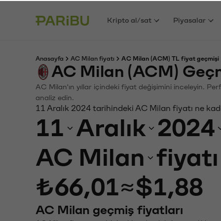
Kripto al/sat
Piyasalar
Anasayfa
AC Milan fiyatı
AC Milan (ACM) TL fiyat geçmişi
AC Milan (ACM) Geçm
AC Milan'ın yıllar içindeki fiyat değişimini inceleyin. P
analiz edin.
11 Aralık 2024 tarihindeki AC Milan fiyatı ne ka
11
Aralık
2024
AC Milan
fiyat
₺66,01
≈
$1,88
AC Milan geçmiş fiyatları