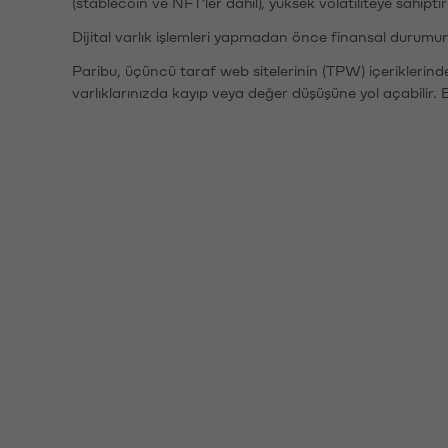
(stablecoin ve NFT'ler dahil), yüksek volatiliteye sahipti
Dijital varlık işlemleri yapmadan önce finansal durumu
Paribu, üçüncü taraf web sitelerinin (TPW) içeriklerin
varlıklarınızda kayıp veya değer düşüşüne yol açabilir. 