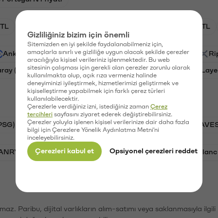
TL
HNT/TL
BTC/TL
GAL/TL
OXT/TL
Gizliliğiniz bizim için önemli
Sitemizden en iyi şekilde faydalanabilmeniz için,
amaçlarla sınırlı ve gizliliğe uygun olacak şekilde çerezler
Ankr (ANKR)
Waves (WAVES)
PSG (PSG)
Ri
aracılığıyla kişisel verileriniz işlenmektedir. Bu web
sitesinin çalışması için gerekli olan çerezler zorunlu olarak
aray (GAL)
Ethereum (ETH)
Orchid (OXT)
Laye
kullanılmakta olup, açık rıza vermeniz halinde
deneyiminizi iyileştirmek, hizmetlerimizi geliştirmek ve
kişiselleştirme yapabilmek için farklı çerez türleri
kullanılabilecektir.
Çerezlerle verdiğiniz izni, istediğiniz zaman
Çerez
tercihleri
sayfasını ziyaret ederek değiştirebilirsiniz.
Çerezler yoluyla işlenen kişisel verilerinize dair daha fazla
PSG)
Bitcoin (BTC)
Tron (TRX)
Waves (WAVES
bilgi için Çerezlere Yönelik Aydınlatma Metni'ni
inceleyebilirsiniz.
Çerezleri kabul et
Opsiyonel çerezleri reddet
VANRY)
Bonk (BONK)
Ethereum (ETH)
Avalanc
şımaz. Paribu, dijital varlıkların alım-satımı veya saklanmasıyla ilgi