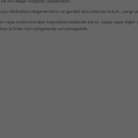
r ve ani değer kayıpları yaşanabilir.
nuzu dikkatlice değerlendirin ve gerekli durumlarda hukuk, vergi v
den veya kullanımından kaynaklanabilecek zarar, kayıp veya diğer 
Bazı ürünler tüm bölgelerde sunulmayabilir.