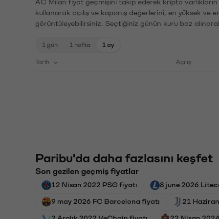
AC Milan fiyat geçmişini takip ederek kripto varlıkları
kullanarak açılış ve kapanış değerlerini, en yüksek ve e
görüntüleyebilirsiniz. Seçtiğiniz günün kuru baz alınarak
1 gün
1 hafta
1 ay
Tarih
Açılış
Paribu'da daha fazlasını keşfet
Son gezilen geçmiş fiyatlar
12 Nisan 2022 PSG fiyatı
8 june 2026 Liteco
9 may 2026 FC Barcelona fiyatı
21 Haziran
2 Aralık 2022 VeChain fiyatı
22 Nisan 2024 