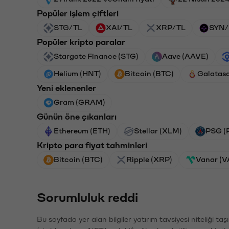
Popüler işlem çiftleri
STG/TL
XAI/TL
XRP/TL
SYN/
Popüler kripto paralar
Stargate Finance (STG)
Aave (AAVE)
Helium (HNT)
Bitcoin (BTC)
Galatas
Yeni eklenenler
Gram (GRAM)
Günün öne çıkanları
Ethereum (ETH)
Stellar (XLM)
PSG (
Kripto para fiyat tahminleri
Bitcoin (BTC)
Ripple (XRP)
Vanar (
Sorumluluk reddi
Bu sayfada yer alan bilgiler yatırım tavsiyesi niteliği ta