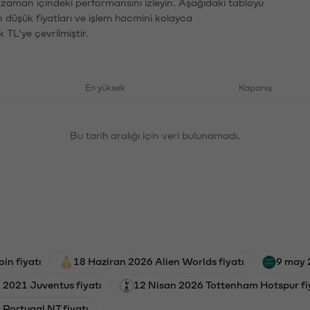
n zaman içindeki performansını izleyin. Aşağıdaki tabloyu
n düşük fiyatları ve işlem hacmini kolayca
 TL'ye çevrilmiştir.
En yüksek
Kapanış
Bu tarih aralığı için veri bulunamadı.
in fiyatı
18 Haziran 2026 Alien Worlds fiyatı
9 may 
 2021 Juventus fiyatı
12 Nisan 2026 Tottenham Hotspur fi
Portugal NT fiyatı