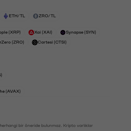
ETH/TL
ZRO/TL
pple (XRP)
Xai (XAI)
Synapse (SYN)
rZero (ZRO)
Cartesi (CTSI)
)
he (AVAX)
li herhangi bir öneride bulunmaz. Kripto varlıklar