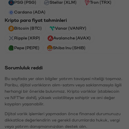
PSG (PSG)
Stellar (XLM)
Tron (TRX)
Cardano (ADA)
Kripto para fiyat tahminleri
Bitcoin (BTC)
Vanar (VANRY)
Ripple (XRP)
Avalanche (AVAX)
Pepe (PEPE)
Shiba Inu (SHIB)
Sorumluluk reddi
Bu sayfada yer alan bilgiler yatırım tavsiyesi niteliği taşımaz.
Paribu, dijital varlıkların alım-satımı veya saklanmasıyla ilgili
herhangi bir öneride bulunmaz. Kripto varlıklar (stablecoin
ve NFT'ler dahil), yüksek volatiliteye sahiptir ve ani değer
kayıpları yaşanabilir.
Dijital varlık işlemleri yapmadan önce finansal durumunuzu
dikkatlice değerlendirin ve gerekli durumlarda hukuk, vergi
veya yatırım danışmanınızdan destek alın.