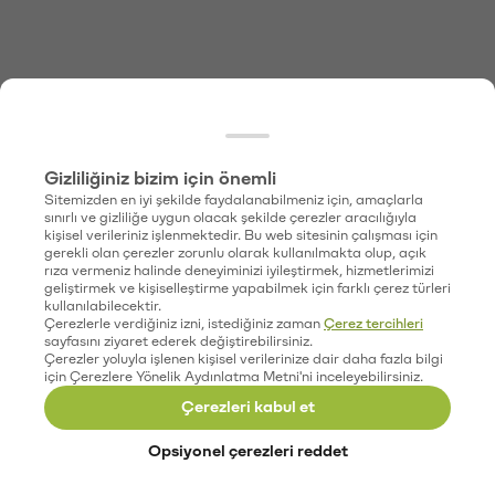
Gizliliğiniz bizim için önemli
Sitemizden en iyi şekilde faydalanabilmeniz için, amaçlarla
sınırlı ve gizliliğe uygun olacak şekilde çerezler aracılığıyla
kişisel verileriniz işlenmektedir. Bu web sitesinin çalışması için
gerekli olan çerezler zorunlu olarak kullanılmakta olup, açık
rıza vermeniz halinde deneyiminizi iyileştirmek, hizmetlerimizi
geliştirmek ve kişiselleştirme yapabilmek için farklı çerez türleri
kullanılabilecektir.
Çerezlerle verdiğiniz izni, istediğiniz zaman
Çerez tercihleri
sayfasını ziyaret ederek değiştirebilirsiniz.
Çerezler yoluyla işlenen kişisel verilerinize dair daha fazla bilgi
için Çerezlere Yönelik Aydınlatma Metni'ni inceleyebilirsiniz.
Çerezleri kabul et
Opsiyonel çerezleri reddet