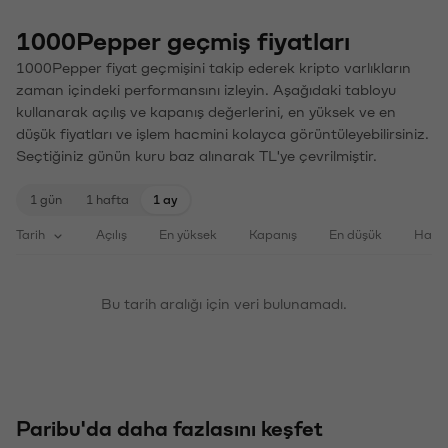
1000Pepper geçmiş fiyatları
1000Pepper fiyat geçmişini takip ederek kripto varlıkların
zaman içindeki performansını izleyin. Aşağıdaki tabloyu
kullanarak açılış ve kapanış değerlerini, en yüksek ve en
düşük fiyatları ve işlem hacmini kolayca görüntüleyebilirsiniz.
Seçtiğiniz günün kuru baz alınarak TL'ye çevrilmiştir.
1 gün
1 hafta
1 ay
Tarih
Açılış
En yüksek
Kapanış
En düşük
Haci
Bu tarih aralığı için veri bulunamadı.
Paribu'da daha fazlasını keşfet