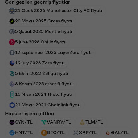
Son gezilen geçmiş fiyatlar
21 Ocak 2026 Manchester City FC fiyatı
20 Mayıs 2025 Grass fiyatı
5 Şubat 2025 Mantle fiyatı
5 june 2026 Chiliz fiyatı
13 september 2025 LayerZero fiyatı
19 july 2026 Zora fiyatı
5 Ekim 2023 Zilliqa fiyatı
8 Kasım 2025 ether.fi fiyatı
15 Nisan 2024 Theta fiyatı
21 Mayıs 2021 Chainlink fiyatı
Popüler işlem çiftleri
SYN/TL
VANRY/TL
TLM/TL
HNT/TL
BTC/TL
XRP/TL
GAL/TL