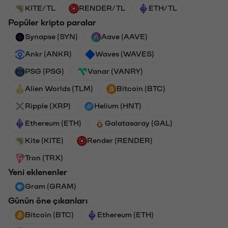
KITE/TL
RENDER/TL
ETH/TL
Popüler kripto paralar
Synapse (SYN)
Aave (AAVE)
Ankr (ANKR)
Waves (WAVES)
PSG (PSG)
Vanar (VANRY)
Alien Worlds (TLM)
Bitcoin (BTC)
Ripple (XRP)
Helium (HNT)
Ethereum (ETH)
Galatasaray (GAL)
Kite (KITE)
Render (RENDER)
Tron (TRX)
Yeni eklenenler
Gram (GRAM)
Günün öne çıkanları
Bitcoin (BTC)
Ethereum (ETH)