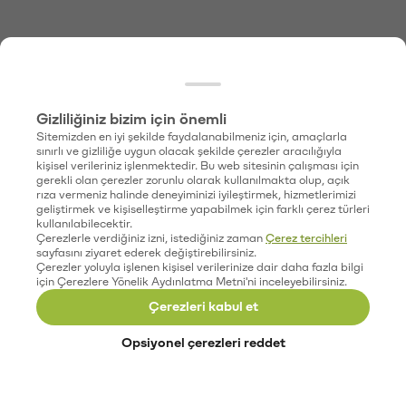
Gizliliğiniz bizim için önemli
Sitemizden en iyi şekilde faydalanabilmeniz için, amaçlarla
sınırlı ve gizliliğe uygun olacak şekilde çerezler aracılığıyla
kişisel verileriniz işlenmektedir. Bu web sitesinin çalışması için
gerekli olan çerezler zorunlu olarak kullanılmakta olup, açık
rıza vermeniz halinde deneyiminizi iyileştirmek, hizmetlerimizi
geliştirmek ve kişiselleştirme yapabilmek için farklı çerez türleri
kullanılabilecektir.
Çerezlerle verdiğiniz izni, istediğiniz zaman
Çerez tercihleri
sayfasını ziyaret ederek değiştirebilirsiniz.
Çerezler yoluyla işlenen kişisel verilerinize dair daha fazla bilgi
için Çerezlere Yönelik Aydınlatma Metni'ni inceleyebilirsiniz.
Çerezleri kabul et
Opsiyonel çerezleri reddet