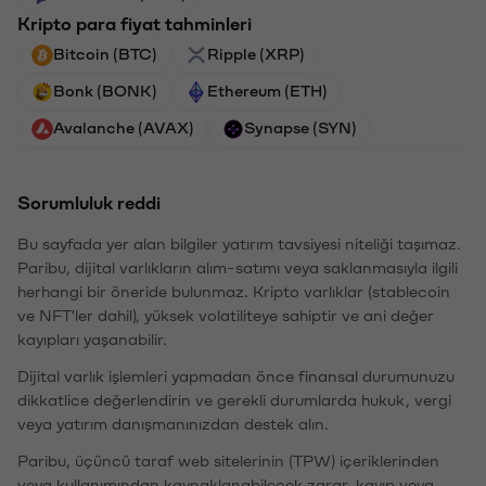
Kripto para fiyat tahminleri
Bitcoin (BTC)
Ripple (XRP)
Bonk (BONK)
Ethereum (ETH)
Avalanche (AVAX)
Synapse (SYN)
Sorumluluk reddi
Bu sayfada yer alan bilgiler yatırım tavsiyesi niteliği taşımaz.
Paribu, dijital varlıkların alım-satımı veya saklanmasıyla ilgili
herhangi bir öneride bulunmaz. Kripto varlıklar (stablecoin
ve NFT'ler dahil), yüksek volatiliteye sahiptir ve ani değer
kayıpları yaşanabilir.
Dijital varlık işlemleri yapmadan önce finansal durumunuzu
dikkatlice değerlendirin ve gerekli durumlarda hukuk, vergi
veya yatırım danışmanınızdan destek alın.
Paribu, üçüncü taraf web sitelerinin (TPW) içeriklerinden
veya kullanımından kaynaklanabilecek zarar, kayıp veya