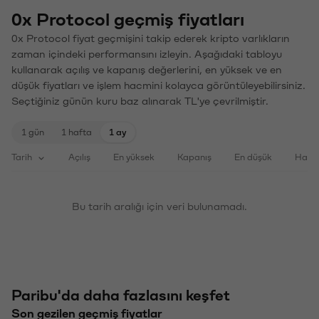
0x Protocol geçmiş fiyatları
0x Protocol fiyat geçmişini takip ederek kripto varlıkların
zaman içindeki performansını izleyin. Aşağıdaki tabloyu
kullanarak açılış ve kapanış değerlerini, en yüksek ve en
düşük fiyatları ve işlem hacmini kolayca görüntüleyebilirsiniz.
Seçtiğiniz günün kuru baz alınarak TL'ye çevrilmiştir.
1 gün
1 hafta
1 ay
Tarih
Açılış
En yüksek
Kapanış
En düşük
Haci
Bu tarih aralığı için veri bulunamadı.
Paribu'da daha fazlasını keşfet
Son gezilen geçmiş fiyatlar