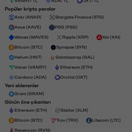
VANRY/TL
ADA/TL
OXT/TL
Popüler kripto paralar
Ankr (ANKR)
Stargate Finance (STG)
Aave (AAVE)
PSG (PSG)
Waves (WAVES)
Ripple (XRP)
Xai (XAI)
Bitcoin (BTC)
Synapse (SYN)
Helium (HNT)
Galatasaray (GAL)
Vanar (VANRY)
Ethereum (ETH)
Cardano (ADA)
Orchid (OXT)
Yeni eklenenler
Gram (GRAM)
Günün öne çıkanları
Ethereum (ETH)
Stellar (XLM)
Bitcoin (BTC)
Tron (TRX)
Litecoin (LTC)
Ravencoin (RVN)