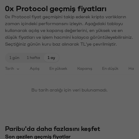
0x Protocol geçmiş fiyatları
0x Protocol fiyat geçmişini takip ederek kripto varlıkların
zaman içindeki performansını izleyin. Aşağıdaki tabloyu
kullanarak açılış ve kapanış değerlerini, en yüksek ve en
düşük fiyatları ve işlem hacmini kolayca görüntüleyebilirsiniz.
Seçtiğiniz günün kuru baz alınarak TL'ye çevrilmiştir.
1 gün
1 hafta
1 ay
Tarih
Açılış
En yüksek
Kapanış
En düşük
Haci
Bu tarih aralığı için veri bulunamadı.
Paribu'da daha fazlasını keşfet
Son gezilen geçmiş fiyatlar