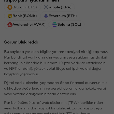
Bitcoin (BTC)
Ripple (XRP)
Bonk (BONK)
Ethereum (ETH)
Avalanche (AVAX)
Solana (SOL)
Sorumluluk reddi
Bu sayfada yer alan bilgiler yatırım tavsiyesi niteliği taşımaz.
Paribu, dijital varlıkların alım-satımı veya saklanmasıyla ilgili
herhangi bir öneride bulunmaz. Kripto varlıklar (stablecoin
ve NFT'ler dahil), yüksek volatiliteye sahiptir ve ani değer
kayıpları yaşanabilir.
Dijital varlık işlemleri yapmadan önce finansal durumunuzu
dikkatlice değerlendirin ve gerekli durumlarda hukuk, vergi
veya yatırım danışmanınızdan destek alın.
Paribu, üçüncü taraf web sitelerinin (TPW) içeriklerinden
veya kullanımından kaynaklanabilecek zarar, kayıp veya
diğer sonuçlardan sorumlu değildir. TPW kullanımı,