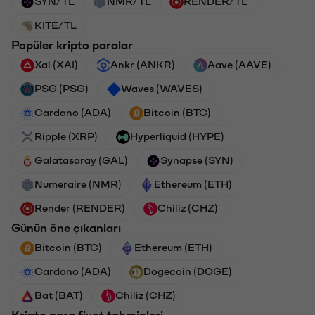
SYN/TL
NMR/TL
RENDER/TL
KITE/TL
Popüler kripto paralar
Xai (XAI)
Ankr (ANKR)
Aave (AAVE)
PSG (PSG)
Waves (WAVES)
Cardano (ADA)
Bitcoin (BTC)
Ripple (XRP)
Hyperliquid (HYPE)
Galatasaray (GAL)
Synapse (SYN)
Numeraire (NMR)
Ethereum (ETH)
Render (RENDER)
Chiliz (CHZ)
Günün öne çıkanları
Bitcoin (BTC)
Ethereum (ETH)
Cardano (ADA)
Dogecoin (DOGE)
Bat (BAT)
Chiliz (CHZ)
Kripto para fiyat tahminleri