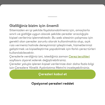
Gizliliğiniz bizim için önemli
Sitemizden en iyi şekilde faydalanabilmeniz için, amaçlarla
sınırlı ve gizliliğe uygun olacak şekilde çerezler aracılığıyla
kişisel verileriniz işlenmektedir. Bu web sitesinin çalışması için
gerekli olan çerezler zorunlu olarak kullanılmakta olup, açık
rıza vermeniz halinde deneyiminizi iyileştirmek, hizmetlerimizi
geliştirmek ve kişiselleştirme yapabilmek için farklı çerez türleri
kullanılabilecektir.
Çerezlerle verdiğiniz izni, istediğiniz zaman
Çerez tercihleri
sayfasını ziyaret ederek değiştirebilirsiniz.
Çerezler yoluyla işlenen kişisel verilerinize dair daha fazla bilgi
için Çerezlere Yönelik Aydınlatma Metni'ni inceleyebilirsiniz.
Çerezleri kabul et
Opsiyonel çerezleri reddet