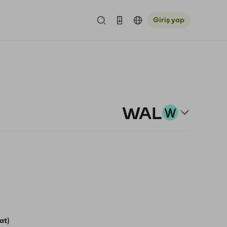
Giriş yap
WAL
at)