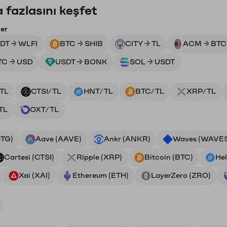
 fazlasını keşfet
ler
DT → WLFI
BTC → SHIB
CITY → TL
ACM → BTC
TC → USD
USDT → BONK
SOL → USDT
TL
CTSI/TL
HNT/TL
BTC/TL
XRP/TL
TL
OXT/TL
STG)
Aave (AAVE)
Ankr (ANKR)
Waves (WAVE
Cartesi (CTSI)
Ripple (XRP)
Bitcoin (BTC)
He
Xai (XAI)
Ethereum (ETH)
LayerZero (ZRO)