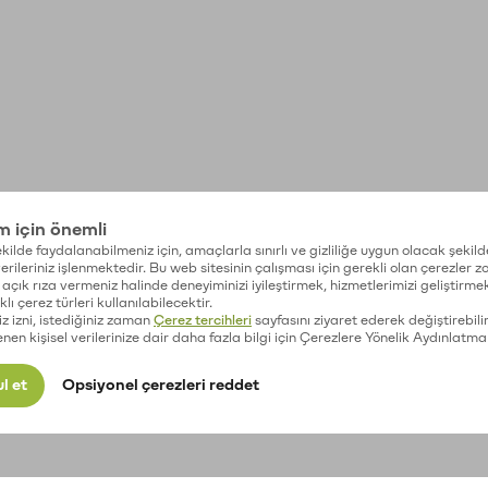
im için önemli
kilde faydalanabilmeniz için, amaçlarla sınırlı ve gizliliğe uygun olacak şekild
 verileriniz işlenmektedir. Bu web sitesinin çalışması için gerekli olan çerezler 
açık rıza vermeniz halinde deneyiminizi iyileştirmek, hizmetlerimizi geliştirmek
lı çerez türleri kullanılabilecektir.
iz izni, istediğiniz zaman
Çerez tercihleri
sayfasını ziyaret ederek değiştirebilir
enen kişisel verilerinize dair daha fazla bilgi için Çerezlere Yönelik Aydınlatma
l et
Opsiyonel çerezleri reddet