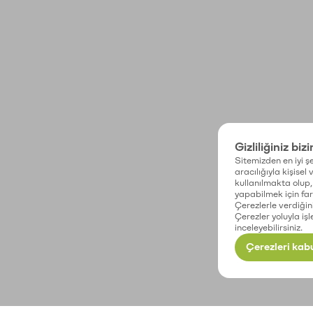
Gizliliğiniz biz
Sitemizden en iyi şe
aracılığıyla kişisel
kullanılmakta olup, 
yapabilmek için fark
Çerezlerle verdiğin
Çerezler yoluyla işl
inceleyebilirsiniz.
Çerezleri kabu