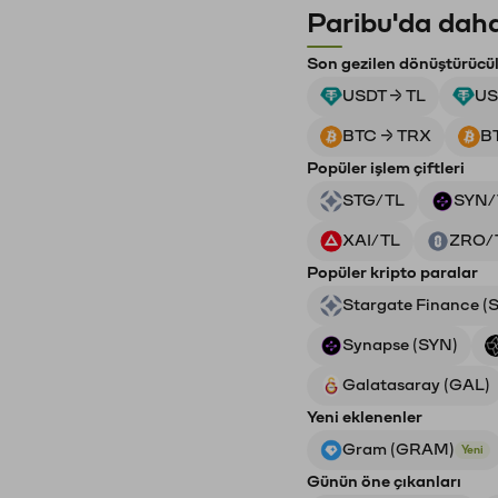
Paribu'da daha
Son gezilen dönüştürücü
USDT → TL
US
BTC → TRX
B
Popüler işlem çiftleri
STG/TL
SYN/
XAI/TL
ZRO/
Popüler kripto paralar
Stargate Finance (
Synapse (SYN)
Galatasaray (GAL)
Yeni eklenenler
Gram (GRAM)
Yeni
Günün öne çıkanları