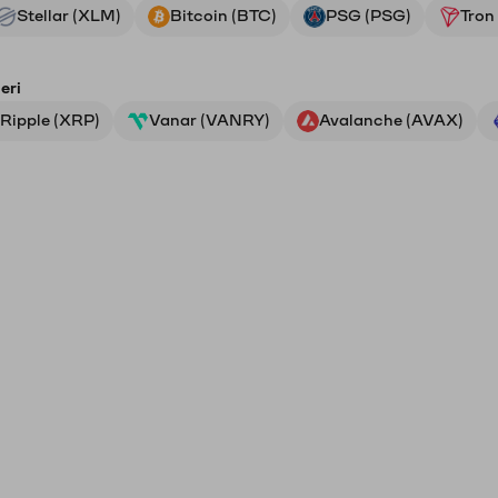
Stellar (XLM)
Bitcoin (BTC)
PSG (PSG)
Tron
eri
Ripple (XRP)
Vanar (VANRY)
Avalanche (AVAX)