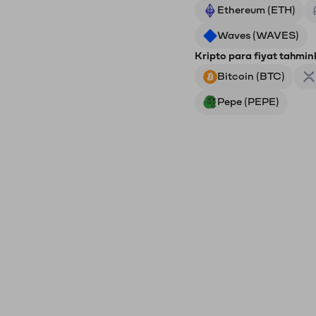
Ethereum (ETH)
Waves (WAVES)
Kripto para fiyat tahminl
Bitcoin (BTC)
Pepe (PEPE)