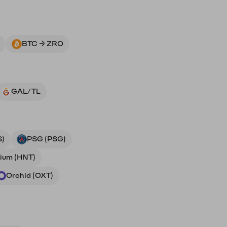
BTC → ZRO
GAL/TL
S)
PSG (PSG)
lium (HNT)
Orchid (OXT)