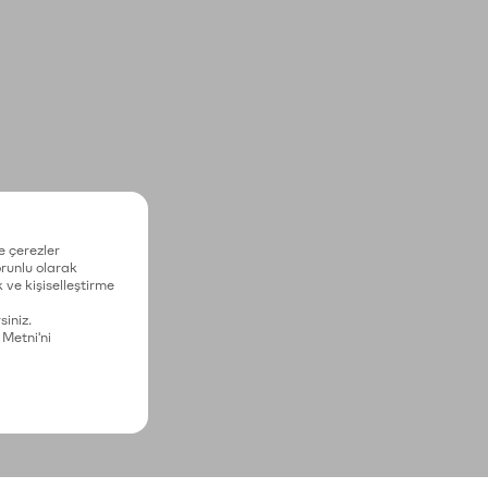
e çerezler
zorunlu olarak
 ve kişiselleştirme
siniz.
 Metni'ni