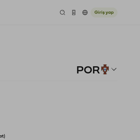
Giriş yap
POR
at)