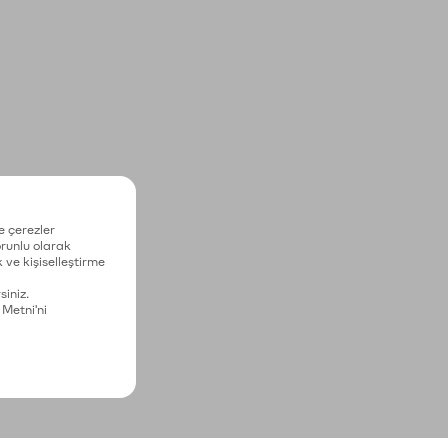
e çerezler
zorunlu olarak
 ve kişiselleştirme
siniz.
 Metni'ni