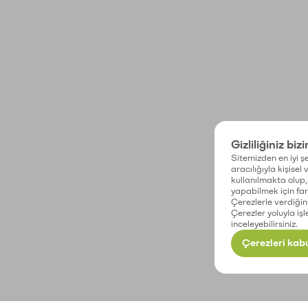
Gizliliğiniz biz
Sitemizden en iyi şe
aracılığıyla kişisel
kullanılmakta olup, 
yapabilmek için fark
Çerezlerle verdiğin
Çerezler yoluyla işl
inceleyebilirsiniz.
Çerezleri kabu