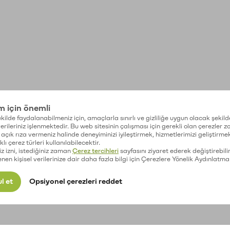
im için önemli
kilde faydalanabilmeniz için, amaçlarla sınırlı ve gizliliğe uygun olacak şekild
 verileriniz işlenmektedir. Bu web sitesinin çalışması için gerekli olan çerezler 
açık rıza vermeniz halinde deneyiminizi iyileştirmek, hizmetlerimizi geliştirmek
lı çerez türleri kullanılabilecektir.
iz izni, istediğiniz zaman
Çerez tercihleri
sayfasını ziyaret ederek değiştirebilir
enen kişisel verilerinize dair daha fazla bilgi için Çerezlere Yönelik Aydınlatma
l et
Opsiyonel çerezleri reddet