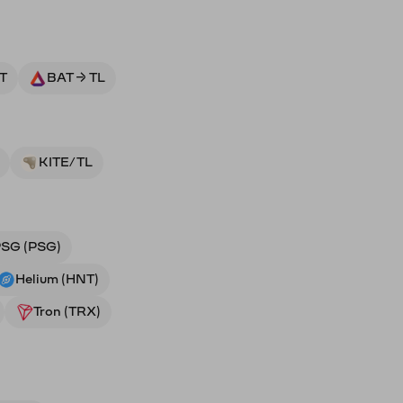
T
BAT → TL
KITE/TL
SG (PSG)
Helium (HNT)
Tron (TRX)