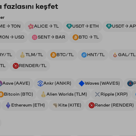
 fazlasını keşfet
ler
E → TON
ALICE → TL
USDT → ETH
USDT → AP
MON → USD
SENT → BAR
BTC → TL
RY/TL
TLM/TL
BTC/TL
HNT/TL
GAL/TL
TL
RENDER/TL
Aave (AAVE)
Ankr (ANKR)
Waves (WAVES)
P
Bitcoin (BTC)
Alien Worlds (TLM)
Ripple (XRP)
Ethereum (ETH)
Kite (KITE)
Render (RENDER)