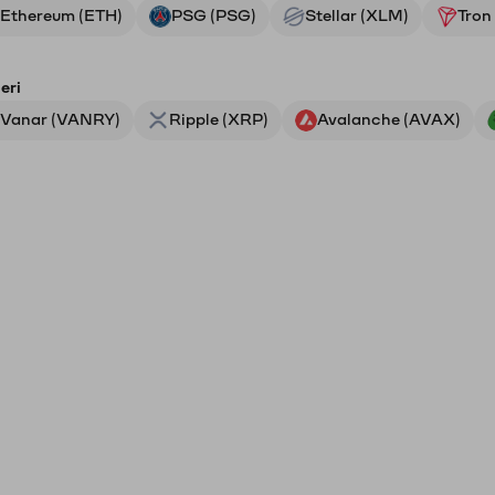
Ethereum (ETH)
PSG (PSG)
Stellar (XLM)
Tron
eri
Vanar (VANRY)
Ripple (XRP)
Avalanche (AVAX)