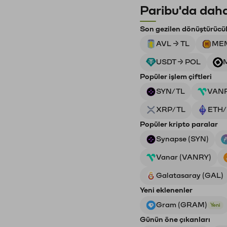
Paribu'da daha
Son gezilen dönüştürücü
AVL → TL
MEM
USDT → POL
Popüler işlem çiftleri
SYN/TL
VAN
XRP/TL
ETH/
Popüler kripto paralar
Synapse (SYN)
Vanar (VANRY)
Galatasaray (GAL)
Yeni eklenenler
Gram (GRAM)
Yeni
Günün öne çıkanları