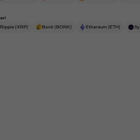
eri
Ripple (XRP)
Bonk (BONK)
Ethereum (ETH)
Sy