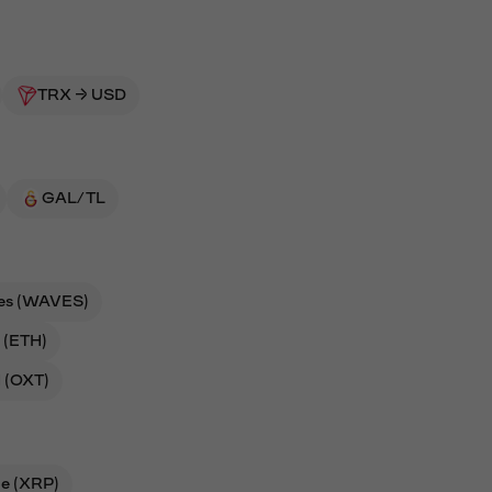
TRX → USD
GAL/TL
es (WAVES)
 (ETH)
 (OXT)
le (XRP)