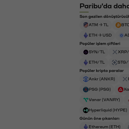
Paribu'da daha
Son gezilen dönüştürücü
ATM → TL
BTC
ETH → USD
A
Popüler işlem çiftleri
SYN/TL
XRP/
ETH/TL
STG/
Popüler kripto paralar
Ankr (ANKR)
PSG (PSG)
Xa
Vanar (VANRY)
Hyperliquid (HYPE)
Günün öne çıkanları
Ethereum (ETH)