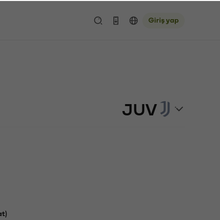
Giriş yap
JUV
at)