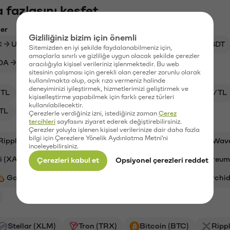
 fazlasını keşfet
ler
Gizliliğiniz bizim için önemli
 → USD
SAM → TL
ATLAS → TL
WLFI → USDT
Sitemizden en iyi şekilde faydalanabilmeniz için,
amaçlarla sınırlı ve gizliliğe uygun olacak şekilde çerezler
DA → USD
NEO → TL
BTC → USDT
aracılığıyla kişisel verileriniz işlenmektedir. Bu web
sitesinin çalışması için gerekli olan çerezler zorunlu olarak
kullanılmakta olup, açık rıza vermeniz halinde
deneyiminizi iyileştirmek, hizmetlerimizi geliştirmek ve
TL
XAI/TL
ADA/TL
BTC/TL
VANRY/TL
kişiselleştirme yapabilmek için farklı çerez türleri
kullanılabilecektir.
TL
OXT/TL
Çerezlerle verdiğiniz izni, istediğiniz zaman
Çerez
tercihleri
sayfasını ziyaret ederek değiştirebilirsiniz.
Çerezler yoluyla işlenen kişisel verilerinize dair daha fazla
bilgi için Çerezlere Yönelik Aydınlatma Metni'ni
Ripple (XRP)
Synapse (SYN)
Aave (AAVE)
Wav
inceleyebilirsiniz.
i (XAI)
Cardano (ADA)
Bitcoin (BTC)
Ethereum
Çerezleri kabul et
Opsiyonel çerezleri reddet
Galatasaray (GAL)
Stargate Finance (STG)
Orchid
Stellar (XLM)
Tron (TRX)
Bitcoin (BTC)
Ripp