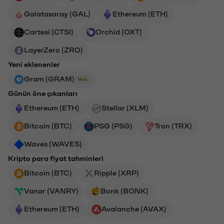
Galatasaray (GAL)
Ethereum (ETH)
Cartesi (CTSI)
Orchid (OXT)
LayerZero (ZRO)
Yeni eklenenler
Gram (GRAM)
Yeni
Günün öne çıkanları
Ethereum (ETH)
Stellar (XLM)
Bitcoin (BTC)
PSG (PSG)
Tron (TRX)
Waves (WAVES)
Kripto para fiyat tahminleri
Bitcoin (BTC)
Ripple (XRP)
Vanar (VANRY)
Bonk (BONK)
Ethereum (ETH)
Avalanche (AVAX)