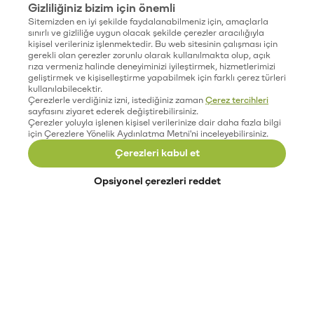
Gizliliğiniz bizim için önemli
Sitemizden en iyi şekilde faydalanabilmeniz için, amaçlarla
sınırlı ve gizliliğe uygun olacak şekilde çerezler aracılığıyla
kişisel verileriniz işlenmektedir. Bu web sitesinin çalışması için
gerekli olan çerezler zorunlu olarak kullanılmakta olup, açık
rıza vermeniz halinde deneyiminizi iyileştirmek, hizmetlerimizi
geliştirmek ve kişiselleştirme yapabilmek için farklı çerez türleri
kullanılabilecektir.
Çerezlerle verdiğiniz izni, istediğiniz zaman
Çerez tercihleri
sayfasını ziyaret ederek değiştirebilirsiniz.
Çerezler yoluyla işlenen kişisel verilerinize dair daha fazla bilgi
için Çerezlere Yönelik Aydınlatma Metni'ni inceleyebilirsiniz.
Çerezleri kabul et
Opsiyonel çerezleri reddet
Paribu’yu keşfet
Eğitimler
Etkinlikler