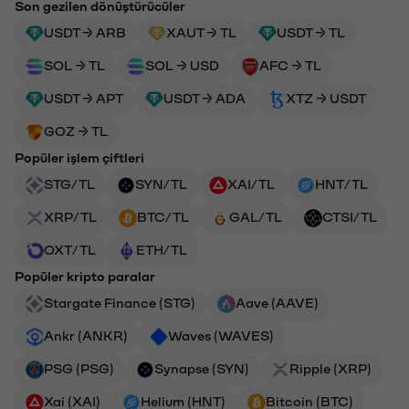
Son gezilen dönüştürücüler
USDT → ARB
XAUT → TL
USDT → TL
SOL → TL
SOL → USD
AFC → TL
USDT → APT
USDT → ADA
XTZ → USDT
GOZ → TL
Popüler işlem çiftleri
STG/TL
SYN/TL
XAI/TL
HNT/TL
XRP/TL
BTC/TL
GAL/TL
CTSI/TL
OXT/TL
ETH/TL
Popüler kripto paralar
Stargate Finance (STG)
Aave (AAVE)
Ankr (ANKR)
Waves (WAVES)
PSG (PSG)
Synapse (SYN)
Ripple (XRP)
Xai (XAI)
Helium (HNT)
Bitcoin (BTC)