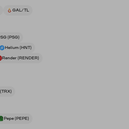
GAL/TL
SG (PSG)
Helium (HNT)
Render (RENDER)
 (TRX)
Pepe (PEPE)