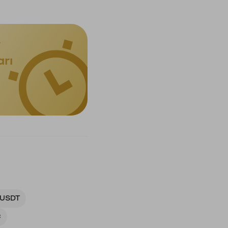
y
arı
USDT
C