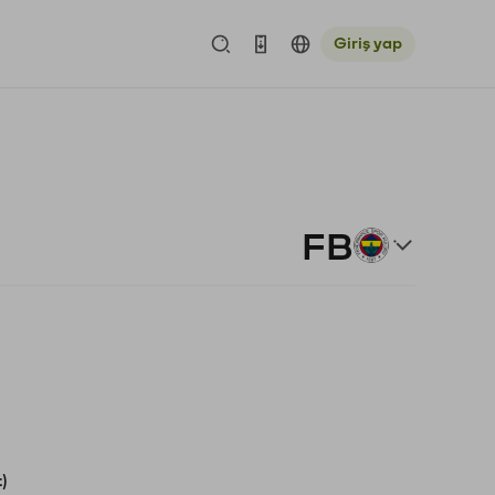
Giriş yap
FB
)