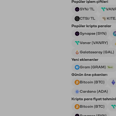
Popüler işlem çiftleri
SYN/TL
VAN
CTSI/TL
KITE
Popüler kripto paralar
Synapse (SYN)
Vanar (VANRY)
Galatasaray (GAL)
Yeni eklenenler
Gram (GRAM)
Yeni
Günün öne çıkanları
Bitcoin (BTC)
Cardano (ADA)
Kripto para fiyat tahminl
Bitcoin (BTC)
Synapse (SYN)