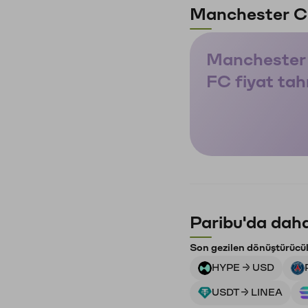
Manchester Ci
Manchester 
FC fiyat tah
Paribu'da daha
Son gezilen dönüştürücü
HYPE → USD
USDT → LINEA