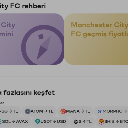
ty FC rehberi
City
Manchester Cit
mini
FC geçmiş fiyatl
 fazlasını keşfet
ler
PSG → TL
ATOM → TL
MANA → TL
MORPHO → 
SOL → AVAX
USDT → USD
S → TL
SHIB → BT