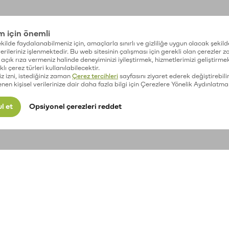
im için önemli
kilde faydalanabilmeniz için, amaçlarla sınırlı ve gizliliğe uygun olacak şekild
 verileriniz işlenmektedir. Bu web sitesinin çalışması için gerekli olan çerezler 
açık rıza vermeniz halinde deneyiminizi iyileştirmek, hizmetlerimizi geliştirmek
lı çerez türleri kullanılabilecektir.
iz izni, istediğiniz zaman
Çerez tercihleri
sayfasını ziyaret ederek değiştirebilir
enen kişisel verilerinize dair daha fazla bilgi için Çerezlere Yönelik Aydınlatma
l et
Opsiyonel çerezleri reddet
Kripto para fiyatları
Geçmiş Fiyat
Y
Performansı