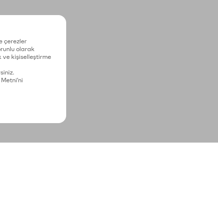
e çerezler
zorunlu olarak
 ve kişiselleştirme
siniz.
 Metni'ni
asal bilgiler