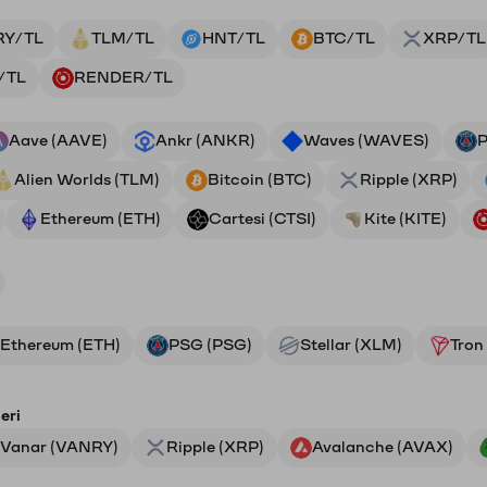
RY/TL
TLM/TL
HNT/TL
BTC/TL
XRP/TL
/TL
RENDER/TL
Aave (AAVE)
Ankr (ANKR)
Waves (WAVES)
P
Alien Worlds (TLM)
Bitcoin (BTC)
Ripple (XRP)
Ethereum (ETH)
Cartesi (CTSI)
Kite (KITE)
Ethereum (ETH)
PSG (PSG)
Stellar (XLM)
Tron
eri
Vanar (VANRY)
Ripple (XRP)
Avalanche (AVAX)