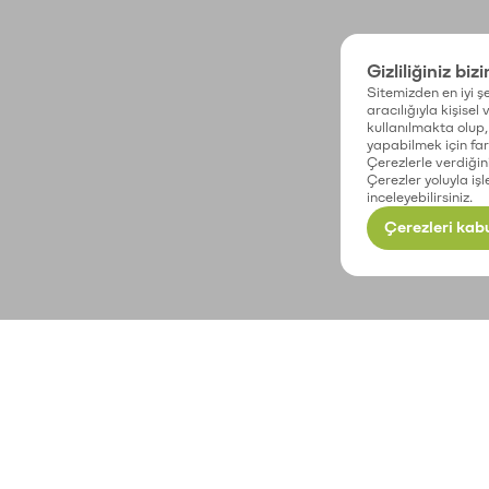
Gizliliğiniz biz
Sitemizden en iyi şe
aracılığıyla kişisel
kullanılmakta olup, 
yapabilmek için fark
Çerezlerle verdiğin
Çerezler yoluyla işl
inceleyebilirsiniz.
Çerezleri kabu
Paribu’yu keşfet
Paribu © 2026