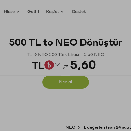
Hisse
Getiri
Keşfet
Destek
500 TL to NEO Dönüştür
TL → NEO 500 Türk Lirası ≈ 5,60 NEO
TL
Neo al
NEO → TL değerleri (son 24 saat