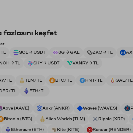
 fazlasını keşfet
ler
 TL
SOL → USDT
0G → GAL
ZKC → TL
AX
INCH → TL
SKY → USDT
VANRY → TL
RY/TL
TLM/TL
BTC/TL
HNT/TL
GAL/TL
DER/TL
ETH/TL
Aave (AAVE)
Ankr (ANKR)
Waves (WAVES)
P
Bitcoin (BTC)
Alien Worlds (TLM)
Ripple (XRP)
Ethereum (ETH)
Kite (KITE)
Render (RENDER)