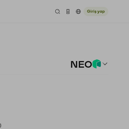
Giriş yap
NEO
)