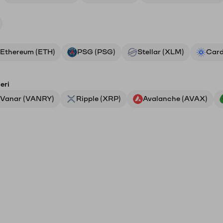
Ethereum (ETH)
PSG (PSG)
Stellar (XLM)
Card
eri
Vanar (VANRY)
Ripple (XRP)
Avalanche (AVAX)