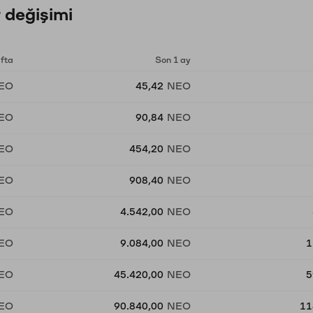
 değişimi
afta
Son 1 ay
EO
45,42
NEO
EO
90,84
NEO
EO
454,20
NEO
EO
908,40
NEO
EO
4.542,00
NEO
EO
9.084,00
NEO
1
EO
45.420,00
NEO
5
EO
90.840,00
NEO
11