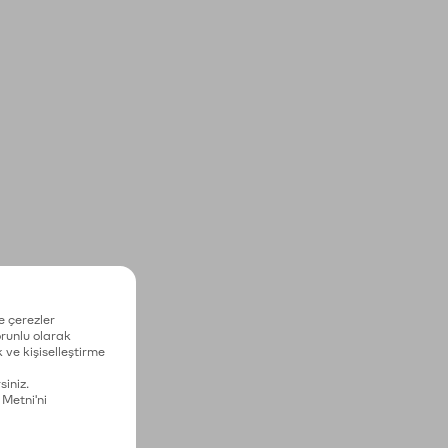
e çerezler
zorunlu olarak
 ve kişiselleştirme
siniz.
 Metni'ni