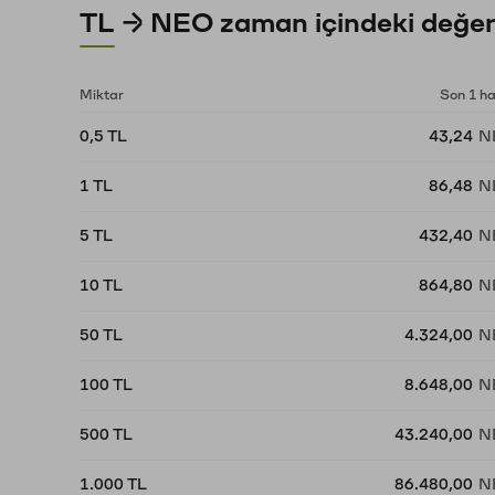
TL → NEO zaman içindeki değer
Miktar
Son 1 h
0,5 TL
43,24
N
1 TL
86,48
N
5 TL
432,40
N
10 TL
864,80
N
50 TL
4.324,00
N
100 TL
8.648,00
N
500 TL
43.240,00
N
1.000 TL
86.480,00
N