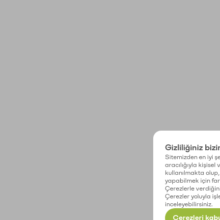
Gizliliğiniz biz
Sitemizden en iyi şe
aracılığıyla kişisel
kullanılmakta olup, 
yapabilmek için fark
Çerezlerle verdiğin
Çerezler yoluyla işl
inceleyebilirsiniz.
Çerezleri kabu