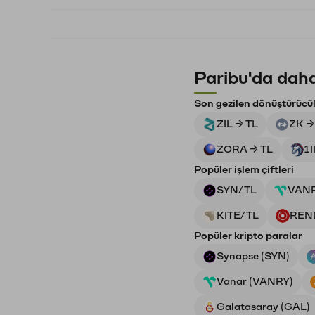
Paribu'da daha
Son gezilen dönüştürücü
ZIL → TL
ZK →
ZORA → TL
1
Popüler işlem çiftleri
SYN/TL
VAN
KITE/TL
REN
Popüler kripto paralar
Synapse (SYN)
Vanar (VANRY)
Galatasaray (GAL)