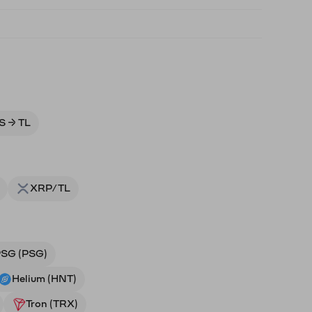
S → TL
XRP/TL
SG (PSG)
Helium (HNT)
Tron (TRX)