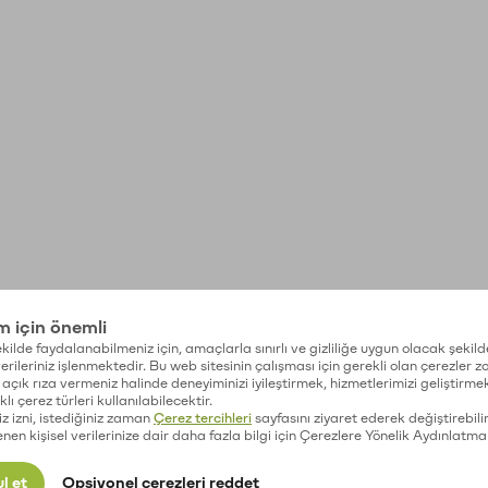
im için önemli
kilde faydalanabilmeniz için, amaçlarla sınırlı ve gizliliğe uygun olacak şekild
 verileriniz işlenmektedir. Bu web sitesinin çalışması için gerekli olan çerezler 
açık rıza vermeniz halinde deneyiminizi iyileştirmek, hizmetlerimizi geliştirmek
lı çerez türleri kullanılabilecektir.
iz izni, istediğiniz zaman
Çerez tercihleri
sayfasını ziyaret ederek değiştirebilir
enen kişisel verilerinize dair daha fazla bilgi için Çerezlere Yönelik Aydınlatma
l et
Opsiyonel çerezleri reddet