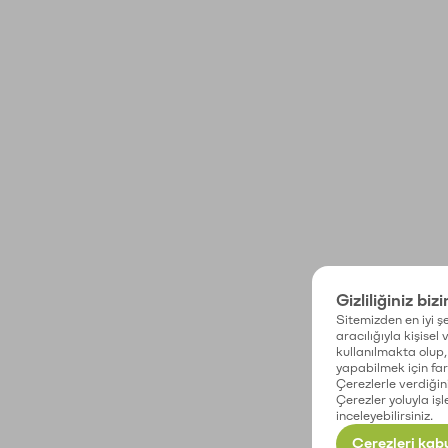
Gizliliğiniz biz
Sitemizden en iyi şe
aracılığıyla kişisel
kullanılmakta olup, 
yapabilmek için fark
Çerezlerle verdiğin
Çerezler yoluyla işl
inceleyebilirsiniz.
Çerezleri kabu