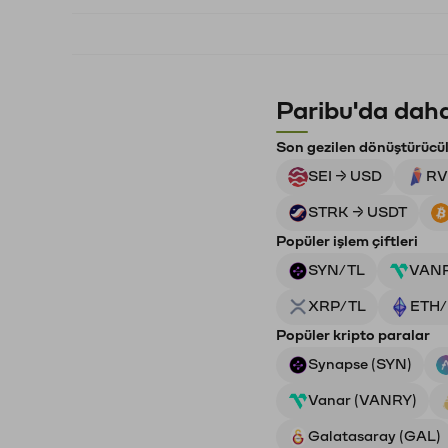
Paribu'da daha
Son gezilen dönüştürücü
SEI → USD
RV
STRK → USDT
Popüler işlem çiftleri
SYN/TL
VAN
XRP/TL
ETH/
Popüler kripto paralar
Synapse (SYN)
Vanar (VANRY)
Galatasaray (GAL)