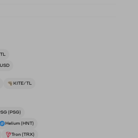
 TL
 USD
KITE/TL
SG (PSG)
Helium (HNT)
Tron (TRX)