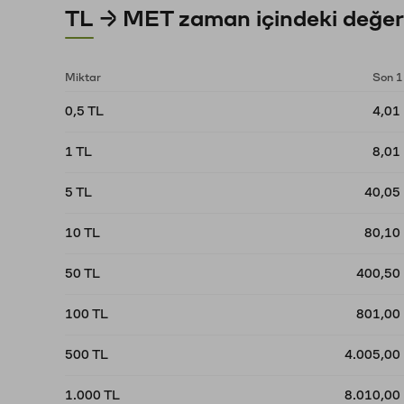
TL → MET zaman içindeki değer
Miktar
Son 1
0,5 TL
4,01
1 TL
8,01
5 TL
40,05
10 TL
80,10
50 TL
400,50
100 TL
801,00
500 TL
4.005,00
1.000 TL
8.010,00