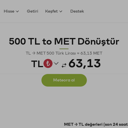
Hisse
Getiri
Keşfet
Destek
500 TL to MET Dönüştür
TL → MET 500 Türk Lirası ≈ 63,13 MET
TL
Meteora al
MET → TL değerleri (son 24 saat