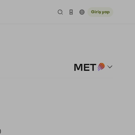
Giriş yap
MET
)