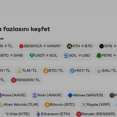
 fazlasını keşfet
ler
N → TL
BENFICA → VANRY
ATH → BTC
SYN →
BTC → SHIB
USDT → SOL
SOL → USD
PEPE →
RY/TL
TLM/TL
BTC/TL
HNT/TL
GAL/TL
TL
RENDER/TL
Aave (AAVE)
Ankr (ANKR)
Waves (WAVES)
P
Alien Worlds (TLM)
Bitcoin (BTC)
Ripple (XRP)
Kite (KITE)
Ethereum (ETH)
Render (RENDER)