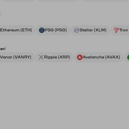
Ethereum (ETH)
PSG (PSG)
Stellar (XLM)
Tron
eri
Vanar (VANRY)
Ripple (XRP)
Avalanche (AVAX)