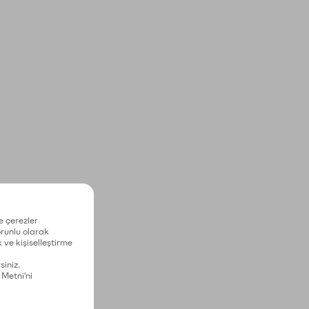
e çerezler
zorunlu olarak
 ve kişiselleştirme
siniz.
 Metni'ni