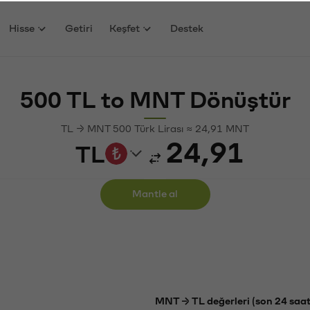
Hisse
Getiri
Keşfet
Destek
500 TL to MNT Dönüştür
TL → MNT 500 Türk Lirası ≈ 24,91 MNT
TL
Mantle al
MNT → TL değerleri (son 24 saat