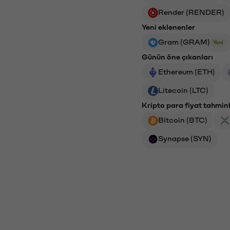
Render (RENDER)
Yeni eklenenler
Gram (GRAM)
Yeni
Günün öne çıkanları
Ethereum (ETH)
Litecoin (LTC)
Kripto para fiyat tahminl
Bitcoin (BTC)
Synapse (SYN)