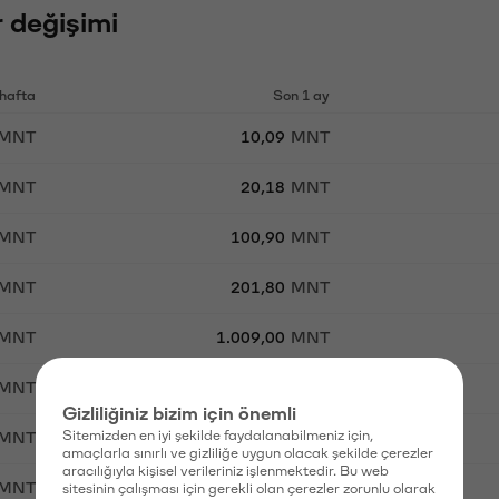
 değişimi
 hafta
Son 1 ay
MNT
10,09
MNT
MNT
20,18
MNT
MNT
100,90
MNT
MNT
201,80
MNT
MNT
1.009,00
MNT
MNT
2.018,00
MNT
Gizliliğiniz bizim için önemli
Sitemizden en iyi şekilde faydalanabilmeniz için,
MNT
10.090,00
MNT
amaçlarla sınırlı ve gizliliğe uygun olacak şekilde çerezler
aracılığıyla kişisel verileriniz işlenmektedir. Bu web
MNT
20.180,00
MNT
sitesinin çalışması için gerekli olan çerezler zorunlu olarak