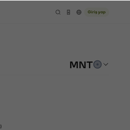
Giriş yap
MNT
)