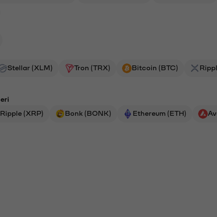
Stellar (XLM)
Tron (TRX)
Bitcoin (BTC)
Ripp
eri
Ripple (XRP)
Bonk (BONK)
Ethereum (ETH)
Av