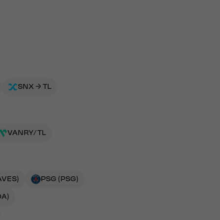
SNX → TL
VANRY/TL
AVES)
PSG (PSG)
DA)