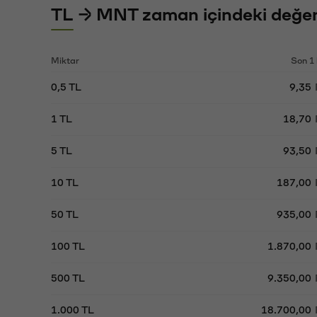
TL → MNT zaman içindeki değer
Miktar
Son 1
0,5 TL
9,35
1 TL
18,70
5 TL
93,50
10 TL
187,00
50 TL
935,00
100 TL
1.870,00
500 TL
9.350,00
1.000 TL
18.700,00