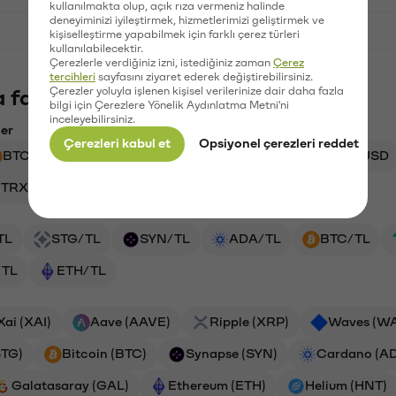
kullanılmakta olup, açık rıza vermeniz halinde
deneyiminizi iyileştirmek, hizmetlerimizi geliştirmek ve
kişiselleştirme yapabilmek için farklı çerez türleri
kullanılabilecektir.
Çerezlerle verdiğiniz izni, istediğiniz zaman
Çerez
tercihleri
sayfasını ziyaret ederek değiştirebilirsiniz.
Çerezler yoluyla işlenen kişisel verilerinize dair daha fazla
 fazlasını keşfet
bilgi için Çerezlere Yönelik Aydınlatma Metni'ni
inceleyebilirsiniz.
ler
Çerezleri kabul et
Opsiyonel çerezleri reddet
BTC → USDT
2Z → FB
EFC → TL
AAVE → USD
TRX → TL
VANRY → TL
AEVO → TL
TL
STG/TL
SYN/TL
ADA/TL
BTC/TL
/TL
ETH/TL
Xai (XAI)
Aave (AAVE)
Ripple (XRP)
Waves (W
STG)
Bitcoin (BTC)
Synapse (SYN)
Cardano (A
Galatasaray (GAL)
Ethereum (ETH)
Helium (HNT)