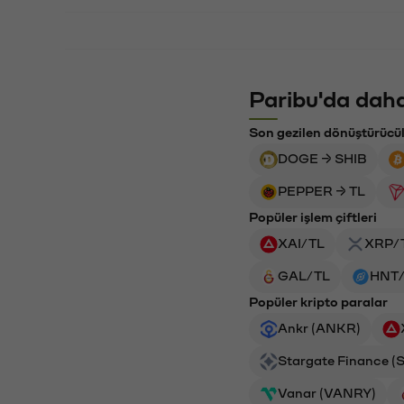
Paribu'da daha
Son gezilen dönüştürücü
DOGE → SHIB
PEPPER → TL
Popüler işlem çiftleri
XAI/TL
XRP/
GAL/TL
HNT
Popüler kripto paralar
Ankr (ANKR)
Stargate Finance (
Vanar (VANRY)